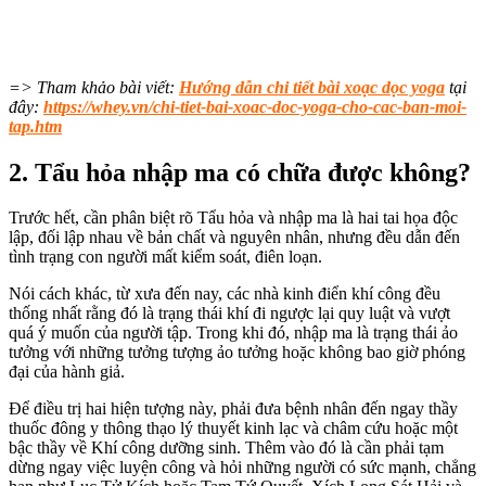
=> Tham khảo bài viết:
Hướng dẫn chi tiết bài xoạc dọc yoga
tại
đây:
https://whey.vn/chi-tiet-bai-xoac-doc-yoga-cho-cac-ban-moi-
tap.htm
2. Tẩu hỏa nhập ma có chữa được không?
Trước hết, cần phân biệt rõ Tẩu hỏa và nhập ma là hai tai họa độc
lập, đối lập nhau về bản chất và nguyên nhân, nhưng đều dẫn đến
tình trạng con người mất kiểm soát, điên loạn.
Nói cách khác, từ xưa đến nay, các nhà kinh điển khí công đều
thống nhất rằng đó là trạng thái khí đi ngược lại quy luật và vượt
quá ý muốn của người tập. Trong khi đó, nhập ma là trạng thái ảo
tưởng với những tưởng tượng ảo tưởng hoặc không bao giờ phóng
đại của hành giả.
Để điều trị hai hiện tượng này, phải đưa bệnh nhân đến ngay thầy
thuốc đông y thông thạo lý thuyết kinh lạc và châm cứu hoặc một
bậc thầy về Khí công dưỡng sinh. Thêm vào đó là cần phải tạm
dừng ngay việc luyện công và hỏi những người có sức mạnh, chẳng