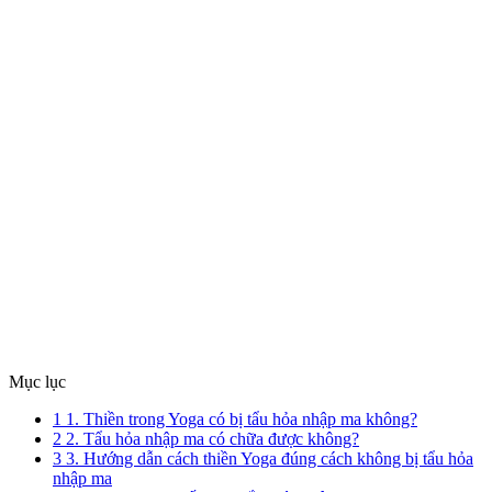
Mục lục
1
1. Thiền trong Yoga có bị tẩu hỏa nhập ma không?
2
2. Tẩu hỏa nhập ma có chữa được không?
3
3. Hướng dẫn cách thiền Yoga đúng cách không bị tẩu hỏa
nhập ma