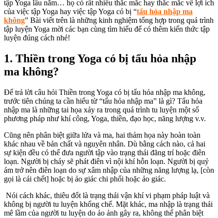
tập Yoga lâu năm… họ có rất nhiều thắc mắc hay thắc mắc về lợi ích
của việc tập Yoga hay việc tập Yoga có bị “
tẩu hỏa nhập ma
không
”
Bài viết trên là những kinh nghiệm tổng hợp trong quá trình
tập luyện Yoga mời các bạn cùng tìm hiểu để có thêm kiến thức tập
luyện đúng cách nhé!
1. Thiền trong Yoga có bị tẩu hỏa nhập
ma không?
Để trả lời câu hỏi Thiền trong Yoga có bị tẩu hỏa nhập ma không,
trước tiên chúng ta cần hiểu từ “tẩu hỏa nhập ma” là gì?
Tẩu hỏa
nhập ma là những tai họa xảy ra trong quá trình tu luyện một số
phương pháp như khí công, Yoga, thiền, đạo học, năng lượng v.v.
Cũng nên phân biệt giữa lửa và ma, hai thảm họa này hoàn toàn
khác nhau về bản chất và nguyên nhân. Dù bằng cách nào, cả hai
sự kiện đều có thể đưa người tập vào trạng thái đãng trí hoặc điên
loạn. Người bị cháy sẽ phát điên vì nội khí hỗn loạn. Người bị quỷ
ám trở nên điên loạn do sự xâm nhập của những năng lượng lạ, [còn
gọi là cái chết] hoặc bị ảo giác chi phối hoặc ảo giác.
Nói cách khác, thiêu đốt là trạng thái vận khí vi phạm pháp luật và
không bị người tu luyện khống chế. Mặt khác, ma nhập là trạng thái
mê lầm của người tu luyện do ảo ảnh gây ra, không thể phân biệt