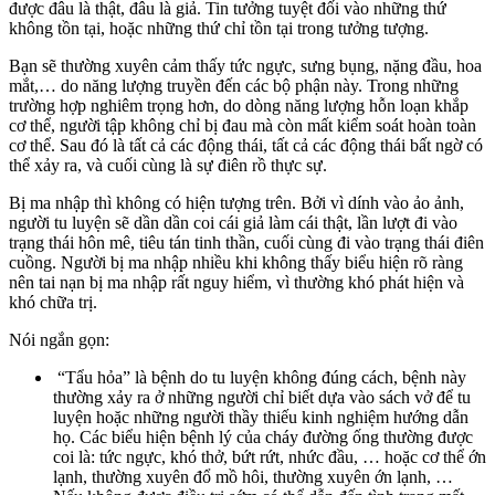
được đâu là thật, đâu là giả. Tin tưởng tuyệt đối vào những thứ
không tồn tại, hoặc những thứ chỉ tồn tại trong tưởng tượng.
Bạn sẽ thường xuyên cảm thấy tức ngực, sưng bụng, nặng đầu, hoa
mắt,… do năng lượng truyền đến các bộ phận này. Trong những
trường hợp nghiêm trọng hơn, do dòng năng lượng hỗn loạn khắp
cơ thể, người tập không chỉ bị đau mà còn mất kiểm soát hoàn toàn
cơ thể. Sau đó là tất cả các động thái, tất cả các động thái bất ngờ có
thể xảy ra, và cuối cùng là sự điên rồ thực sự.
Bị ma nhập thì không có hiện tượng trên. Bởi vì dính vào ảo ảnh,
người tu luyện sẽ dần dần coi cái giả làm cái thật, lần lượt đi vào
trạng thái hôn mê, tiêu tán tinh thần, cuối cùng đi vào trạng thái điên
cuồng. Người bị ma nhập nhiều khi không thấy biểu hiện rõ ràng
nên tai nạn bị ma nhập rất nguy hiểm, vì thường khó phát hiện và
khó chữa trị.
Nói ngắn gọn:
“Tẩu hỏa” là bệnh do tu luyện không đúng cách, bệnh này
thường xảy ra ở những người chỉ biết dựa vào sách vở để tu
luyện hoặc những người thầy thiếu kinh nghiệm hướng dẫn
họ. Các biểu hiện bệnh lý của cháy đường ống thường được
coi là: tức ngực, khó thở, bứt rứt, nhức đầu, … hoặc cơ thể ớn
lạnh, thường xuyên đổ mồ hôi, thường xuyên ớn lạnh, …