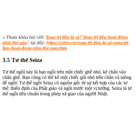
» Tham khảo bài viết:
Yoga trị liệu là gì? Yoga trị liệu hoạt động
như thế nào
?
tại đây:
htt
ps://whey.vn/yoga-tri-lieu-la-gi-yoga-tri-
lieu-hoat-dong-nhu-the-nao.htm
3.5 Tư thế Seiza
Tư thế ngồi này là bạn ngồi trên một chiếc ghế nhỏ, kê chân vào
chân ghế. Bạn cũng có thể kê một chiếc gối nhỏ trên chân và mông
để ngồi:
Tư thế ngồi Seiza có nguồn gốc từ sự kết hợp của các tư
thế: thiền định của Phật giáo và ngồi trước một vị tướng. Seiza là tư
thế ngồi tiêu chuẩn trong phép xã giao của người Nhật.