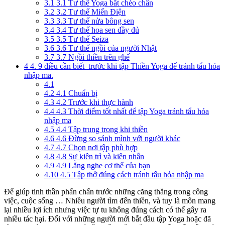
3.1
3.1 Tư thế Yoga bắt chéo chân
3.2
3.2 Tư thế Miến Điện
3.3
3.3 Tư thế nửa bông sen
3.4
3.4 Tư thế hoa sen đầy đủ
3.5
3.5 Tư thế Seiza
3.6
3.6 Tư thế ngồi của người Nhật
3.7
3.7 Ngồi thiền trên ghế
4
4. 9 điều cần biết trước khi tập Thiền Yoga để tránh tẩu hỏa
nhập ma.
4.1
4.2
4.1 Chuẩn bị
4.3
4.2 Trước khi thực hành
4.4
4.3 Thời điểm tốt nhất để tập Yoga tránh tẩu hỏa
nhập ma
4.5
4.4 Tập trung trong khi thiền
4.6
4.6 Đừng so sánh mình với người khác
4.7
4.7 Chọn nơi tập phù hợp
4.8
4.8 Sự kiên trì và kiên nhẫn
4.9
4.9 Lắng nghe cơ thể của bạn
4.10
4.5 Tập thở đúng cách tránh tẩu hỏa nhập ma
Để giúp tinh thần phấn chấn trước những căng thẳng trong công
việc, cuộc sống … Nhiều người tìm đến thiền, và tuy là môn mang
lại nhiều lợi ích nhưng việc tự tu không đúng cách có thể gây ra
nhiều tác hại. Đối với những người mới bắt đầu tập Yoga hoặc đã