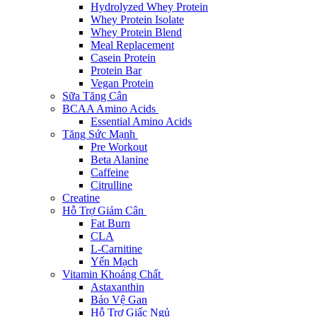
Hydrolyzed Whey Protein
Whey Protein Isolate
Whey Protein Blend
Meal Replacement
Casein Protein
Protein Bar
Vegan Protein
Sữa Tăng Cân
BCAA Amino Acids
Essential Amino Acids
Tăng Sức Mạnh
Pre Workout
Beta Alanine
Caffeine
Citrulline
Creatine
Hỗ Trợ Giảm Cân
Fat Burn
CLA
L-Carnitine
Yến Mạch
Vitamin Khoáng Chất
Astaxanthin
Bảo Vệ Gan
Hỗ Trợ Giấc Ngủ