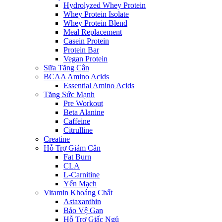
Hydrolyzed Whey Protein
Whey Protein Isolate
Whey Protein Blend
Meal Replacement
Casein Protein
Protein Bar
Vegan Protein
Sữa Tăng Cân
BCAA Amino Acids
Essential Amino Acids
Tăng Sức Mạnh
Pre Workout
Beta Alanine
Caffeine
Citrulline
Creatine
Hỗ Trợ Giảm Cân
Fat Burn
CLA
L-Carnitine
Yến Mạch
Vitamin Khoáng Chất
Astaxanthin
Bảo Vệ Gan
Hỗ Trợ Giấc Ngủ