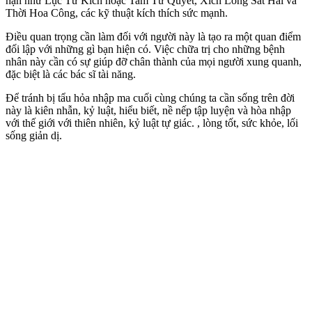
hạn như Lục Tử Kích hoặc Tam Tứ Quyết, Xích Long Sát Hải và
Thời Hoa Công, các kỹ thuật kích thích sức mạnh.
Điều quan trọng cần làm đối với người này là tạo ra một quan điểm
đối lập với những gì bạn hiện có. Việc chữa trị cho những bệnh
nhân này cần có sự giúp đỡ chân thành của mọi người xung quanh,
đặc biệt là các bác sĩ tài năng.
Để tránh bị tẩu hỏa nhập ma cuối cùng chúng ta cần sống trên đời
này là kiên nhẫn, kỷ luật, hiểu biết, nề nếp tập luyện và hòa nhập
với thế giới với thiên nhiên, kỷ luật tự giác. , lòng tốt, sức khỏe, lối
sống giản dị.