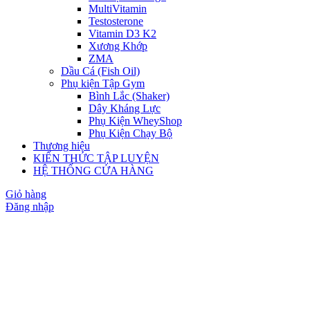
MultiVitamin
Testosterone
Vitamin D3 K2
Xương Khớp
ZMA
Dầu Cá (Fish Oil)
Phụ kiện Tập Gym
Bình Lắc (Shaker)
Dây Kháng Lực
Phụ Kiện WheyShop
Phụ Kiện Chạy Bộ
Thương hiệu
KIẾN THỨC TẬP LUYỆN
HỆ THỐNG CỬA HÀNG
Giỏ hàng
Đăng nhập