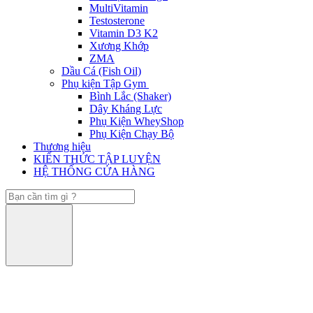
MultiVitamin
Testosterone
Vitamin D3 K2
Xương Khớp
ZMA
Dầu Cá (Fish Oil)
Phụ kiện Tập Gym
Bình Lắc (Shaker)
Dây Kháng Lực
Phụ Kiện WheyShop
Phụ Kiện Chạy Bộ
Thương hiệu
KIẾN THỨC TẬP LUYỆN
HỆ THỐNG CỬA HÀNG