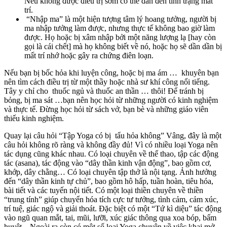
Nếu không được điều trị sớm có thể dẫn đến tình trạng mất
trí.
“Nhập ma” là một hiện tượng tâm lý hoang tưởng, người bị
ma nhập tưởng làm được, nhưng thực tế không bao giờ làm
được. Họ hoặc bị xâm nhập bởi một năng lượng lạ [hay còn
gọi là cái chết] mà họ không biết về nó, hoặc họ sẽ dần dần bị
mất trí nhớ hoặc gây ra chứng điên loạn.
Nếu bạn bị bốc hỏa khi luyện công, hoặc bị ma ám … khuyên bạn
nên tìm cách điều trị từ một thầy hoặc nhà sư khí công nổi tiếng.
Tây y chỉ cho thuốc ngủ và thuốc an thần … thôi!
Để tránh bị
bỏng, bị ma sát …bạn nên học hỏi từ những người có kinh nghiệm
và thực tế. Đừng học hỏi từ sách vở, bạn bè và những giáo viên
thiếu kinh nghiệm.
Quay lại câu hỏi “Tập Yoga có bị tẩu hỏa không” Vâng, đây là một
câu hỏi không rõ ràng và không đầy đủ! Vì có nhiều loại Yoga nên
tác dụng cũng khác nhau. Có loại chuyên về thể thao, tập các động
tác (asana), tác động vào “dây thần kinh vận động”, bao gồm cơ,
khớp, dây chằng… Có loại chuyên tập thở là nội tạng. Ảnh hưởng
đến “dây thần kinh tự chủ”, bao gồm hô hấp, tuần hoàn, tiêu hóa,
bài tiết và các tuyến nội tiết. Có một loại thiền chuyên về thiền
“trung tính” giúp chuyển hóa tích cực tư tưởng, tình cảm, cảm xúc,
trí tuệ, giác ngộ và giải thoát. Đặc biệt có một “Tứ kì diệu” tác động
vào ngũ quan mắt, tai, mũi, lưỡi, xúc giác thông qua xoa bóp, bấm
huyệt…
Ngoài ra còn có một số loại Yoga chuyên về việc khai mở