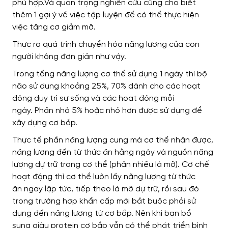
phù hợp.Và quan trọng nghiên cứu cũng
cho biết
thêm
1 gợi ý về
việc tập
luyện để có thể thực hiện
việc tăng cơ giảm mỡ.
Thực ra quá trình chuyển hóa năng lượng
của con
người không đơn giản như vậy
.
Trong tổng năng lượng cơ thể sử dụng 1 ngày
thì
bộ
não sử dụng khoảng 25%, 70%
dành cho
các hoạt
động duy trì sự sống và các hoạt động
mỗi
ngày
.
Phần nhỏ
5% hoặc nhỏ hơn
được sử dụng để
xây dựng
cơ bắp.
Thực tế
phần năng lượng cung
mà cơ thể nhận được
,
năng lượng đến từ thức ăn hằng ngày
và
nguồn năng
lượng dự trữ trong cơ thể (phần nhiều là mỡ).
Cơ chế
hoạt động thì cơ thể luôn
lấy năng lượng từ thức
ăn
ngay lập tức, tiếp theo
là mỡ dự trữ,
rồi sau đó
trong trường hợp khẩn cấp mới bắt buộc
phải sử
dụng đến năng lượng từ cơ bắp.
Nên khi bạn bổ
sung
giàu protein
cơ bắp vẫn có thể phát triển bình