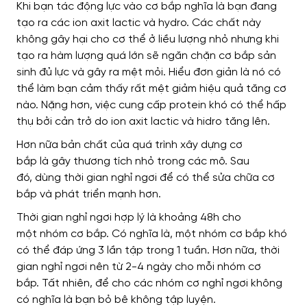
Khi bạn tác động lực vào cơ bắp nghĩa là
bạn đang
tạo ra
các ion axit lactic và hydro.
Các chất này
không gây hại cho cơ thể ở
liều lượng nhỏ nhưng
khi
tạo ra hàm lượng quá lớn
sẽ ngăn chặn cơ bắp
sản
sinh đủ lực và
gây ra mệt mỏi.
Hiểu đơn giản là
nó có
thể làm bạn cảm thấy rất mệt giảm hiệu quả tăng cơ
nào.
Nặng hơn
, việc cung cấp protein
khó có thể hấp
thụ bởi
cản trở do ion axit lactic và hidro tăng lên.
Hơn nữa
bản chất của quá trình xây dựng cơ
bắp
là
gây thương tích nhỏ trong các mô. Sau
đó,
dùng
thời gian nghỉ ngơi
để có thể
sửa chữa cơ
bắp và
phát triển mạnh hơn
.
Thời gian nghỉ ngơi hợp lý là khoảng 48h
cho
một
nhóm cơ bắp.
Có nghĩa là
, một nhóm cơ bắp khó
có thể đáp ứng 3 lần tập trong 1 tuần.
Hơn nữa
, thời
gian nghỉ ngơi nên từ 2-4 ngày
cho mỗi
nhóm cơ
bắp.
Tất nhiên, để cho các nhóm cơ nghỉ ngơi không
có nghĩa là
bạn bỏ bê
không tập luyện
.