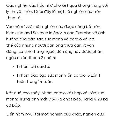
Các nghiên cứu hầu như cho
kết quả không trùng với
lý thuyết trên. Dưới đây là một số nghiên cứu trên
thực tế.
Vào năm 1997, một nghiên cứu
được công bố trên
Medicine and Science in Sports and Exercise
về ảnh
hưởng của đào tạo sức mạnh và cardio
với cơ
thể
của những người đàn ông thừa cân, ít vận
động,
cụ thể những người đàn ông này được phân
ngẫu nhiên thành 2 nhóm
:
1 nhóm chỉ cardio.
1 nhóm đào tạo sức mạnh lẫn cardio. 3 Lần 1
tuần trong 14 tuần.
Kết quả cho thấy: Nhóm cardio kết hợp với tập sức
mạnh: Trung bình mất 7.34 kg chất béo, Tăng 4.28 kg
cơ bắp.
Đến
năm 1998,
tại một nghiên cứu khác
, nghiên cứu