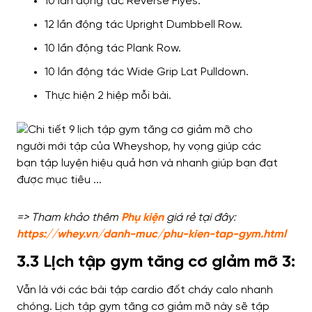
10 lần động tác Reverse Flyes.
12 lần động tác Upright Dumbbell Row.
10 lần động tác Plank Row.
10 lần động tác Wide Grip Lat Pulldown.
Thực hiện 2 hiệp mỗi bài.
=> Tham khảo thêm
Phụ kiện
giá rẻ tại đây:
https://whey.vn/danh-muc/phu-kien-tap-gym.html
3.3 Lịch tập gym tăng cơ giảm mỡ 3:
Vẫn là
với các bài tập cardio đốt cháy calo
nhanh
chóng
. Lịch tập gym tăng cơ giảm mỡ này
sẽ tập