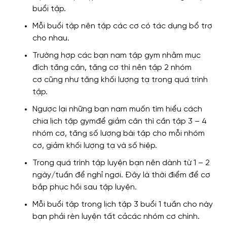
buổi tập.
Mỗi buổi tập nên tập các cơ có tác dụng bổ trợ
cho nhau.
Trường hợp các bạn nam tập gym nhằm
mục
đích tăng cân, tăng cơ thì nên tập 2 nhóm
cơ
cũng như
tăng khối lượng tạ trong quá trình
tập.
Ngược lại
những bạn
nam muốn tìm hiểu cách
chia lịch tập gymđể giảm cân thì cần tập 3 – 4
nhóm cơ,
tăng
số lượng bài tập cho mỗi nhóm
cơ, giảm khối lượng tạ
và
số hiệp.
Trong quá trình tập luyện bạn nên dành từ
1 – 2
ngày/tuần để nghỉ ngơi.
Đây là thời điểm để
cơ
bắp phục hồi sau
tập luyện
.
Mỗi buổi tập trong lịch tập 3 buổi 1 tuần cho này
bạn
phải rèn luyện tất cả
các nhóm cơ chính.