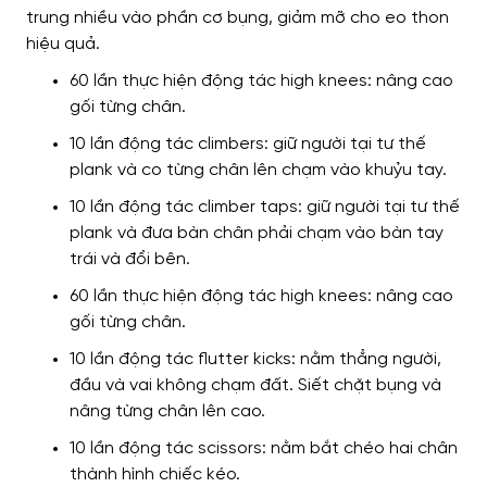
trung nhiều vào
phần cơ bụng,
giảm mỡ cho eo thon
hiệu quả
.
60 lần thực hiện động tác high knees: nâng cao
gối từng chân.
10 lần động tác climbers: giữ người tại tư thế
plank và co từng chân lên chạm vào khuỷu tay.
10 lần động tác climber taps: giữ người tại tư thế
plank và đưa bàn chân phải chạm vào bàn tay
trái và đổi bên.
60 lần thực hiện động tác high knees: nâng cao
gối từng chân.
10 lần động tác flutter kicks: nằm thẳng người,
đầu và vai không chạm đất. Siết chặt bụng và
nâng từng chân lên cao.
10 lần động tác scissors: nằm bắt chéo hai chân
thành hình chiếc kéo.