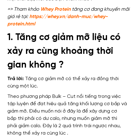
=> Tham khảo
Whey Protein
tăng cơ đang khuyến mãi
giá rẻ tại:
https://whey.vn/danh-muc/whey-
protein.html
1. Tăng cơ giảm mỡ liệu có
xảy ra cùng khoảng thời
gian không ?
Trả lời:
Tăng cơ giảm mỡ có thể xảy ra đồng thời
cùng một lúc.
Theo phương pháp Bulk – Cut
nổi tiếng
trong
việc
tập luyện để
đạt
hiệu quả tăng khối lượng cơ bắp và
giảm mỡ
.
Điều muốn nói ở đây là
để xây dựng cơ
bắp
thì phải có dư
calo,
nhưng
muốn giảm mỡ thì
phải
giảm calo
. Đây là 2 quá trình trái ngược nhau,
không thể xảy ra cùng lúc .