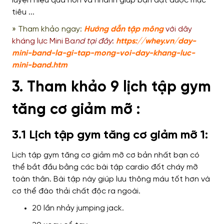
» Tham khảo ngay:
Hướng dẫn tập mông
với dây
kháng lực Mini Ba
nd tại đây
:
https://whey.vn/day-
mini-band-la-gi-tap-mong-voi-day-khang-luc-
mini-band.htm
3. Tham khảo 9 lịch tập gym
tăng cơ giảm mỡ :
3.1 Lịch tập gym tăng cơ giảm mỡ 1:
Lịch tập gym tăng cơ giảm mỡ
cơ bản nhất bạn có
thể bắt đầu
bằng các bài tập cardio đốt cháy mỡ
toàn thân.
Bài tập này giúp
lưu thông máu tốt hơn
và
cơ thể đào
thải chất độc ra ngoài.
20 lần nhảy jumping jack.