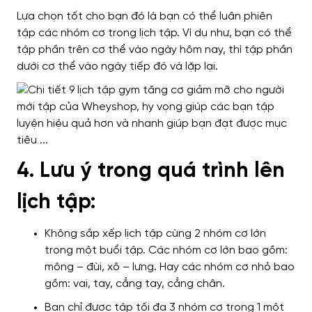
Lựa chọn tốt cho bạn đó là
bạn có thể luân phiên
tập
các nhóm cơ
trong lịch tập.
Ví dụ như
, bạn có thể
tập phần trên cơ thể vào ngày hôm nay,
thì
tập phần
dưới cơ thể vào
ngày
tiếp đó và lặp lại.
4. Lưu ý trong quá trình lên
lịch tập:
Không sắp xếp lịch tập
cùng
2 nhóm cơ lớn
trong một buổi tập. Các nhóm cơ lớn bao gồm:
mông – đùi, xô – lưng.
Hay
các nhóm cơ nhỏ bao
gồm: vai, tay, cẳng tay, cẳng chân.
Bạn chỉ được tập tối đa 3 nhóm cơ trong 1 một