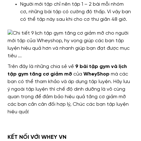
Người mới tập
chỉ nên
tập 1 – 2 bài mỗi nhóm
cơ,
những
bài tập có cường độ thấp.
Vì vậy bạn
có thể tập này sau khi
cho cơ thư giãn 48 giờ.
Trên đây là những chia sẻ về
9 bài tập gym và lịch
tập gym tăng cơ giảm mỡ
của
WheyShop
mà các
bạn có thể tham khảo
và áp dụng tập luyện.
Hãy lưu
ý ngoài
tập luyện thì chế độ dinh dưỡng
là vô cùng
quan trọng
để đảm bảo hiệu quả tăng cơ giảm mỡ
các bạn cần cân đối hợp lý, Chúc các bạn tập luyện
hiệu quả!
KẾT NỐI VỚI WHEY VN