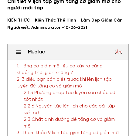
Chi tiết 9 lịch tập gym tăng cơ giảm mỡ cho
người mới tập
-
-
-
KIẾN THỨC
Kiến Thức Thể Hình
Làm Đẹp Giảm Cân
Người viết: Administrator -
10-06-2021
Mục lục
[
Ẩn
]
1. Tăng cơ giảm mỡ liệu có xảy ra cùng
khoảng thời gian không ?
2. 3 điều bạn cần biết trước khi lên lịch tập
luyện để tăng cơ và giảm mỡ
2.1 3 Phương pháp tập luyện săn chắc cơ
tốt nhất
2.2 6 Nguyên tắc lên lịch cho các bài tập
siết cơ
2.3 Chất dinh dưỡng để tăng cơ và giảm
mỡ
3. Tham khảo 9 lịch tập gym tăng cơ giảm mỡ