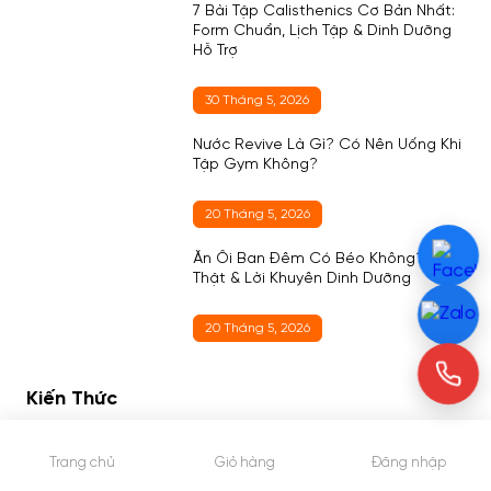
7 Bài Tập Calisthenics Cơ Bản Nhất:
Form Chuẩn, Lịch Tập & Dinh Dưỡng
Hỗ Trợ
30 Tháng 5, 2026
Nước Revive Là Gì? Có Nên Uống Khi
Tập Gym Không?
20 Tháng 5, 2026
Ăn Ổi Ban Đêm Có Béo Không? Sự
Thật & Lời Khuyên Dinh Dưỡng
20 Tháng 5, 2026
Kiến Thức
Trang chủ
Giỏ hàng
Đăng nhập
Một Ngày Uống Whey Mấy