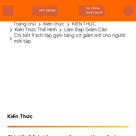
Hệ thống
0971.338.585
WHEYSHOP
Trang chủ
Kiến thức
KIẾN THỨC
Kiến Thức Thể Hình
Làm Đẹp Giảm Cân
TRANG CHỦ
Chi tiết 9 lịch tập gym tăng cơ giảm mỡ cho người
FLASH SALE
mới tập
THANH LÝ
DANH MỤC SẢN PHẨM
THƯƠNG HIỆU
KIẾN THỨC TẬP LUYỆN
HỆ THỐNG CỬA HÀNG
Kiến Thức