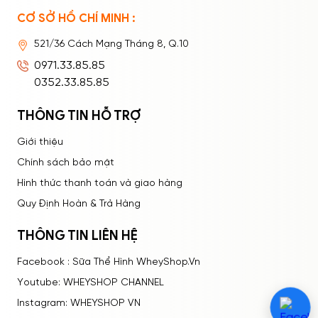
CƠ SỞ HỒ CHÍ MINH :
Ghi nhớ mật khẩu
Quên mật khẩu?
521/36 Cách Mạng Tháng 8, Q.10
ĐĂNG NHẬP
0971.33.85.85
0352.33.85.85
THÔNG TIN HỖ TRỢ
Giới thiệu
Chính sách bảo mật
Hình thức thanh toán và giao hàng
Quy Định Hoàn & Trả Hàng
THÔNG TIN LIÊN HỆ
Facebook : Sữa Thể Hình WheyShop.Vn
Youtube: WHEYSHOP CHANNEL
Instagram: WHEYSHOP VN