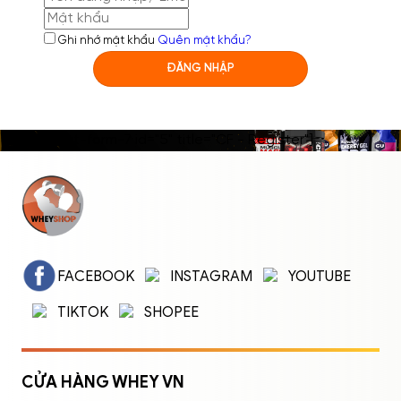
Ghi nhớ mật khẩu
Quên mật khẩu?
ĐĂNG NHẬP
[contact-form-7 id="5" title="CF - Register"]
ĐĂNG NHẬP
ĐĂNG KÝ
Nhập tên đăng nhập/email và mật khẩu để
FACEBOOK
INSTAGRAM
YOUTUBE
đăng nhập.
TIKTOK
SHOPEE
CỬA HÀNG WHEY VN