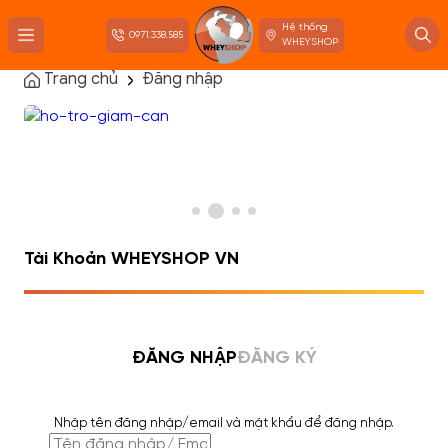
Hệ thống
0971.338.585
WHEYSHOP
Trang chủ
Đăng nhập
TRANG CHỦ
FLASH SALE
THANH LÝ
DANH MỤC SẢN PHẨM
THƯƠNG HIỆU
KIẾN THỨC TẬP LUYỆN
HỆ THỐNG CỬA HÀNG
Tài Khoản WHEYSHOP VN
ĐĂNG NHẬP
ĐĂNG KÝ
Nhập tên đăng nhập/email và mật khẩu để đăng nhập.