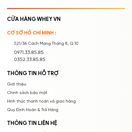
CỬA HÀNG WHEY VN
CƠ SỞ HỒ CHÍ MINH :
Ghi nhớ mật khẩu
Quên mật khẩu?
521/36 Cách Mạng Tháng 8, Q.10
ĐĂNG NHẬP
0971.33.85.85
0352.33.85.85
THÔNG TIN HỖ TRỢ
Giới thiệu
Chính sách bảo mật
Hình thức thanh toán và giao hàng
Quy Định Hoàn & Trả Hàng
THÔNG TIN LIÊN HỆ