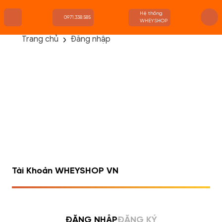
Hệ thống
0971.338.585
WHEYSHOP
Trang chủ
Đăng nhập
TRANG CHỦ
FLASH SALE
THANH LÝ
DANH MỤC SẢN PHẨM
THƯƠNG HIỆU
KIẾN THỨC TẬP LUYỆN
HỆ THỐNG CỬA HÀNG
Tài Khoản WHEYSHOP VN
ĐĂNG NHẬP
ĐĂNG KÝ