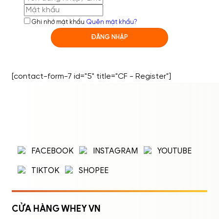
Ghi nhớ mật khẩu
Quên mật khẩu?
ĐĂNG NHẬP
[contact-form-7 id="5" title="CF - Register"]
ĐĂNG NHẬP
ĐĂNG KÝ
Nhập tên đăng nhập/email và mật khẩu để
FACEBOOK
INSTAGRAM
YOUTUBE
đăng nhập.
TIKTOK
SHOPEE
CỬA HÀNG WHEY VN