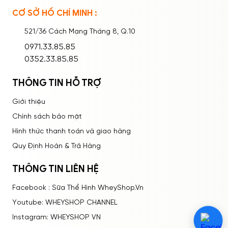
CƠ SỞ HỒ CHÍ MINH :
Ghi nhớ mật khẩu
Quên mật khẩu?
521/36 Cách Mạng Tháng 8, Q.10
ĐĂNG NHẬP
0971.33.85.85
0352.33.85.85
THÔNG TIN HỖ TRỢ
Giới thiệu
Chính sách bảo mật
Hình thức thanh toán và giao hàng
Quy Định Hoàn & Trả Hàng
THÔNG TIN LIÊN HỆ
Facebook : Sữa Thể Hình WheyShop.Vn
Youtube: WHEYSHOP CHANNEL
Instagram: WHEYSHOP VN