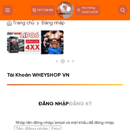
Hệ thống
0971.338.585
WHEYSHOP
Trang chủ
Đăng nhập
TRANG CHỦ
FLASH SALE
THANH LÝ
DANH MỤC SẢN PHẨM
THƯƠNG HIỆU
KIẾN THỨC TẬP LUYỆN
HỆ THỐNG CỬA HÀNG
Tài Khoản WHEYSHOP VN
ĐĂNG NHẬP
ĐĂNG KÝ
Nhập tên đăng nhập/email và mật khẩu để đăng nhập.