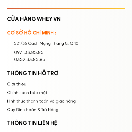
CỬA HÀNG WHEY VN
CƠ SỞ HỒ CHÍ MINH :
Ghi nhớ mật khẩu
Quên mật khẩu?
521/36 Cách Mạng Tháng 8, Q.10
ĐĂNG NHẬP
0971.33.85.85
0352.33.85.85
THÔNG TIN HỖ TRỢ
Giới thiệu
Chính sách bảo mật
Hình thức thanh toán và giao hàng
Quy Định Hoàn & Trả Hàng
THÔNG TIN LIÊN HỆ