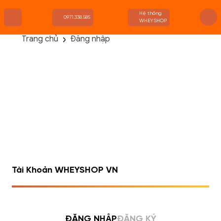
Hệ thống
0971.338.585
WHEYSHOP
Trang chủ
Đăng nhập
TRANG CHỦ
FLASH SALE
THANH LÝ
DANH MỤC SẢN PHẨM
THƯƠNG HIỆU
KIẾN THỨC TẬP LUYỆN
HỆ THỐNG CỬA HÀNG
Tài Khoản WHEYSHOP VN
ĐĂNG NHẬP
ĐĂNG KÝ