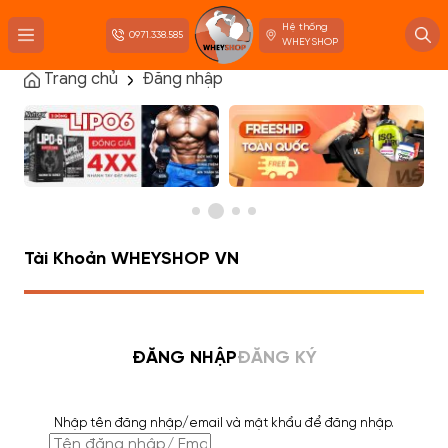
Hệ thống
0971.338.585
WHEYSHOP
Trang chủ
Đăng nhập
TRANG CHỦ
FLASH SALE
THANH LÝ
DANH MỤC SẢN PHẨM
THƯƠNG HIỆU
KIẾN THỨC TẬP LUYỆN
HỆ THỐNG CỬA HÀNG
Tài Khoản WHEYSHOP VN
ĐĂNG NHẬP
ĐĂNG KÝ
Nhập tên đăng nhập/email và mật khẩu để đăng nhập.