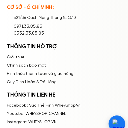
CƠ SỞ HỒ CHÍ MINH :
Ghi nhớ mật khẩu
Quên mật khẩu?
521/36 Cách Mạng Tháng 8, Q.10
ĐĂNG NHẬP
0971.33.85.85
0352.33.85.85
THÔNG TIN HỖ TRỢ
Giới thiệu
Chính sách bảo mật
Hình thức thanh toán và giao hàng
Quy Định Hoàn & Trả Hàng
THÔNG TIN LIÊN HỆ
Facebook : Sữa Thể Hình WheyShop.Vn
Youtube: WHEYSHOP CHANNEL
Instagram: WHEYSHOP VN