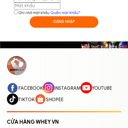
Ghi nhớ mật khẩu
Quên mật khẩu?
ĐĂNG NHẬP
[contact-form-7 id="5" title="CF - Register"]
ĐĂNG NHẬP
ĐĂNG KÝ
Nhập tên đăng nhập/email và mật khẩu để
FACEBOOK
INSTAGRAM
YOUTUBE
đăng nhập.
TIKTOK
SHOPEE
CỬA HÀNG WHEY VN