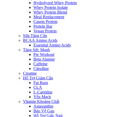
Hydrolyzed Whey Protein
Whey Protein Isolate
Whey Protein Blend
Meal Replacement
Casein Protein
Protein Bar
Vegan Protein
Sữa Tăng Cân
BCAA Amino Acids
Essential Amino Acids
Tăng Sức Mạnh
Pre Workout
Beta Alanine
Caffeine
Citrulline
Creatine
Hỗ Trợ Giảm Cân
Fat Burn
CLA
L-Carnitine
Yến Mạch
Vitamin Khoáng Chất
Astaxanthin
Bảo Vệ Gan
Hỗ Trợ Giấc Ngủ