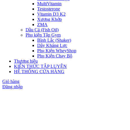
MultiVitamin
Testosterone
Vitamin D3 K2
Xương Khớp
ZMA
Dầu Cá (Fish Oil)
Phụ kiện Tập Gym
Bình Lắc (Shaker)
Dây Kháng Lực
Phụ Kiện WheyShop
Phụ Kiện Chạy Bộ
Thương hiệu
KIẾN THỨC TẬP LUYỆN
HỆ THỐNG CỬA HÀNG
Giỏ hàng
Đăng nhập