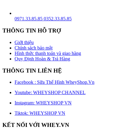
0971.33.85.85
0352.33.85.85
THÔNG TIN HỖ TRỢ
Giới thiệu
Chính sách bảo mật
Hình thức thanh toán và giao hàng
Quy Định Hoàn & Trả Hàng
THÔNG TIN LIÊN HỆ
Facebook : Sữa Thể Hình WheyShop.Vn
Youtube: WHEYSHOP CHANNEL
Instagram: WHEYSHOP VN
Tiktok: WHEYSHOP VN
KẾT NỐI VỚI WHEY.VN