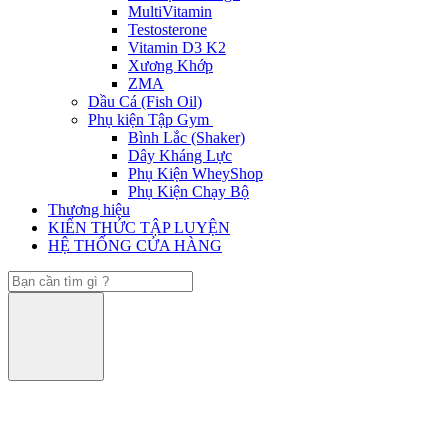
MultiVitamin
Testosterone
Vitamin D3 K2
Xương Khớp
ZMA
Dầu Cá (Fish Oil)
Phụ kiện Tập Gym
Bình Lắc (Shaker)
Dây Kháng Lực
Phụ Kiện WheyShop
Phụ Kiện Chạy Bộ
Thương hiệu
KIẾN THỨC TẬP LUYỆN
HỆ THỐNG CỬA HÀNG