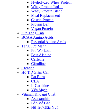
Hydrolyzed Whey Protein
Whey Protein Isolate
Whey Protein Blend
Meal Replacement
Casein Protein
Protein Bar
Vegan Protein
Sữa Tăng Cân
BCAA Amino Acids
Essential Amino Acids
Tăng Sức Mạnh
Pre Workout
Beta Alanine
Caffeine
Citrulline
Creatine
Hỗ Trợ Giảm Cân
Fat Burn
CLA
L-Carnitine
Yến Mạch
Vitamin Khoáng Chất
Astaxanthin
Bảo Vệ Gan
Hỗ Trợ Giấc Ngủ