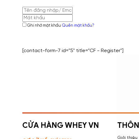
Ghi nhớ mật khẩu
Quên mật khẩu?
[contact-form-7 id="5" title="CF - Register"]
ĐĂNG NHẬP
ĐĂNG KÝ
Nhập tên đăng nhập/email và mật khẩu để đăng
nhập.
CỬA HÀNG WHEY VN
THÔN
Giới thiệu