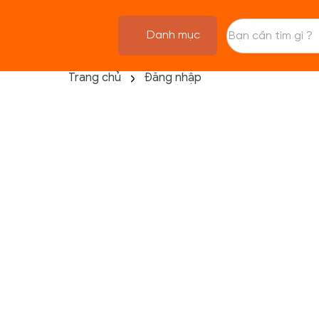
Danh mục
Trang chủ
Đăng nhập
TRANG CHỦ
FLASH SALE
THANH LÝ
DANH MỤC SẢN PHẨM
THƯƠNG HIỆU
KIẾN THỨC TẬP LUYỆN
HỆ THỐNG CỬA HÀNG