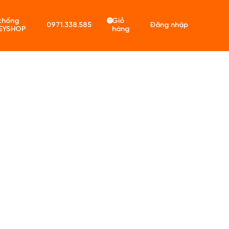
thống
Giỏ
0
0971.338.585
Đăng nhập
EYSHOP
hàng
ó sản phẩm trong giỏ hàng.