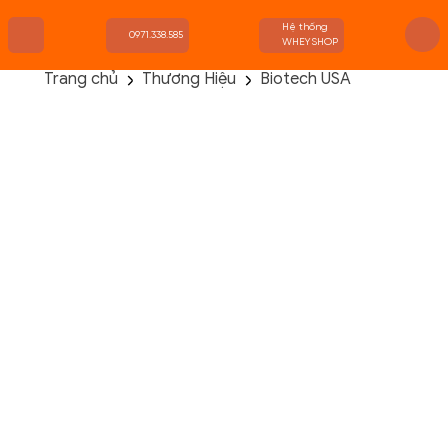
Hệ thống
0971.338.585
WHEYSHOP
Trang chủ
Thương Hiệu
Biotech USA
TRANG CHỦ
FLASH SALE
THANH LÝ
DANH MỤC SẢN PHẨM
THƯƠNG HIỆU
KIẾN THỨC TẬP LUYỆN
HỆ THỐNG CỬA HÀNG
Hiển thị tất cả các lựa chọn