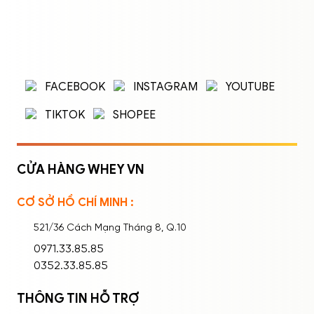
ĐĂNG NHẬP
ĐĂNG KÝ
Nhập tên đăng nhập/email và mật khẩu để
FACEBOOK
INSTAGRAM
YOUTUBE
đăng nhập.
TIKTOK
SHOPEE
CỬA HÀNG WHEY VN
CƠ SỞ HỒ CHÍ MINH :
Ghi nhớ mật khẩu
Quên mật khẩu?
521/36 Cách Mạng Tháng 8, Q.10
ĐĂNG NHẬP
0971.33.85.85
0352.33.85.85
THÔNG TIN HỖ TRỢ