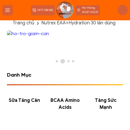
Hệ thống
0971.338.585
WHEYSHOP
Trang chủ
Nutrex EAA+Hydration 30 lần dùng
TRANG CHỦ
FLASH SALE
THANH LÝ
DANH MỤC SẢN PHẨM
THƯƠNG HIỆU
KIẾN THỨC TẬP LUYỆN
HỆ THỐNG CỬA HÀNG
Danh Mục
Sữa Tăng Cân
BCAA Amino
Tăng Sức
Acids
Mạnh