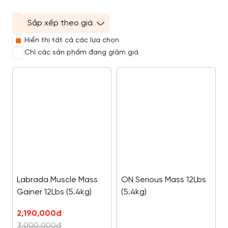
Hiển thị tất cả các lựa chọn
Chỉ các sản phẩm đang giảm giá
Labrada Muscle Mass
ON Serious Mass 12Lbs
Gainer 12Lbs (5.4kg)
(5.4kg)
Giá
Giá
2,190,000
đ
gốc
hiện
3,000,000
đ