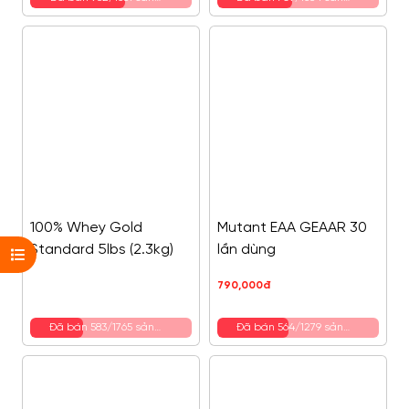
phẩm
phẩm
100% Whey Gold
Mutant EAA GEAAR 30
Standard 5lbs (2.3kg)
lần dùng
790,000
đ
Đã bán 583/1765 sản
Đã bán 564/1279 sản
phẩm
phẩm