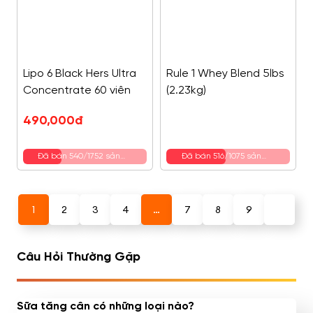
Lipo 6 Black Hers Ultra
Rule 1 Whey Blend 5lbs
Concentrate 60 viên
(2.23kg)
490,000
đ
Đã bán 540/1752 sản
Đã bán 516/1075 sản
phẩm
phẩm
1
2
3
4
…
7
8
9
Câu Hỏi Thường Gặp
Sữa tăng cân có những loại nào?