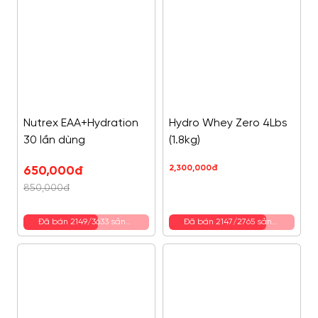
Nutrex EAA+Hydration
Hydro Whey Zero 4Lbs
30 lần dùng
(1.8kg)
2,300,000
đ
650,000
đ
850,000
đ
Đã bán 2149/3633 sản
Đã bán 2147/2765 sản
phẩm
phẩm