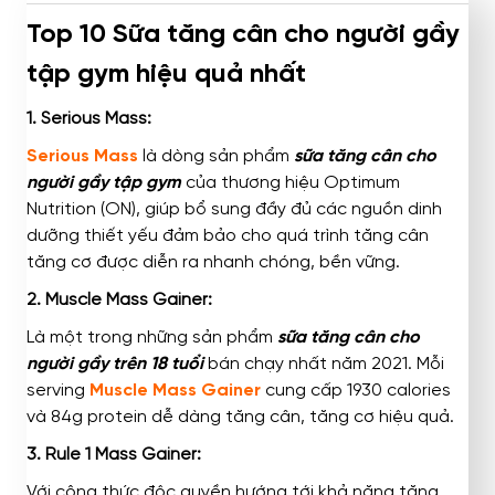
Top 10 Sữa tăng cân cho người gầy
tập gym hiệu quả nhất
1. Serious Mass:
Serious Mass
là dòng sản phẩm
sữa tăng cân cho
người gầy tập gym
của thương hiệu Optimum
Nutrition (ON), giúp bổ sung đầy đủ các nguồn dinh
dưỡng thiết yếu đảm bảo cho quá trình tăng cân
tăng cơ được diễn ra nhanh chóng, bền vững.
2. Muscle Mass Gainer:
Là một trong những sản phẩm
sữa tăng cân cho
người gầy trên 18 tuổi
bán chạy nhất năm 2021. Mỗi
serving
Muscle Mass Gainer
cung cấp 1930 calories
và 84g protein dễ dàng tăng cân, tăng cơ hiệu quả.
3. Rule 1 Mass Gainer:
Với công thức độc quyền hướng tới khả năng tăng