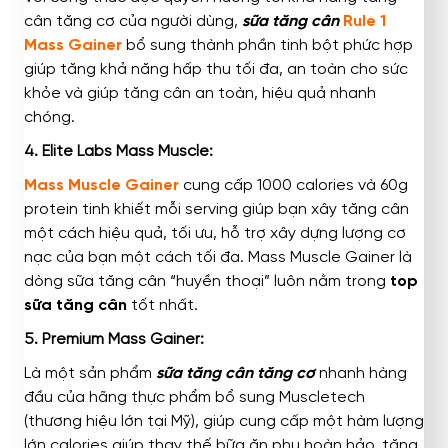
cân tăng cơ của người dùng,
sữa tăng cân
Rule 1
Mass Gainer
bổ sung thành phần tinh bột phức hợp
giúp tăng khả năng hấp thu tối đa, an toàn cho sức
khỏe và giúp tăng cân an toàn, hiệu quả nhanh
chóng.
4. Elite Labs Mass Muscle:
Mass Muscle Gainer
cung cấp 1000 calories và 60g
protein tinh khiết mỗi serving giúp bạn xây tăng cân
một cách hiệu quả, tối ưu, hỗ trợ xây dựng lượng cơ
nạc của bạn một cách tối đa. Mass Muscle Gainer là
dòng sữa tăng cân “huyền thoại” luôn nằm trong
top
sữa tăng cân
tốt nhất.
5. Premium Mass Gainer:
Là một sản phẩm
sữa tăng cân tăng cơ
nhanh hàng
đầu của hãng thực phẩm bổ sung Muscletech
(thương hiệu lớn tại Mỹ), giúp cung cấp một hàm lượng
lớn calories giúp thay thế bữa ăn phụ hoàn hảo, tăng