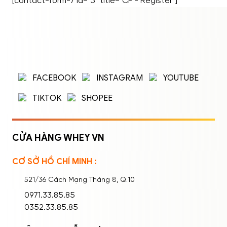
[contact-form-7 id="5" title="CF - Register"]
ĐĂNG NHẬP
ĐĂNG KÝ
Nhập tên đăng nhập/email và mật khẩu để
FACEBOOK
INSTAGRAM
YOUTUBE
đăng nhập.
TIKTOK
SHOPEE
CỬA HÀNG WHEY VN
CƠ SỞ HỒ CHÍ MINH :
Ghi nhớ mật khẩu
Quên mật khẩu?
521/36 Cách Mạng Tháng 8, Q.10
ĐĂNG NHẬP
0971.33.85.85
0352.33.85.85