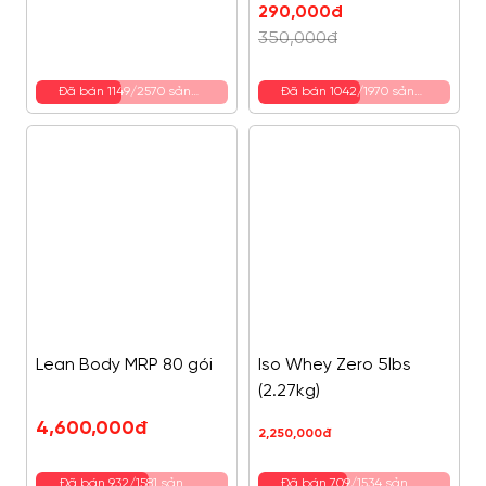
Giá
Giá
290,000
đ
gốc
hiện
350,000
đ
là:
tại
350,000đ.
là:
Đã bán 1149/2570 sản
Đã bán 1042/1970 sản
phẩm
phẩm
290,000đ.
Lean Body MRP 80 gói
Iso Whey Zero 5lbs
(2.27kg)
4,600,000
đ
2,250,000
đ
Đã bán 932/1581 sản
Đã bán 709/1534 sản