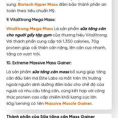
sung.
Biotech Hyper Mass
đảm bảo thành phần an
toàn theo tiêu chuẩn Mỹ.
9. VitaXtrong Mega Mass:
VitaXtrong Mega Mass
Là sản phẩm
sữa tăng cân
cho người gầy tập gym
của thương hiệu VitaXtrong.
Với thành phần cung cấp tới 1.350 calories, 70g
protein giúp cải thiện cân nặng, lên cân cực nhanh,
tăng cơ vượt trội.
10. Extreme Massive Mass Gainer:
Là sản phẩm
sữa tăng cân mass
bổ sung giúp tăng
cân đầu tiên mà Elite Labs ra mắt trên thị trường
ngoài nguồn dinh dưỡng đảm bảo cho chế độ của
người có nhu cầu tăng cân, cùng kết hợp với công
thức protein cao cấp chiếm khối lượng cực lớn
60g/serving có tên
Massive Muscle Gainer
.
Thành phần của Sữa tăng cân Mass Gainer