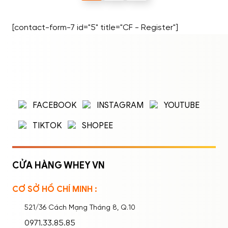
[contact-form-7 id="5" title="CF - Register"]
ĐĂNG NHẬP
ĐĂNG KÝ
Nhập tên đăng nhập/email và mật khẩu để
FACEBOOK
INSTAGRAM
YOUTUBE
đăng nhập.
TIKTOK
SHOPEE
CỬA HÀNG WHEY VN
CƠ SỞ HỒ CHÍ MINH :
Ghi nhớ mật khẩu
Quên mật khẩu?
521/36 Cách Mạng Tháng 8, Q.10
ĐĂNG NHẬP
0971.33.85.85