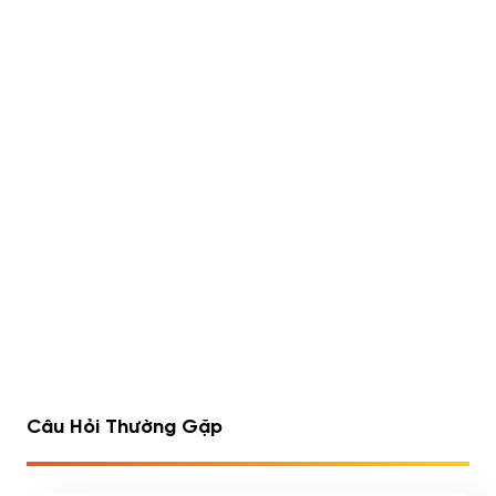
Lipo 6 Black Hers Ultra
Rule 1 Whey Blend 5lbs
Concentrate 60 viên
(2.23kg)
490,000
đ
Đã bán 540/1752 sản
Đã bán 516/1075 sản
phẩm
phẩm
1
2
3
4
…
7
8
9
Câu Hỏi Thường Gặp