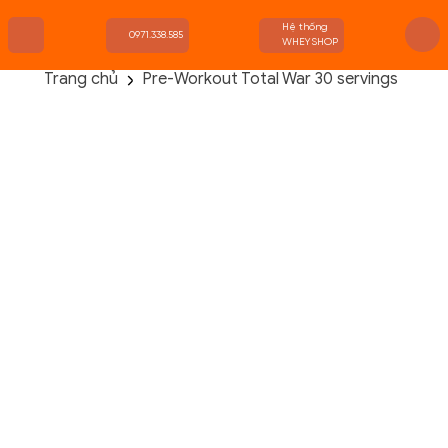
Hệ thống
0971.338.585
WHEYSHOP
Trang chủ
Pre-Workout Total War 30 servings
TRANG CHỦ
FLASH SALE
THANH LÝ
DANH MỤC SẢN PHẨM
THƯƠNG HIỆU
KIẾN THỨC TẬP LUYỆN
HỆ THỐNG CỬA HÀNG
Danh Mục