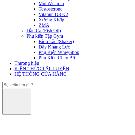
MultiVitamin
Testosterone
Vitamin D3 K2
Xương Khớp
ZMA
Dầu Cá (Fish Oil)
Phụ kiện Tập Gym
Bình Lắc (Shaker)
Dây Kháng Lực
Phụ Kiện WheyShop
Phụ Kiện Chạy Bộ
Thương hiệu
KIẾN THỨC TẬP LUYỆN
HỆ THỐNG CỬA HÀNG