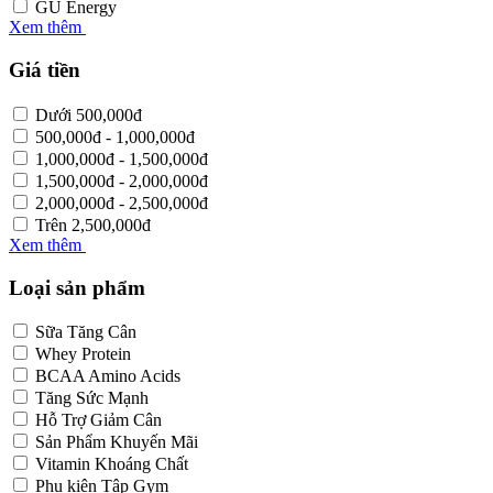
GU Energy
Xem thêm
Giá tiền
Dưới
500,000
đ
500,000
đ
-
1,000,000
đ
1,000,000
đ
-
1,500,000
đ
1,500,000
đ
-
2,000,000
đ
2,000,000
đ
-
2,500,000
đ
Trên
2,500,000
đ
Xem thêm
Loại sản phẩm
Sữa Tăng Cân
Whey Protein
BCAA Amino Acids
Tăng Sức Mạnh
Hỗ Trợ Giảm Cân
Sản Phẩm Khuyến Mãi
Vitamin Khoáng Chất
Phụ kiện Tập Gym