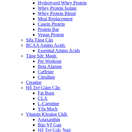
Hydrolyzed Whey Protein
Whey Protein Isolate
Whey Protein Blend
Meal Replacement
Casein Protein
Protein Bar
Vegan Protein
Sữa Tăng Cân
BCAA Amino Acids
Essential Amino Acids
Tăng Sức Mạnh
Pre Workout
Beta Alanine
Caffeine
Citrulline
Creatine
Hỗ Trợ Giảm Cân
Fat Burn
CLA
L-Carnitine
Yến Mạch
Vitamin Khoáng Chất
Astaxanthin
Bảo Vệ Gan
Hỗ Trợ Giấc Ngủ