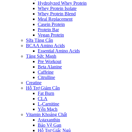
Hydrolyzed Whey Protein
Whey Protein Isolate
Whey Protein Blend
Meal Replacement
Casein Protein
Protein Bar
Vegan Protein
Sữa Tăng Cân
BCAA Amino Acids
Essential Amino Acids
Tăng Sức Mạnh
Pre Workout
Beta Alanine
Caffeine
Citrulline
Creatine
Hỗ Trợ Giảm Cân
Fat Burn
CLA
L-Carnitine
Yến Mạch
Vitamin Khoáng Chất
Astaxanthin
Bảo Vệ Gan
Hỗ Trợ Giấc Ngủ