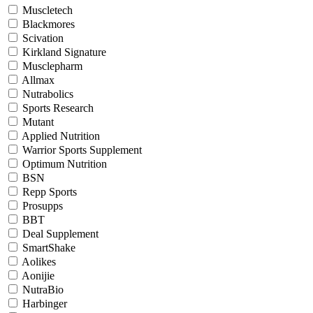
Muscletech
Blackmores
Scivation
Kirkland Signature
Musclepharm
Allmax
Nutrabolics
Sports Research
Mutant
Applied Nutrition
Warrior Sports Supplement
Optimum Nutrition
BSN
Repp Sports
Prosupps
BBT
Deal Supplement
SmartShake
Aolikes
Aonijie
NutraBio
Harbinger