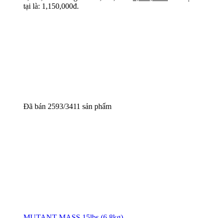
tại là: 1,150,000đ.
Đã bán 2593/3411 sản phẩm
MUTANT MASS 15lbs (6.8kg)