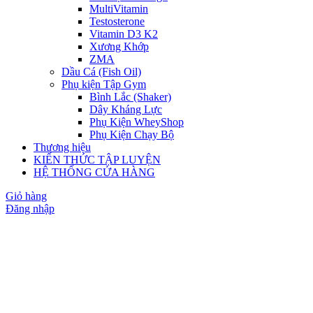
MultiVitamin
Testosterone
Vitamin D3 K2
Xương Khớp
ZMA
Dầu Cá (Fish Oil)
Phụ kiện Tập Gym
Bình Lắc (Shaker)
Dây Kháng Lực
Phụ Kiện WheyShop
Phụ Kiện Chạy Bộ
Thương hiệu
KIẾN THỨC TẬP LUYỆN
HỆ THỐNG CỬA HÀNG
Giỏ hàng
Đăng nhập