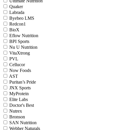
Ultimate Nutrition
Quaker
Labrada
Byebeo LMS
Redcon1
BioX
Eflow Nutrition
BPI Sports
Nu U Nutrition
VitaXtrong
PVL
Cellucor
Now Foods
AST
Puritan’s Pride
JNX Sports
MyProtein
Elite Labs
Doctor's Best
Nutrex
Bronson
SAN Nutrition
Webber Naturals