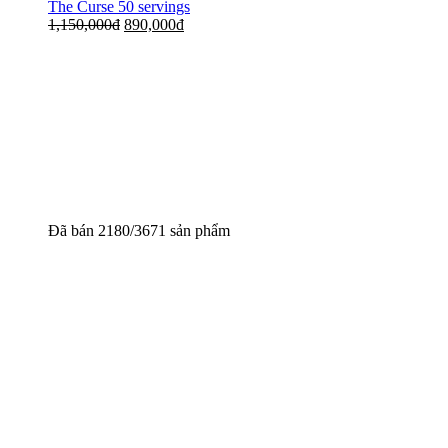
The Curse 50 servings
1,150,000
đ
890,000
đ
Đã bán 2180/3671 sản phẩm