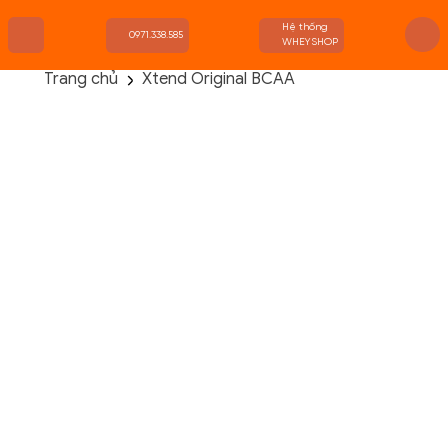
Hệ thống
0971.338.585
WHEYSHOP
Trang chủ
Xtend Original BCAA
TRANG CHỦ
FLASH SALE
THANH LÝ
DANH MỤC SẢN PHẨM
THƯƠNG HIỆU
KIẾN THỨC TẬP LUYỆN
HỆ THỐNG CỬA HÀNG
Danh Mục