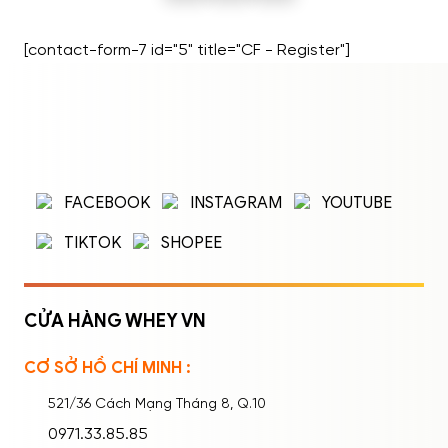
[contact-form-7 id="5" title="CF - Register"]
ĐĂNG NHẬP
ĐĂNG KÝ
Nhập tên đăng nhập/email và mật khẩu để
FACEBOOK
INSTAGRAM
YOUTUBE
đăng nhập.
TIKTOK
SHOPEE
CỬA HÀNG WHEY VN
CƠ SỞ HỒ CHÍ MINH :
Ghi nhớ mật khẩu
Quên mật khẩu?
521/36 Cách Mạng Tháng 8, Q.10
ĐĂNG NHẬP
0971.33.85.85