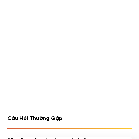
Lipo 6 Black Hers Ultra
Rule 1 Whey Blend 5lbs
Concentrate 60 viên
(2.23kg)
490,000
đ
Đã bán 540/1752 sản
Đã bán 516/1075 sản
phẩm
phẩm
1
2
3
4
…
7
8
9
Câu Hỏi Thường Gặp