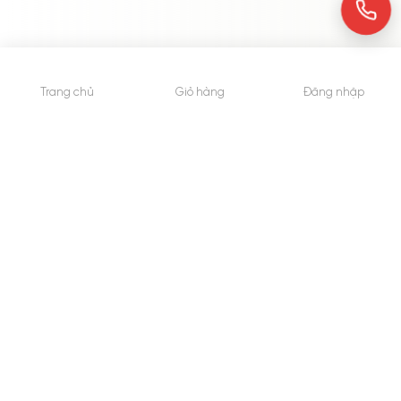
Trang chủ
Giỏ hàng
Đăng nhập
© 2015 - Bản quyền thuộc về WheyShop.vn