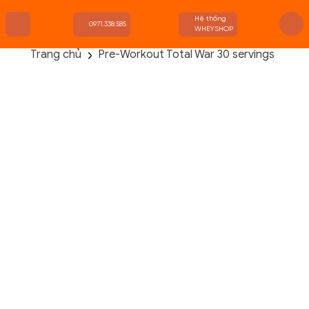
Hệ thống
0971.338.585
WHEYSHOP
Trang chủ
Pre-Workout Total War 30 servings
TRANG CHỦ
FLASH SALE
THANH LÝ
DANH MỤC SẢN PHẨM
THƯƠNG HIỆU
KIẾN THỨC TẬP LUYỆN
HỆ THỐNG CỬA HÀNG
Danh Mục