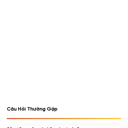
Lipo 6 Black Hers Ultra
Rule 1 Whey Blend 5lbs
Concentrate 60 viên
(2.23kg)
490,000
đ
Đã bán 540/1752 sản
Đã bán 516/1075 sản
phẩm
phẩm
1
2
3
4
…
7
8
9
Câu Hỏi Thường Gặp