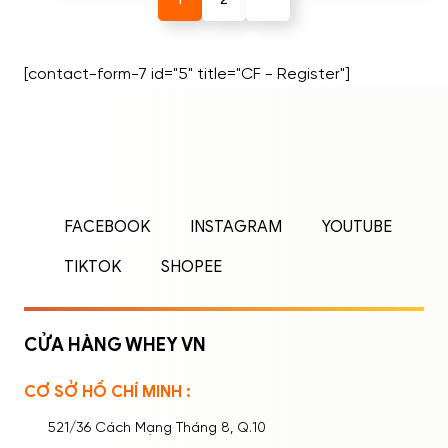
[contact-form-7 id="5" title="CF - Register"]
ĐĂNG NHẬP
ĐĂNG KÝ
Nhập tên đăng nhập/email và mật khẩu để
FACEBOOK
INSTAGRAM
YOUTUBE
đăng nhập.
TIKTOK
SHOPEE
CỬA HÀNG WHEY VN
CƠ SỞ HỒ CHÍ MINH :
Ghi nhớ mật khẩu
Quên mật khẩu?
521/36 Cách Mạng Tháng 8, Q.10