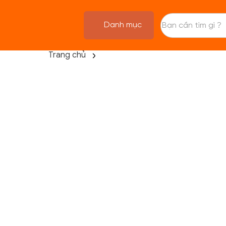
Danh mục
Trang chủ
TRANG CHỦ
FLASH SALE
THANH LÝ
DANH MỤC SẢN PHẨM
THƯƠNG HIỆU
KIẾN THỨC TẬP LUYỆN
HỆ THỐNG CỬA HÀNG