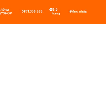
thống
Giỏ
0
0971.338.585
Đăng nhập
EYSHOP
hàng
ó sản phẩm trong giỏ hàng.