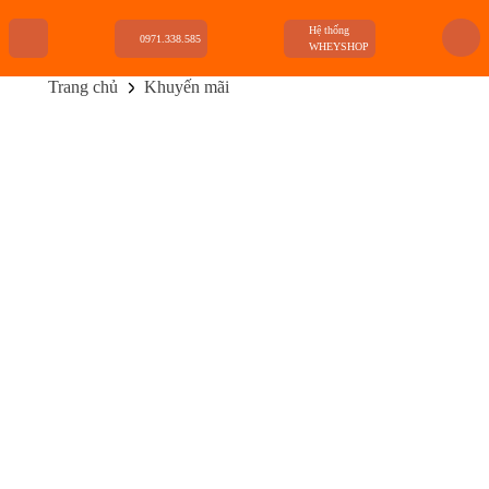
Hệ thống
0971.338.585
WHEYSHOP
Trang chủ
Khuyến mãi
TRANG CHỦ
FLASH SALE
THANH LÝ
DANH MỤC SẢN PHẨM
THƯƠNG HIỆU
KIẾN THỨC TẬP LUYỆN
HỆ THỐNG CỬA HÀNG
HOT SALE