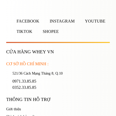
ĐĂNG NHẬP
ĐĂNG KÝ
Nhập tên đăng nhập/email và mật khẩu để đăng nhập.
FACEBOOK
INSTAGRAM
YOUTUBE
TIKTOK
SHOPEE
CỬA HÀNG WHEY VN
Ghi nhớ mật khẩu
Quên mật khẩu?
CƠ SỞ HỒ CHÍ MINH :
521/36 Cách Mạng Tháng 8, Q.10
ĐĂNG NHẬP
0971.33.85.85
0352.33.85.85
THÔNG TIN HỖ TRỢ
Giới thiệu