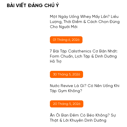
BÀI VIẾT ĐÁNG CHÚ Ý
Một Ngày Uống Whey Mấy Lần? Liều
Lượng, Thời Điểm & Cách Chọn Đúng
Cho Người Mới
01 Tháng 6, 2026
7 Bài Tập Calisthenics Cơ Bản Nhất:
Form Chuẩn, Lịch Tập & Dinh Dưỡng
Hỗ Trợ
30 Tháng 5, 2026
Nước Revive Là Gì? Có Nên Uống Khi
Tập Gym Không?
20 Tháng 5, 2026
Ăn Ổi Ban Đêm Có Béo Không? Sự
Thật & Lời Khuyên Dinh Dưỡng