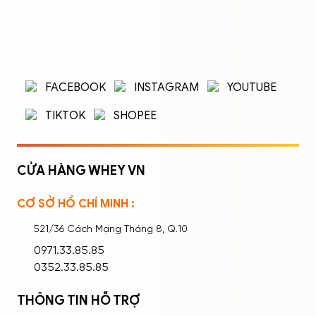
ĐĂNG NHẬP
ĐĂNG KÝ
Nhập tên đăng nhập/email và mật khẩu để
FACEBOOK
INSTAGRAM
YOUTUBE
đăng nhập.
TIKTOK
SHOPEE
CỬA HÀNG WHEY VN
CƠ SỞ HỒ CHÍ MINH :
Ghi nhớ mật khẩu
Quên mật khẩu?
521/36 Cách Mạng Tháng 8, Q.10
ĐĂNG NHẬP
0971.33.85.85
0352.33.85.85
THÔNG TIN HỖ TRỢ