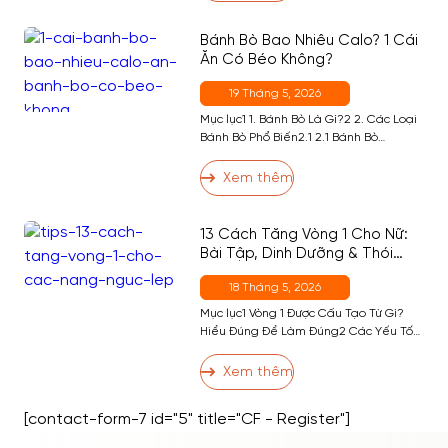
4. Ai Không Nên Ăn Ổi Ban Đêm?5 5.
Cách Ăn […]
Bánh Bò Bao Nhiêu Calo? 1 Cái
Ăn Có Béo Không?
19 Tháng 5, 2026
Mục lục1 1. Bánh Bò Là Gì?2 2. Các Loại
Bánh Bò Phổ Biến2.1 2.1 Bánh Bò
Nướng2.2 2.2 Bánh Bò Hấp2.3 2.3 Bánh
Bò Sữa Nướng2.4 2.4 Bánh Bò Dừa3 3.
Xem thêm
Ăn Bánh Bò Có Tốt Không?4 4. Bánh Bò
Bao Nhiêu Calo? Bảng Calo Đầy Đủ
Theo Khẩu Phần5 5. Ăn Bánh Bò […]
13 Cách Tăng Vòng 1 Cho Nữ:
Bài Tập, Dinh Dưỡng & Thói
Quen Hiệu Quả Nhất
18 Tháng 5, 2026
Mục lục1 Vòng 1 Được Cấu Tạo Từ Gì?
Hiểu Đúng Để Làm Đúng2 Các Yếu Tố
Ảnh Hưởng Đến Kích Thước Vòng 13 13
Cách Tăng Vòng 1 Hiệu Quả3.1 Nhóm 1:
Xem thêm
Bài Tập Phát Triển Cơ Ngực3.2 Nhóm 2:
Dinh Dưỡng Hỗ Trợ Tăng Vòng 13.3
[contact-form-7 id="5" title="CF - Register"]
Nhóm 3: Thói Quen và Kỹ Thuật […]