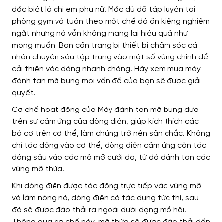
đặc biệt là chị em phụ nữ. Mặc dù đã tập luyện tại
phòng gym và tuân theo một chế độ ăn kiêng nghiêm
ngặt nhưng nó vẫn không mang lại hiệu quả như
mong muốn. Bạn cần trang bị thiết bị chăm sóc cá
nhân chuyên sâu tập trung vào một số vùng chính để
cải thiện vóc dáng nhanh chóng. Hãy xem mua máy
đánh tan mỡ bụng mọi vấn đề của bạn sẽ được giải
quyết.
Cơ chế hoạt động của Máy đánh tan mỡ bụng dựa
trên sự cảm ứng của dòng điện, giúp kích thích các
bó cơ trên cơ thể, làm chúng trở nên săn chắc. Không
chỉ tác động vào cơ thể, dòng điện cảm ứng còn tác
động sâu vào các mô mỡ dưới da, từ đó đánh tan các
vùng mỡ thừa.
Khi dòng điện được tác động trực tiếp vào vùng mỡ
và làm nóng nó, dòng điện có tác dụng tức thì, sau
đó sẽ được đào thải ra ngoài dưới dạng mồ hôi.
Thông qua cơ chế này, mỡ thừa sẽ được đào thải dần