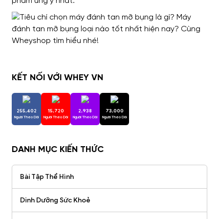
phẩm ưng ý nhất.
KẾT NỐI VỚI WHEY VN
255,402
15,720
2,938
73,000
Người Theo Dõi
Người Theo Dõi
Người Theo Dõi
Người Theo Dõi
DANH MỤC KIẾN THỨC
Bài Tập Thể Hình
Dinh Dưỡng Sức Khoẻ