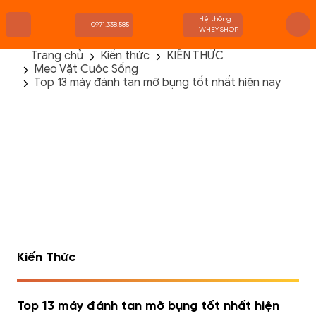
Hệ thống
0971.338.585
WHEYSHOP
Trang chủ
Kiến thức
KIẾN THỨC
Mẹo Vặt Cuộc Sống
TRANG CHỦ
Top 13 máy đánh tan mỡ bụng tốt nhất hiện nay
FLASH SALE
THANH LÝ
DANH MỤC SẢN PHẨM
THƯƠNG HIỆU
KIẾN THỨC TẬP LUYỆN
HỆ THỐNG CỬA HÀNG
Kiến Thức
Top 13 máy đánh tan mỡ bụng tốt nhất hiện