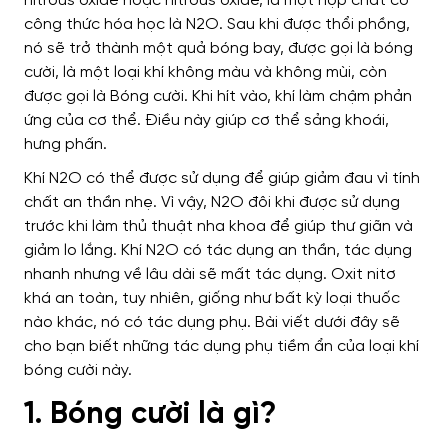
nitrous oxide hoặc nitrous oxide, là một hợp chất có
công thức hóa học là N2O. Sau khi được thổi phồng,
nó sẽ trở thành một quả bóng bay, được gọi là bóng
cười, là một loại khí không màu và không mùi, còn
được gọi là Bóng cười. Khi hít vào, khí làm chậm phản
ứng của cơ thể. Điều này giúp cơ thể sảng khoái,
hưng phấn.
Khí N2O có thể được sử dụng để giúp giảm đau vì tính
chất an thần nhẹ. Vì vậy, N2O đôi khi được sử dụng
trước khi làm thủ thuật nha khoa để giúp thư giãn và
giảm lo lắng. Khí N2O có tác dụng an thần, tác dụng
nhanh nhưng về lâu dài sẽ mất tác dụng. Oxit nitơ
khá an toàn, tuy nhiên, giống như bất kỳ loại thuốc
nào khác, nó có tác dụng phụ. Bài viết dưới đây sẽ
cho bạn biết những tác dụng phụ tiềm ẩn của loại khí
bóng cười này.
1. Bóng cười là gì?