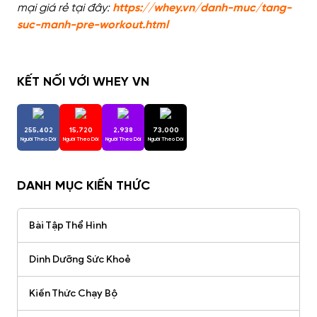
mại giá rẻ tại đây:
https://whey.vn/danh-muc/tang-
suc-manh-pre-workout.html
KẾT NỐI VỚI WHEY VN
255,402
15,720
2,938
73,000
Người Theo Dõi
Người Theo Dõi
Người Theo Dõi
Người Theo Dõi
DANH MỤC KIẾN THỨC
Bài Tập Thể Hình
Dinh Dưỡng Sức Khoẻ
Kiến Thức Chạy Bộ