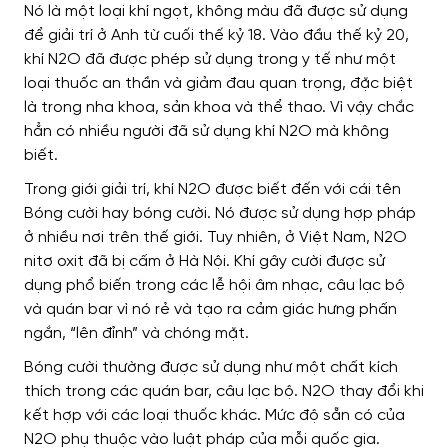
Nó là một loại khí ngọt, không màu đã được sử dụng
để giải trí ở Anh từ cuối thế kỷ 18. Vào đầu thế kỷ 20,
khí N2O đã được phép sử dụng trong y tế như một
loại thuốc an thần và giảm đau quan trọng, đặc biệt
là trong nha khoa, sản khoa và thể thao. Vì vậy chắc
hẳn có nhiều người đã sử dụng khí N2O mà không
biết.
Trong giới giải trí, khí N2O được biết đến với cái tên
Bóng cười hay bóng cười. Nó được sử dụng hợp pháp
ở nhiều nơi trên thế giới. Tuy nhiên, ở Việt Nam, N2O
nitơ oxit đã bị cấm ở Hà Nội. Khí gây cười được sử
dụng phổ biến trong các lễ hội âm nhạc, câu lạc bộ
và quán bar vì nó rẻ và tạo ra cảm giác hưng phấn
ngắn, “lên đỉnh” và chóng mặt.
Bóng cười thường được sử dụng như một chất kích
thích trong các quán bar, câu lạc bộ.
N2O thay đổi khi
kết hợp với các loại thuốc khác. Mức độ sẵn có của
N2O phụ thuộc vào luật pháp của mỗi quốc gia.