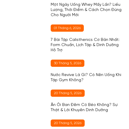
Một Ngày Uống Whey Mấy Lần? Liều
Lượng, Thời Điểm & Cách Chọn Đúng
Cho Người Mới
01 Tháng 6, 2026
7 Bài Tập Calisthenics Cơ Bản Nhất:
Form Chuẩn, Lịch Tập & Dinh Dưỡng
Hỗ Trợ
30 Tháng 5, 2026
Nước Revive Là Gì? Có Nên Uống Khi
Tập Gym Không?
20 Tháng 5, 2026
Ăn Ổi Ban Đêm Có Béo Không? Sự
Thật & Lời Khuyên Dinh Dưỡng
20 Tháng 5, 2026