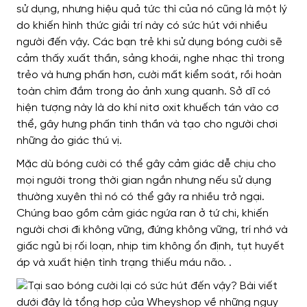
sử dụng, nhưng hiệu quả tức thì của nó cũng là một lý
do khiến hình thức giải trí này có sức hút với nhiều
người đến vậy. Các bạn trẻ khi sử dụng bóng cười sẽ
cảm thấy xuất thần, sảng khoái, nghe nhạc thì trong
trẻo và hưng phấn hơn, cười mất kiểm soát, rồi hoàn
toàn chìm đắm trong ảo ảnh xung quanh. Sở dĩ có
hiện tượng này là do khí nitơ oxit khuếch tán vào cơ
thể, gây hưng phấn tinh thần và tạo cho người chơi
những ảo giác thú vị.
Mặc dù bóng cười có thể gây cảm giác dễ chịu cho
mọi người trong thời gian ngắn nhưng nếu sử dụng
thường xuyên thì nó có thể gây ra nhiều trở ngại.
Chúng bao gồm cảm giác ngứa ran ở tứ chi, khiến
người chơi đi không vững, đứng không vững, trí nhớ và
giấc ngủ bị rối loạn, nhịp tim không ổn định, tụt huyết
áp và xuất hiện tình trạng thiếu máu não. .