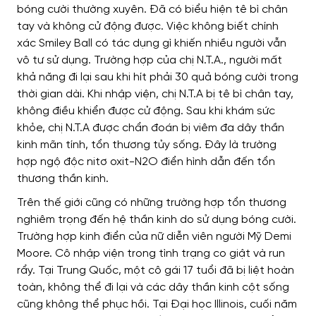
bóng cười thường xuyên. Đã có biểu hiện tê bì chân
tay và không cử động được. Việc không biết chính
xác Smiley Ball có tác dụng gì khiến nhiều người vẫn
vô tư sử dụng. Trường hợp của chị N.T.A., người mất
khả năng đi lại sau khi hít phải 30 quả bóng cười trong
thời gian dài. Khi nhập viện, chị N.T.A bị tê bì chân tay,
không điều khiển được cử động. Sau khi khám sức
khỏe, chị N.T.A được chẩn đoán bị viêm đa dây thần
kinh mãn tính, tổn thương tủy sống. Đây là trường
hợp ngộ độc nitơ oxit-N2O điển hình dẫn đến tổn
thương thần kinh.
Trên thế giới cũng có những trường hợp tổn thương
nghiêm trọng đến hệ thần kinh do sử dụng bóng cười.
Trường hợp kinh điển của nữ diễn viên người Mỹ Demi
Moore. Cô nhập viện trong tình trạng co giật và run
rẩy. Tại Trung Quốc, một cô gái 17 tuổi đã bị liệt hoàn
toàn, không thể đi lại và các dây thần kinh cột sống
cũng không thể phục hồi. Tại Đại học Illinois, cuối năm