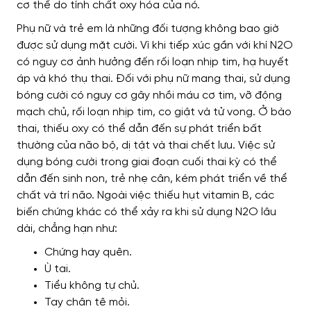
cơ thể do tính chất oxy hóa của nó.
Phụ nữ và trẻ em là những đối tượng không bao giờ
được sử dụng mặt cười. Vì khi tiếp xúc gần với khí N2O
có nguy cơ ảnh hưởng đến rối loạn nhịp tim, hạ huyết
áp và khó thụ thai. Đối với phụ nữ mang thai, sử dụng
bóng cười có nguy cơ gây nhồi máu cơ tim, vỡ động
mạch chủ, rối loạn nhịp tim, co giật và tử vong. Ở bào
thai, thiếu oxy có thể dẫn đến sự phát triển bất
thường của não bộ, dị tật và thai chết lưu. Việc sử
dụng bóng cười trong giai đoạn cuối thai kỳ có thể
dẫn đến sinh non, trẻ nhẹ cân, kém phát triển về thể
chất và trí não.
Ngoài việc thiếu hụt vitamin B, các
biến chứng khác có thể xảy ra khi sử dụng N2O lâu
dài, chẳng hạn như:
Chứng hay quên.
Ù tai.
Tiểu không tự chủ.
Tay chân tê mỏi.