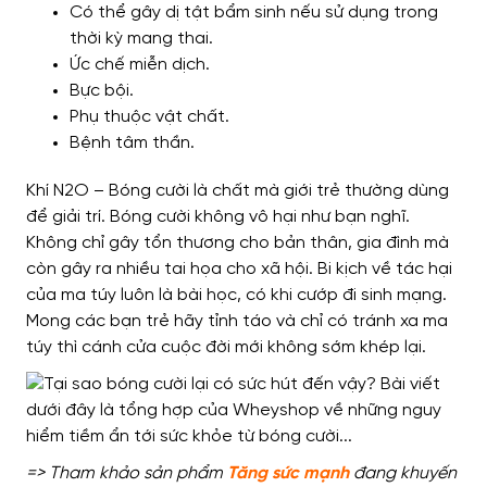
Có thể gây dị tật bẩm sinh nếu sử dụng trong
thời kỳ mang thai.
Ức chế miễn dịch.
Bực bội.
Phụ thuộc vật chất.
Bệnh tâm thần.
Khí N2O – Bóng cười là chất mà giới trẻ thường dùng
để giải trí. Bóng cười không vô hại như bạn nghĩ.
Không chỉ gây tổn thương cho bản thân, gia đình mà
còn gây ra nhiều tai họa cho xã hội. Bi kịch về tác hại
của ma túy luôn là bài học, có khi cướp đi sinh mạng.
Mong các bạn trẻ hãy tỉnh táo và chỉ có tránh xa ma
túy thì cánh cửa cuộc đời mới không sớm khép lại.
=> Tham khảo sản phẩm
Tăng sức mạnh
đang khuyến