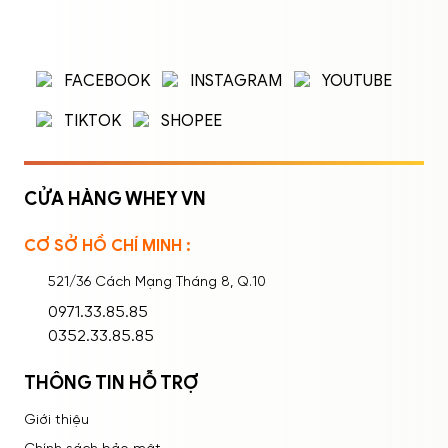
ĐĂNG NHẬP
ĐĂNG KÝ
Nhập tên đăng nhập/email và mật khẩu để
FACEBOOK
INSTAGRAM
YOUTUBE
đăng nhập.
TIKTOK
SHOPEE
CỬA HÀNG WHEY VN
CƠ SỞ HỒ CHÍ MINH :
Ghi nhớ mật khẩu
Quên mật khẩu?
521/36 Cách Mạng Tháng 8, Q.10
ĐĂNG NHẬP
0971.33.85.85
0352.33.85.85
THÔNG TIN HỖ TRỢ
Giới thiệu