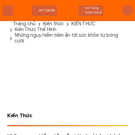
Hệ thống
0971.338.585
WHEYSHOP
Trang chủ
Kiến thức
KIẾN THỨC
Kiến Thức Thể Hình
TRANG CHỦ
Những nguy hiểm tiềm ẩn tới sức khỏe từ bóng
FLASH SALE
cười
THANH LÝ
DANH MỤC SẢN PHẨM
THƯƠNG HIỆU
KIẾN THỨC TẬP LUYỆN
HỆ THỐNG CỬA HÀNG
Kiến Thức