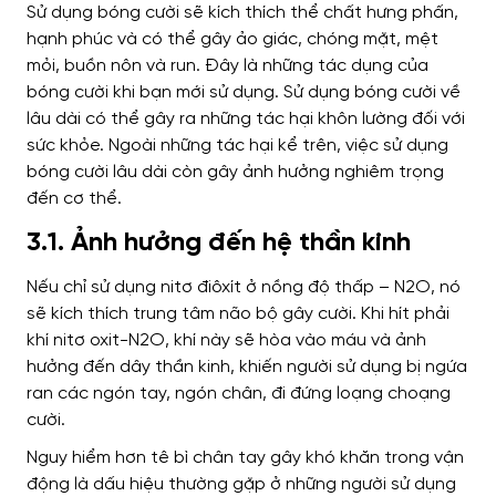
Sử dụng bóng cười sẽ kích thích thể chất hưng phấn,
hạnh phúc và có thể gây ảo giác, chóng mặt, mệt
mỏi, buồn nôn và run. Đây là những tác dụng của
bóng cười khi bạn mới sử dụng. Sử dụng bóng cười về
lâu dài có thể gây ra những tác hại khôn lường đối với
sức khỏe. N
goài những tác hại kể trên, việc sử dụng
bóng cười lâu dài còn gây ảnh hưởng nghiêm trọng
đến cơ thể.
3.1. Ảnh hưởng đến hệ thần kinh
Nếu chỉ sử dụng nitơ điôxít ở nồng độ thấp – N2O, nó
sẽ kích thích trung tâm não bộ gây cười. Khi hít phải
khí nitơ oxit-N2O, khí này sẽ hòa vào máu và ảnh
hưởng đến dây thần kinh, khiến người sử dụng bị ngứa
ran các ngón tay, ngón chân, đi đứng loạng choạng
cười.
Nguy hiểm hơn tê bì chân tay gây khó khăn trong vận
động là dấu hiệu thường gặp ở những người sử dụng