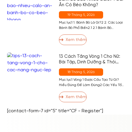
Ăn Có Béo Không?
19 Tháng 5, 2026
Mục lục1 1. Bánh Bò Là Gì?2 2. Các Loại
Bánh Bò Phổ Biến2.1 2.1 Bánh Bò
Nướng2.2 2.2 Bánh Bò Hấp2.3 2.3 Bánh
Bò Sữa Nướng2.4 2.4 Bánh Bò Dừa3 3.
Xem thêm
Ăn Bánh Bò Có Tốt Không?4 4. Bánh Bò
Bao Nhiêu Calo? Bảng Calo Đầy Đủ
Theo Khẩu Phần5 5. Ăn Bánh Bò […]
13 Cách Tăng Vòng 1 Cho Nữ:
Bài Tập, Dinh Dưỡng & Thói
Quen Hiệu Quả Nhất
18 Tháng 5, 2026
Mục lục1 Vòng 1 Được Cấu Tạo Từ Gì?
Hiểu Đúng Để Làm Đúng2 Các Yếu Tố
Ảnh Hưởng Đến Kích Thước Vòng 13 13
Cách Tăng Vòng 1 Hiệu Quả3.1 Nhóm 1:
Xem thêm
Bài Tập Phát Triển Cơ Ngực3.2 Nhóm 2:
Dinh Dưỡng Hỗ Trợ Tăng Vòng 13.3
[contact-form-7 id="5" title="CF - Register"]
Nhóm 3: Thói Quen và Kỹ Thuật […]