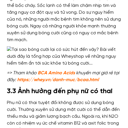
thể bốc cháy. Sốc lạnh có thể làm chậm nhịp tim và
tăng nguy cơ đột quỵ và tử vong. Do sự nguy hiểm
của nó, những người mắc bệnh tim không nên sử dụng
bóng cười. Ngay cả những người khỏe mạnh thường
xuyên sử dụng bóng cười cũng có nguy cơ mắc bệnh
tim mạch.
=> Tham khảo
BCA Amino Acids
khuyến mại giá rẻ tại
đây:
https://whey.vn/danh-muc/bcaa.html
3.3 Ảnh hưởng đến phụ nữ có thai
Phụ nữ có thai tuyệt đối không được sử dụng bóng
cười.
Thường xuyên sử dụng mặt cười có thể dẫn đến
thiếu máu và giảm lượng bạch cầu. Ngoài ra, khí N2O
còn có nhiệm vụ ức chế vitamin B12 và axit folic trong