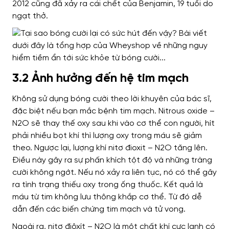
2012 cũng đã xảy ra cái chết của Benjamin, 19 tuổi do
ngạt thở.
3.2 Ảnh hưởng đến hệ tim mạch
Không sử dụng bóng cười theo lời khuyên của bác sĩ,
đặc biệt nếu bạn mắc bệnh tim mạch. Nitrous oxide –
N2O sẽ thay thế oxy sau khi vào cơ thể con người, hít
phải nhiều bọt khí thì lượng oxy trong máu sẽ giảm
theo. Ngược lại, lượng khí nitơ đioxit – N2O tăng lên.
Điều này gây ra sự phấn khích tột độ và những tràng
cười không ngớt. Nếu nó xảy ra liên tục, nó có thể gây
ra tình trạng thiếu oxy trong ống thuốc. Kết quả là
máu từ tim không lưu thông khắp cơ thể. Từ đó dễ
dẫn đến các biến chứng tim mạch và tử vong.
Ngoài ra, nitơ điôxít – N2O là một chất khí cực lạnh có