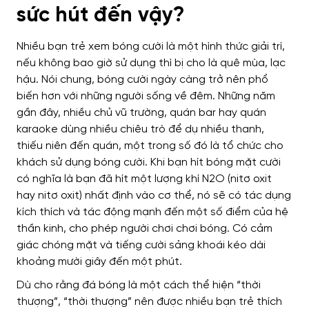
sức hút đến vậy?
Nhiều bạn trẻ xem bóng cười là một hình thức giải trí,
nếu không bao giờ sử dụng thì bị cho là quê mùa, lạc
hậu. Nói chung, bóng cười ngày càng trở nên phổ
biến hơn với những người sống về đêm. Những năm
gần đây, nhiều chủ vũ trường, quán bar hay quán
karaoke dùng nhiều chiêu trò để dụ nhiều thanh,
thiếu niên đến quán, một trong số đó là tổ chức cho
khách sử dụng bóng cười. Khi bạn hít bóng mặt cười
có nghĩa là bạn đã hít một lượng khí N2O (nitơ oxit
hay nitơ oxit) nhất định vào cơ thể, nó sẽ có tác dụng
kích thích và tác động mạnh đến một số điểm của hệ
thần kinh, cho phép người chơi chơi bóng. Có cảm
giác chóng mặt và tiếng cười sảng khoái kéo dài
khoảng mười giây đến một phút.
Dù cho rằng đá bóng là một cách thể hiện “thời
thượng”, “thời thượng” nên được nhiều bạn trẻ thích