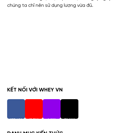
chúng ta chỉ nên sử dụng lượng vừa đủ.
KẾT NỐI VỚI WHEY VN
255,402
15,720
2,938
73,000
Người Theo Dõi
Người Theo Dõi
Người Theo Dõi
Người Theo Dõi