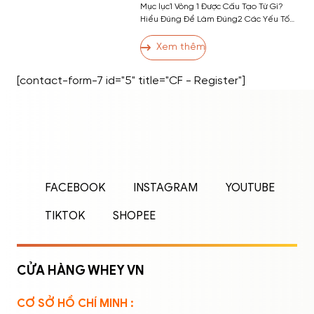
Mục lục1 Vòng 1 Được Cấu Tạo Từ Gì?
Hiểu Đúng Để Làm Đúng2 Các Yếu Tố
Ảnh Hưởng Đến Kích Thước Vòng 13 13
Cách Tăng Vòng 1 Hiệu Quả3.1 Nhóm 1:
Xem thêm
Bài Tập Phát Triển Cơ Ngực3.2 Nhóm 2:
Dinh Dưỡng Hỗ Trợ Tăng Vòng 13.3
[contact-form-7 id="5" title="CF - Register"]
Nhóm 3: Thói Quen và Kỹ Thuật […]
ĐĂNG NHẬP
ĐĂNG KÝ
Nhập tên đăng nhập/email và mật khẩu để
FACEBOOK
INSTAGRAM
YOUTUBE
đăng nhập.
TIKTOK
SHOPEE
CỬA HÀNG WHEY VN
CƠ SỞ HỒ CHÍ MINH :
Ghi nhớ mật khẩu
Quên mật khẩu?