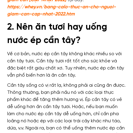
https://whey.vn/bang-calo-thuc-an-cho-nguoi-
giam-can-cap-nhat-2022.htm
2. Nên ăn tươi hay uống
nước ép cần tây?
Về cơ bản, nước ép cần tây không khác nhiều so với
cần tây tươi. Cần tây tươi rất tốt cho sức khỏe và
đặc biệt rất giàu chất xơ. Tuy nhiên, nước ép cần tây
vẫn phổ biến hơn là ăn cần tây.
Cần tây sống có vị rất lạ, không phải ai cũng ăn được.
Thông thường, bạn phải nấu nó với các loại thực
phẩm khác để tăng thêm hương vị. Ép cần tây có vẻ
dễ uống hơn ăn cần tây tươi. Hoặc, nếu bạn muốn
làm cho nước ép cần tây dễ uống hơn, chỉ cần pha
loãng nó hoặc ép với các loại trái cây khác như táo,
dứa, v.v. Ngoài ra, bạn có thể uống thêm nước ép cần