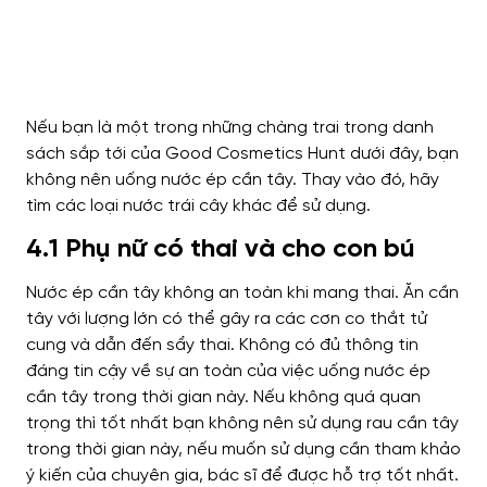
Nếu bạn là một trong những chàng trai trong danh
sách sắp tới của Good Cosmetics Hunt dưới đây, bạn
không nên uống nước ép cần tây. Thay vào đó, hãy
tìm các loại nước trái cây khác để sử dụng.
4.1 Phụ nữ có thai và cho con bú
Nước ép cần tây không an toàn khi mang thai. Ăn cần
tây với lượng lớn có thể gây ra các cơn co thắt tử
cung và dẫn đến sẩy thai. Không có đủ thông tin
đáng tin cậy về sự an toàn của việc uống nước ép
cần tây trong thời gian này. Nếu không quá quan
trọng thì tốt nhất bạn không nên sử dụng rau cần tây
trong thời gian này, nếu muốn sử dụng cần tham khảo
ý kiến ​​của chuyên gia, bác sĩ để được hỗ trợ tốt nhất.