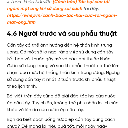
» Tham khảo bài viết:
[Cảnh báo] Tác hại của tỏi
ngâm mật ong khi sử dung sai cách
tại đây:
https://whey.vn/canh-bao-tac-hai-cua-toi-ngam-
mat-ong.htm
4.6 Người trước và sau phẫu thuật
Cần tây có thể ảnh hưởng đến hệ thần kinh trung
ương. Có một số lo ngại rằng việc sử dụng cần tây
kết hợp với thuốc gây mê và các loại thuốc khác
được sử dụng trong và sau khi phẫu thuật có thể làm
chậm quá mức hệ thống thần kinh trung ương. Ngừng
sử dụng cần tây ít nhất 2 tuần trước khi phẫu thuật
theo lịch trình.
Bài viết trên đây cũng đã giải đáp tác hại của nước
ép cần tây. Tuy nhiên, không thể phủ nhận lợi ích sức
khỏe và làn da của nước ép cần tây.
Bạn đã biết cách uống nước ép cần tây đúng cách
chưa? Để mang lại hiệu quả tốt, mỗi ngày ngày