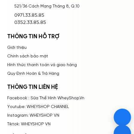
521/36 Cách Mạng Tháng 8, Q.10
ĐĂNG NHẬP
0971.33.85.85
0352.33.85.85
THÔNG TIN HỖ TRỢ
Giới thiệu
Chính sách bảo mật
Hình thức thanh toán và giao hàng
Quy Định Hoàn & Trả Hàng
THÔNG TIN LIÊN HỆ
Facebook : Sữa Thể Hình WheyShop.Vn
Youtube: WHEYSHOP CHANNEL
Instagram: WHEYSHOP VN
Tiktok: WHEYSHOP VN