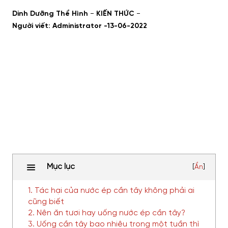
-
-
Dinh Dưỡng Thể Hình
KIẾN THỨC
Người viết: Administrator -
13-06-2022
Mục lục
[
Ẩn
]
1. Tác hại của nước ép cần tây không phải ai
cũng biết
2. Nên ăn tươi hay uống nước ép cần tây?
3. Uống cần tây bao nhiêu trong một tuần thì