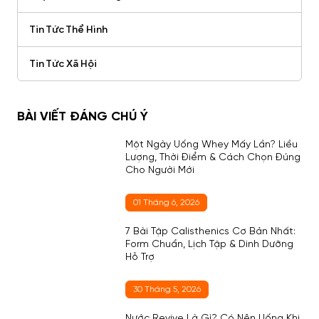
Tin Tức Thể Hình
Tin Tức Xã Hội
BÀI VIẾT ĐÁNG CHÚ Ý
Một Ngày Uống Whey Mấy Lần? Liều
Lượng, Thời Điểm & Cách Chọn Đúng
Cho Người Mới
01 Tháng 6, 2026
7 Bài Tập Calisthenics Cơ Bản Nhất:
Form Chuẩn, Lịch Tập & Dinh Dưỡng
Hỗ Trợ
30 Tháng 5, 2026
Nước Revive Là Gì? Có Nên Uống Khi