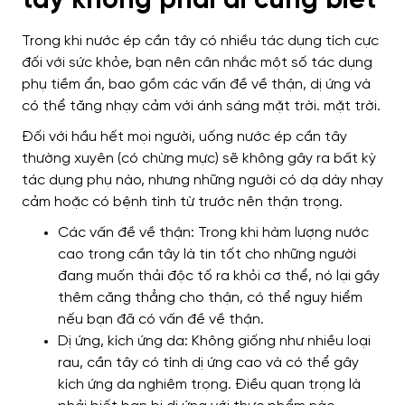
tây không phải ai cũng biết
Trong khi nước ép cần tây có nhiều tác dụng tích cực
đối với sức khỏe, bạn nên cân nhắc một số tác dụng
phụ tiềm ẩn, bao gồm các vấn đề về thận, dị ứng và
có thể tăng nhạy cảm với ánh sáng mặt trời. mặt trời.
Đối với hầu hết mọi người, uống nước ép cần tây
thường xuyên (có chừng mực) sẽ không gây ra bất kỳ
tác dụng phụ nào, nhưng những người có dạ dày nhạy
cảm hoặc có bệnh tình từ trước nên thận trọng.
Các vấn đề về thận: Trong khi hàm lượng nước
cao trong cần tây là tin tốt cho những người
đang muốn thải độc tố ra khỏi cơ thể, nó lại gây
thêm căng thẳng cho thận, có thể nguy hiểm
nếu bạn đã có vấn đề về thận.
Dị ứng, kích ứng da: Không giống như nhiều loại
rau, cần tây có tính dị ứng cao và có thể gây
kích ứng da nghiêm trọng. Điều quan trọng là