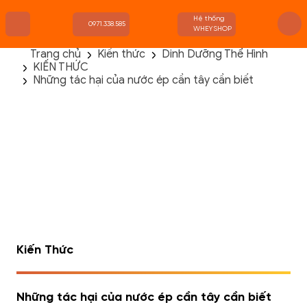
Hệ thống
0971.338.585
WHEYSHOP
Trang chủ
Kiến thức
Dinh Dưỡng Thể Hình
KIẾN THỨC
TRANG CHỦ
Những tác hại của nước ép cần tây cần biết
FLASH SALE
THANH LÝ
DANH MỤC SẢN PHẨM
THƯƠNG HIỆU
KIẾN THỨC TẬP LUYỆN
HỆ THỐNG CỬA HÀNG
Kiến Thức
Những tác hại của nước ép cần tây cần biết