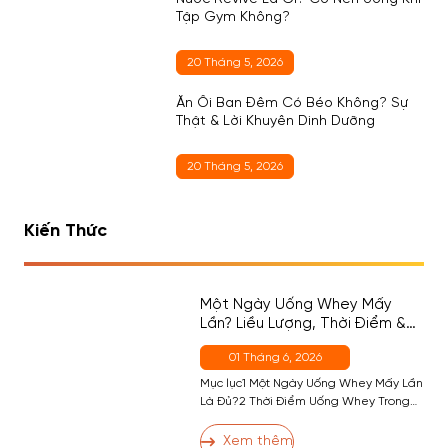
Tập Gym Không?
20 Tháng 5, 2026
Ăn Ổi Ban Đêm Có Béo Không? Sự
Thật & Lời Khuyên Dinh Dưỡng
20 Tháng 5, 2026
Kiến Thức
Một Ngày Uống Whey Mấy
Lần? Liều Lượng, Thời Điểm &
Cách Chọn Đúng Cho Người
01 Tháng 6, 2026
Mới
Mục lục1 Một Ngày Uống Whey Mấy Lần
Là Đủ?2 Thời Điểm Uống Whey Trong
Ngày — Đâu Là Quan Trọng Nhất?2.1
Thời Điểm 1 (Quan Trọng Nhất) — Sau
Xem thêm