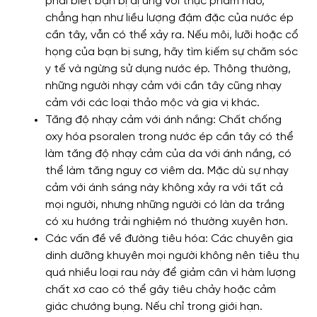
phải biết bạn bị dị ứng với thực phẩm nào,
chẳng hạn như liều lượng đậm đặc của nước ép
cần tây, vẫn có thể xảy ra. Nếu môi, lưỡi hoặc cổ
họng của bạn bị sưng, hãy tìm kiếm sự chăm sóc
y tế và ngừng sử dụng nước ép. Thông thường,
những người nhạy cảm với cần tây cũng nhạy
cảm với các loại thảo mộc và gia vị khác.
Tăng độ nhạy cảm với ánh nắng: Chất chống
oxy hóa psoralen trong nước ép cần tây có thể
làm tăng độ nhạy cảm của da với ánh nắng, có
thể làm tăng nguy cơ viêm da. Mặc dù sự nhạy
cảm với ánh sáng này không xảy ra với tất cả
mọi người, nhưng những người có làn da trắng
có xu hướng trải nghiệm nó thường xuyên hơn.
Các vấn đề về đường tiêu hóa: Các chuyên gia
dinh dưỡng khuyên mọi người không nên tiêu thụ
quá nhiều loại rau này để giảm cân vì hàm lượng
chất xơ cao có thể gây tiêu chảy hoặc cảm
giác chướng bụng. Nếu chỉ trong giới hạn.