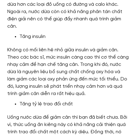
dừa hơn các loại đồ uống có đường và calo khác.
Ngoài ra, nước dừa còn có khả năng phân tán chất
điện giải nên có thể giúp đẩy nhanh quá trình giảm
cân.
Tăng insulin
Không có mối liên hệ nhỏ giữa insulin và giảm cân.
Theo các bác sĩ, mức insulin càng cao thì cơ thể càng
nhạy cảm để hạn chế tăng cân. Trong khi đó, nước
dừa là nguyên liệu bổ sung chất chống oxy hóa và
làm giảm các loại oxy phản ứng đến mức tối thiểu. Do
đó, lượng insulin sẽ phát triển nhạy cảm hơn và quá
trình giảm cân diễn ra rất hiệu quả.
Tăng tỷ lệ trao đổi chất
Uống nước dừa để giảm cân thì bạn đã biết chưa. Bởi
vì, thức uống ăn kiêng này có khả năng cải thiện quá
trình trao đổi chất một cách kỳ diệu. Đồng thời, nó