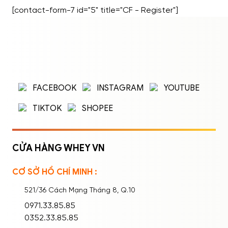
Dinh Dưỡng Hỗ Trợ Tăng Vòng 13.3
[contact-form-7 id="5" title="CF - Register"]
Nhóm 3: Thói Quen và Kỹ Thuật […]
ĐĂNG NHẬP
ĐĂNG KÝ
Nhập tên đăng nhập/email và mật khẩu để
FACEBOOK
INSTAGRAM
YOUTUBE
đăng nhập.
TIKTOK
SHOPEE
CỬA HÀNG WHEY VN
CƠ SỞ HỒ CHÍ MINH :
Ghi nhớ mật khẩu
Quên mật khẩu?
521/36 Cách Mạng Tháng 8, Q.10
ĐĂNG NHẬP
0971.33.85.85
0352.33.85.85