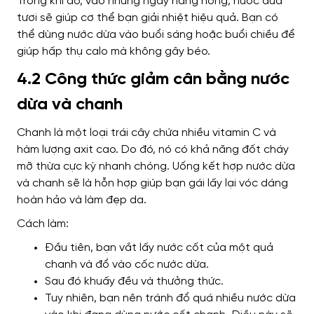
Trong khi đó, vào những ngày nắng nóng, nước dừa
tươi sẽ giúp cơ thể bạn giải nhiệt hiệu quả. Bạn có
thể dùng nước dừa vào buổi sáng hoặc buổi chiều để
giúp hấp thụ calo mà không gây béo.
4.2 Công thức giảm cân bằng nước
dừa và chanh
Chanh là một loại trái cây chứa nhiều vitamin C và
hàm lượng axit cao. Do đó, nó có khả năng đốt cháy
mỡ thừa cực kỳ nhanh chóng. Uống kết hợp nước dừa
và chanh sẽ là hỗn hợp giúp bạn gái lấy lại vóc dáng
hoàn hảo và làm đẹp da.
Cách làm:
Đầu tiên, bạn vắt lấy nước cốt của một quả
chanh và đổ vào cốc nước dừa.
Sau đó khuấy đều và thưởng thức.
Tuy nhiên, bạn nên tránh đổ quá nhiều nước dừa