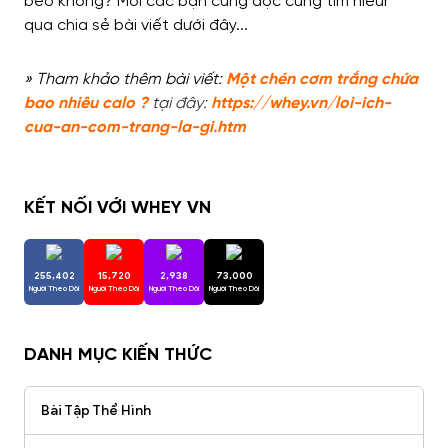
» Tham khảo thêm bài viết:
Một chén cơm trắng chứa
bao nhiêu calo ?
tại đây:
https://whey.vn/loi-ich-
cua-an-com-trang-la-gi.htm
KẾT NỐI VỚI WHEY VN
255,402
15,720
2,938
73,000
Người Theo Dõi
Người Theo Dõi
Người Theo Dõi
Người Theo Dõi
DANH MỤC KIẾN THỨC
Bài Tập Thể Hình