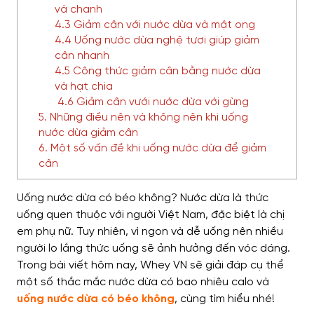
và chanh
4.3 Giảm cân với nước dừa và mật ong
4.4 Uống nước dừa nghệ tươi giúp giảm
cân nhanh
4.5 Công thức giảm cân bằng nước dừa
và hạt chia
4.6 Giảm cân vưới nước dừa với gừng
5. Những điều nên và không nên khi uống
nước dừa giảm cân
6. Một số vấn đề khi uống nước dừa để giảm
cân
Uống nước dừa có béo không? Nước dừa là thức
uống quen thuộc với người Việt Nam, đặc biệt là chị
em phụ nữ. Tuy nhiên, vì ngon và dễ uống nên nhiều
người lo lắng thức uống sẽ ảnh hưởng đến vóc dáng.
Trong bài viết hôm nay, Whey VN sẽ giải đáp cụ thể
một số thắc mắc nước dừa có bao nhiêu calo và
uống nước dừa có béo không
, cùng tìm hiểu nhé!