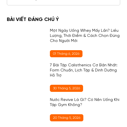
BÀI VIẾT ĐÁNG CHÚ Ý
Một Ngày Uống Whey Mấy Lần? Liều
Lượng, Thời Điểm & Cách Chọn Đúng
Cho Người Mới
01 Tháng 6, 2026
7 Bài Tập Calisthenics Cơ Bản Nhất:
Form Chuẩn, Lịch Tập & Dinh Dưỡng
Hỗ Trợ
30 Tháng 5, 2026
Nước Revive Là Gì? Có Nên Uống Khi
Tập Gym Không?
20 Tháng 5, 2026