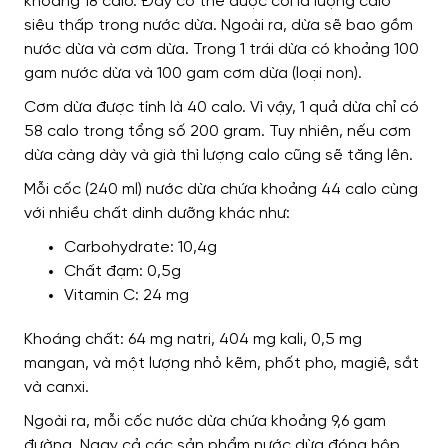
khoảng 18 calo. Đây có thể được coi là lượng calo
siêu thấp trong nước dừa. Ngoài ra, dừa sẽ bao gồm
nước dừa và cơm dừa. Trong 1 trái dừa có khoảng 100
gam nước dừa và 100 gam cơm dừa (loại non).
Cơm dừa được tính là 40 calo. Vì vậy, 1 quả dừa chỉ có
58 calo trong tổng số 200 gram. Tuy nhiên, nếu cơm
dừa càng dày và già thì lượng calo cũng sẽ tăng lên.
Mỗi cốc (240 ml) nước dừa chứa khoảng 44 calo cùng
với nhiều chất dinh dưỡng khác như:
Carbohydrate: 10,4g
Chất đạm: 0,5g
Vitamin C: 24 mg
Khoáng chất: 64 mg natri, 404 mg kali, 0,5 mg
mangan, và một lượng nhỏ kẽm, phốt pho, magiê, sắt
và canxi.
Ngoài ra, mỗi cốc nước dừa chứa khoảng 9,6 gam
đường. Ngay cả các sản phẩm nước dừa đóng hộp