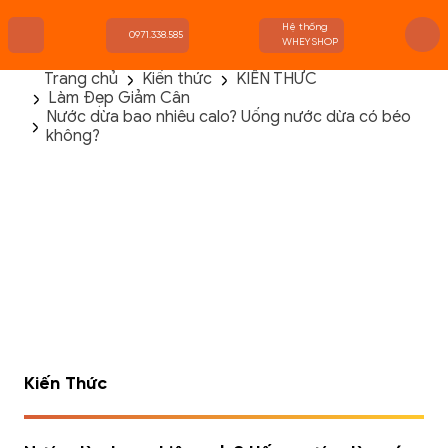
Hệ thống
0971.338.585
WHEYSHOP
Trang chủ
Kiến thức
KIẾN THỨC
Làm Đẹp Giảm Cân
TRANG CHỦ
Nước dừa bao nhiêu calo? Uống nước dừa có béo
FLASH SALE
không?
THANH LÝ
DANH MỤC SẢN PHẨM
THƯƠNG HIỆU
KIẾN THỨC TẬP LUYỆN
HỆ THỐNG CỬA HÀNG
Kiến Thức