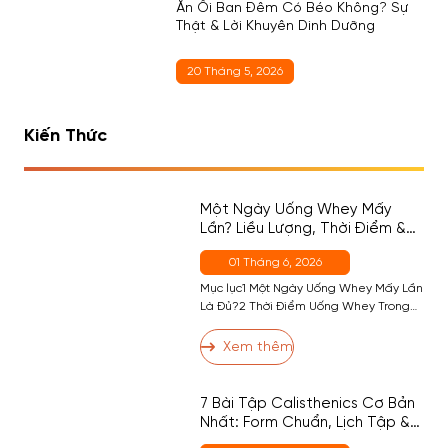
Ăn Ổi Ban Đêm Có Béo Không? Sự
Thật & Lời Khuyên Dinh Dưỡng
20 Tháng 5, 2026
Kiến Thức
Một Ngày Uống Whey Mấy
Lần? Liều Lượng, Thời Điểm &
Cách Chọn Đúng Cho Người
01 Tháng 6, 2026
Mới
Mục lục1 Một Ngày Uống Whey Mấy Lần
Là Đủ?2 Thời Điểm Uống Whey Trong
Ngày — Đâu Là Quan Trọng Nhất?2.1
Thời Điểm 1 (Quan Trọng Nhất) — Sau
Xem thêm
Tập2.2 Thời Điểm 2 — Buổi Sáng (Nếu
Cần)2.3 Thời Điểm 3 — Trước Ngủ
(Casein, Không Phải Whey)2.4 Thời
7 Bài Tập Calisthenics Cơ Bản
Điểm 4 — Giữa Các […]
Nhất: Form Chuẩn, Lịch Tập &
Dinh Dưỡng Hỗ Trợ