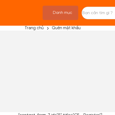
Danh mục
Trang chủ
Quên mật khẩu
TRANG CHỦ
FLASH SALE
THANH LÝ
DANH MỤC SẢN PHẨM
THƯƠNG HIỆU
KIẾN THỨC TẬP LUYỆN
HỆ THỐNG CỬA HÀNG
Tên đăng nhập hoặc email
ĐẶT LẠI MẬT KHẨU