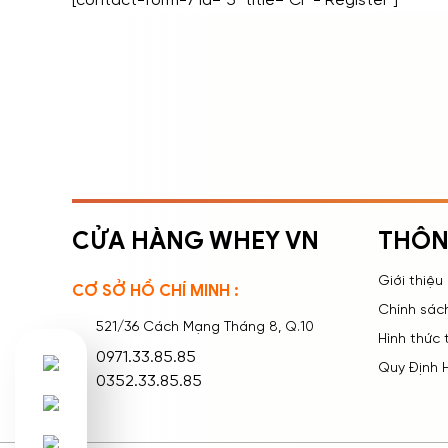
[contact-form-7 id="5" title="CF - Register"]
ĐĂNG NHẬP
ĐĂNG KÝ
Nhập tên đăng nhập/email và mật khẩu để đăng
nhập.
CỬA HÀNG WHEY VN
THÔN
Giới thiệu
CƠ SỞ HỒ CHÍ MINH :
Chính sác
521/36 Cách Mạng Tháng 8, Q.10
Hình thức
Ghi nhớ mật khẩu
Quên mật khẩu?
0971.33.85.85
Quy Định 
0352.33.85.85
ĐĂNG NHẬP