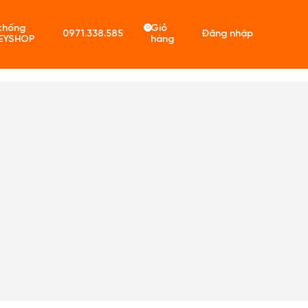
thống
Giỏ
0
0971.338.585
Đăng nhập
EYSHOP
hàng
ó sản phẩm trong giỏ hàng.