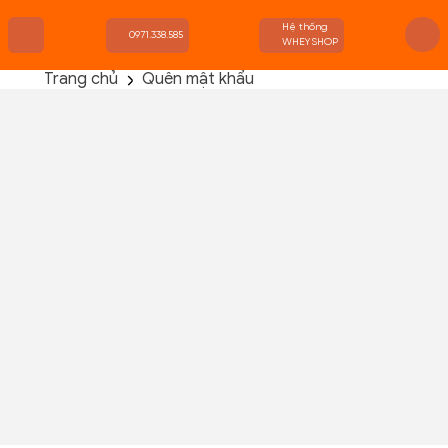
Hệ thống
0971.338.585
WHEYSHOP
Trang chủ
Quên mật khẩu
TRANG CHỦ
FLASH SALE
THANH LÝ
DANH MỤC SẢN PHẨM
THƯƠNG HIỆU
KIẾN THỨC TẬP LUYỆN
HỆ THỐNG CỬA HÀNG
Tên đăng nhập hoặc email
ĐẶT LẠI MẬT KHẨU