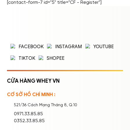
[contact-form-7 id="5" title="CF - Register"]
ĐĂNG NHẬP
ĐĂNG KÝ
Nhập tên đăng nhập/email và mật khẩu để
FACEBOOK
INSTAGRAM
YOUTUBE
đăng nhập.
TIKTOK
SHOPEE
CỬA HÀNG WHEY VN
CƠ SỞ HỒ CHÍ MINH :
Ghi nhớ mật khẩu
Quên mật khẩu?
521/36 Cách Mạng Tháng 8, Q.10
ĐĂNG NHẬP
0971.33.85.85
0352.33.85.85