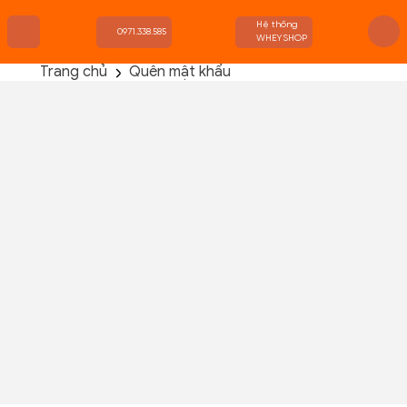
Hệ thống
0971.338.585
WHEYSHOP
Trang chủ
Quên mật khẩu
TRANG CHỦ
FLASH SALE
THANH LÝ
DANH MỤC SẢN PHẨM
THƯƠNG HIỆU
KIẾN THỨC TẬP LUYỆN
HỆ THỐNG CỬA HÀNG
Tên đăng nhập hoặc email
ĐẶT LẠI MẬT KHẨU