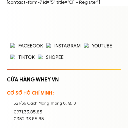
[contact-form-7 id="5" title="CF - Register"]
ĐĂNG NHẬP
ĐĂNG KÝ
Nhập tên đăng nhập/email và mật khẩu để
FACEBOOK
INSTAGRAM
YOUTUBE
đăng nhập.
TIKTOK
SHOPEE
CỬA HÀNG WHEY VN
CƠ SỞ HỒ CHÍ MINH :
Ghi nhớ mật khẩu
Quên mật khẩu?
521/36 Cách Mạng Tháng 8, Q.10
ĐĂNG NHẬP
0971.33.85.85
0352.33.85.85