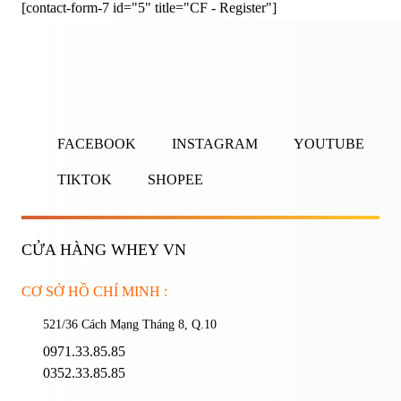
[contact-form-7 id="5" title="CF - Register"]
ĐĂNG NHẬP
ĐĂNG KÝ
Nhập tên đăng nhập/email và mật khẩu để đăng nhập.
FACEBOOK
INSTAGRAM
YOUTUBE
TIKTOK
SHOPEE
CỬA HÀNG WHEY VN
Ghi nhớ mật khẩu
Quên mật khẩu?
CƠ SỞ HỒ CHÍ MINH :
521/36 Cách Mạng Tháng 8, Q.10
ĐĂNG NHẬP
0971.33.85.85
0352.33.85.85