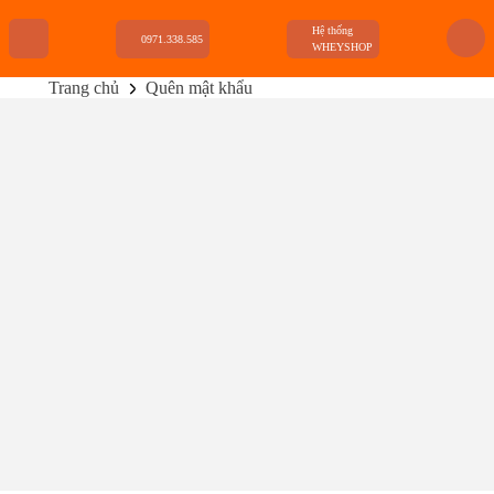
Hệ thống
0971.338.585
WHEYSHOP
Trang chủ
Quên mật khẩu
TRANG CHỦ
FLASH SALE
THANH LÝ
DANH MỤC SẢN PHẨM
THƯƠNG HIỆU
KIẾN THỨC TẬP LUYỆN
HỆ THỐNG CỬA HÀNG
Tên đăng nhập hoặc email
ĐẶT LẠI MẬT KHẨU