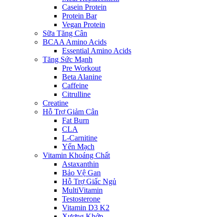
Casein Protein
Protein Bar
Vegan Protein
Sữa Tăng Cân
BCAA Amino Acids
Essential Amino Acids
Tăng Sức Mạnh
Pre Workout
Beta Alanine
Caffeine
Citrulline
Creatine
Hỗ Trợ Giảm Cân
Fat Burn
CLA
L-Carnitine
Yến Mạch
Vitamin Khoáng Chất
Astaxanthin
Bảo Vệ Gan
Hỗ Trợ Giấc Ngủ
MultiVitamin
Testosterone
Vitamin D3 K2
Xương Khớp