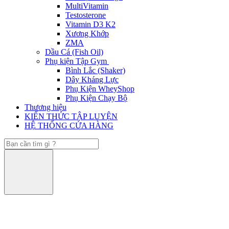
MultiVitamin
Testosterone
Vitamin D3 K2
Xương Khớp
ZMA
Dầu Cá (Fish Oil)
Phụ kiện Tập Gym
Bình Lắc (Shaker)
Dây Kháng Lực
Phụ Kiện WheyShop
Phụ Kiện Chạy Bộ
Thương hiệu
KIẾN THỨC TẬP LUYỆN
HỆ THỐNG CỬA HÀNG