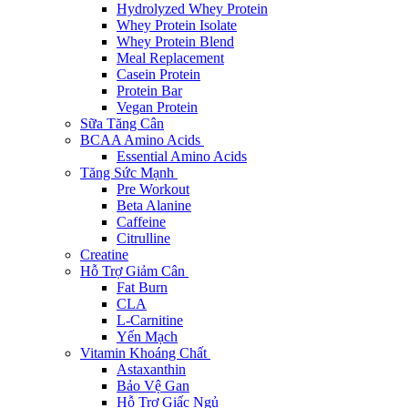
Hydrolyzed Whey Protein
Whey Protein Isolate
Whey Protein Blend
Meal Replacement
Casein Protein
Protein Bar
Vegan Protein
Sữa Tăng Cân
BCAA Amino Acids
Essential Amino Acids
Tăng Sức Mạnh
Pre Workout
Beta Alanine
Caffeine
Citrulline
Creatine
Hỗ Trợ Giảm Cân
Fat Burn
CLA
L-Carnitine
Yến Mạch
Vitamin Khoáng Chất
Astaxanthin
Bảo Vệ Gan
Hỗ Trợ Giấc Ngủ