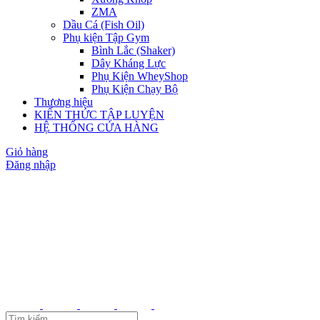
ZMA
Dầu Cá (Fish Oil)
Phụ kiện Tập Gym
Bình Lắc (Shaker)
Dây Kháng Lực
Phụ Kiện WheyShop
Phụ Kiện Chạy Bộ
Thương hiệu
KIẾN THỨC TẬP LUYỆN
HỆ THỐNG CỬA HÀNG
Giỏ hàng
Đăng nhập