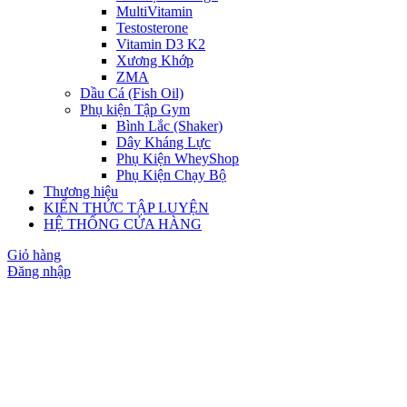
MultiVitamin
Testosterone
Vitamin D3 K2
Xương Khớp
ZMA
Dầu Cá (Fish Oil)
Phụ kiện Tập Gym
Bình Lắc (Shaker)
Dây Kháng Lực
Phụ Kiện WheyShop
Phụ Kiện Chạy Bộ
Thương hiệu
KIẾN THỨC TẬP LUYỆN
HỆ THỐNG CỬA HÀNG
Giỏ hàng
Đăng nhập