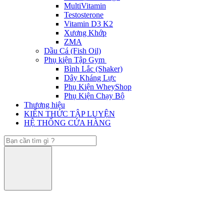
MultiVitamin
Testosterone
Vitamin D3 K2
Xương Khớp
ZMA
Dầu Cá (Fish Oil)
Phụ kiện Tập Gym
Bình Lắc (Shaker)
Dây Kháng Lực
Phụ Kiện WheyShop
Phụ Kiện Chạy Bộ
Thương hiệu
KIẾN THỨC TẬP LUYỆN
HỆ THỐNG CỬA HÀNG