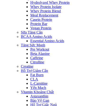
Hydrolyzed Whey Protein
Whey Protein Isolate
Whey Protein Blend
Meal Replacement
Casein Protein
Protein Bar
Vegan Protein
Sữa Tăng Cân
BCAA Amino Acids
Essential Amino Acids
Tăng Sức Mạnh
Pre Workout
Beta Alanine
Caffeine
Citrulline
Creatine
Hỗ Trợ Giảm Cân
Fat Burn
CLA
L-Carnitine
Yến Mạch
Vitamin Khoáng Chất
Astaxanthin
Bảo Vệ Gan
Hỗ Trợ Giấc Ngủ