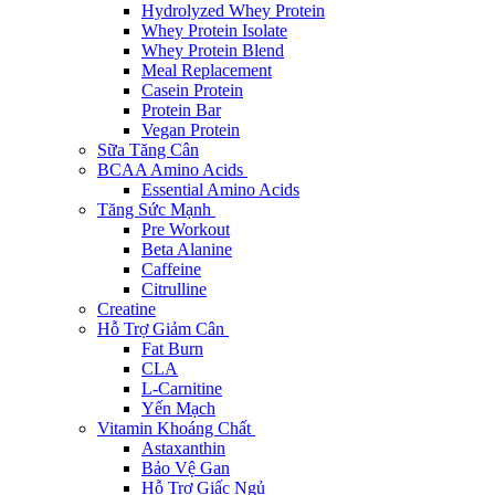
Hydrolyzed Whey Protein
Whey Protein Isolate
Whey Protein Blend
Meal Replacement
Casein Protein
Protein Bar
Vegan Protein
Sữa Tăng Cân
BCAA Amino Acids
Essential Amino Acids
Tăng Sức Mạnh
Pre Workout
Beta Alanine
Caffeine
Citrulline
Creatine
Hỗ Trợ Giảm Cân
Fat Burn
CLA
L-Carnitine
Yến Mạch
Vitamin Khoáng Chất
Astaxanthin
Bảo Vệ Gan
Hỗ Trợ Giấc Ngủ