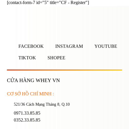
[contact-form-7 id="5" title="CF - Register"]
ĐĂNG NHẬP
ĐĂNG KÝ
Nhập tên đăng nhập/email và mật khẩu để đăng nhập.
FACEBOOK
INSTAGRAM
YOUTUBE
TIKTOK
SHOPEE
CỬA HÀNG WHEY VN
Ghi nhớ mật khẩu
Quên mật khẩu?
CƠ SỞ HỒ CHÍ MINH :
521/36 Cách Mạng Tháng 8, Q.10
ĐĂNG NHẬP
0971.33.85.85
0352.33.85.85