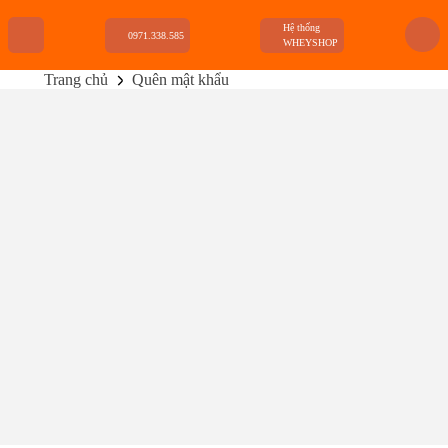
Hệ thống
0971.338.585
WHEYSHOP
Trang chủ
Quên mật khẩu
TRANG CHỦ
FLASH SALE
THANH LÝ
DANH MỤC SẢN PHẨM
THƯƠNG HIỆU
KIẾN THỨC TẬP LUYỆN
HỆ THỐNG CỬA HÀNG
Tên đăng nhập hoặc email
ĐẶT LẠI MẬT KHẨU