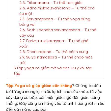
2.3. Trikonasana – Tư thế tam giác
2.4. Adho mukha svanasana – Tư thế chó
úp mặt
2.5. Sarvangasana – Tư thế yoga đứng
bằng vai
2.6. Sethu bandha sarvangasana – Tư thế
cây cầu
2.7. Parivrtta utkatasana – Tư thế ghế
xoắn
2.8. Dhanurasana – Tư thế cánh cung
2.9. Surya namaskara – Tư thế chào mặt
trời
3.Tập yoga có giảm mỡ và các lưu ý khi tập
tập
Tập Yoga có giúp giảm cân không
? Chúng ta đều
biết Yoga mang lại nhiều lợi ích cho sức khỏe, từ việc
xây dựng cơ bắp, cải thiện giấc ngủ đến giảm căng
thẳng. Đây cũng là những yếu tố ảnh hưởng rất nhiều
đến cân nặng của bạn