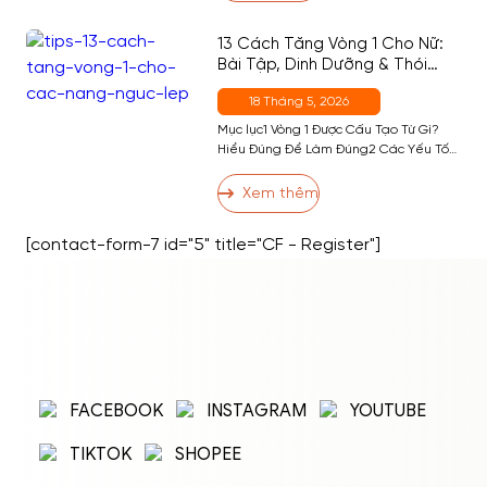
Bao Nhiêu Calo? Bảng Calo Đầy Đủ
Theo Khẩu Phần5 5. Ăn Bánh Bò […]
13 Cách Tăng Vòng 1 Cho Nữ:
Bài Tập, Dinh Dưỡng & Thói
Quen Hiệu Quả Nhất
18 Tháng 5, 2026
Mục lục1 Vòng 1 Được Cấu Tạo Từ Gì?
Hiểu Đúng Để Làm Đúng2 Các Yếu Tố
Ảnh Hưởng Đến Kích Thước Vòng 13 13
Cách Tăng Vòng 1 Hiệu Quả3.1 Nhóm 1:
Xem thêm
Bài Tập Phát Triển Cơ Ngực3.2 Nhóm 2:
Dinh Dưỡng Hỗ Trợ Tăng Vòng 13.3
[contact-form-7 id="5" title="CF - Register"]
Nhóm 3: Thói Quen và Kỹ Thuật […]
ĐĂNG NHẬP
ĐĂNG KÝ
Nhập tên đăng nhập/email và mật khẩu để
FACEBOOK
INSTAGRAM
YOUTUBE
đăng nhập.
TIKTOK
SHOPEE