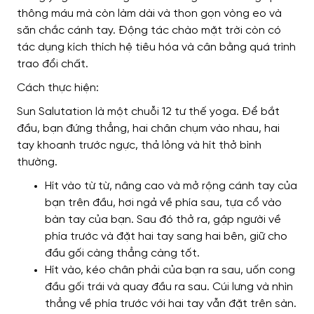
thông máu mà còn làm dài và thon gọn vòng eo và
săn chắc cánh tay. Động tác chào mặt trời còn có
tác dụng kích thích hệ tiêu hóa và cân bằng quá trình
trao đổi chất.
Cách thực hiện:
Sun Salutation là một chuỗi 12 tư thế yoga. Để bắt
đầu, bạn đứng thẳng, hai chân chụm vào nhau, hai
tay khoanh trước ngực, thả lỏng và hít thở bình
thường.
Hít vào từ từ, nâng cao và mở rộng cánh tay của
bạn trên đầu, hơi ngả về phía sau, tựa cổ vào
bàn tay của bạn. Sau đó thở ra, gập người về
phía trước và đặt hai tay sang hai bên, giữ cho
đầu gối càng thẳng càng tốt.
Hít vào, kéo chân phải của bạn ra sau, uốn cong
đầu gối trái và quay đầu ra sau. Cúi lưng và nhìn
thẳng về phía trước với hai tay vẫn đặt trên sàn.