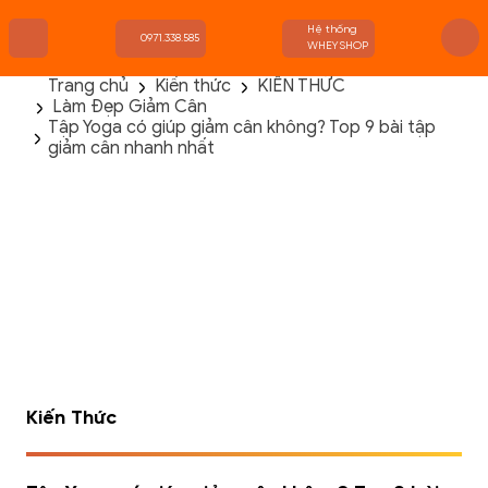
Hệ thống
0971.338.585
WHEYSHOP
Trang chủ
Kiến thức
KIẾN THỨC
Làm Đẹp Giảm Cân
TRANG CHỦ
Tập Yoga có giúp giảm cân không? Top 9 bài tập
FLASH SALE
giảm cân nhanh nhất
THANH LÝ
DANH MỤC SẢN PHẨM
THƯƠNG HIỆU
KIẾN THỨC TẬP LUYỆN
HỆ THỐNG CỬA HÀNG
Kiến Thức