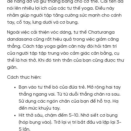
để nâng đỡ và giữ thăng bằng cho cơ thể. Cái tên đã
nói lên nhiều lợi ích của các tư thế yoga. Điều này
nhằm giúp người tập tăng cường sức mạnh cho cánh
tay, cổ tay, lưng dưới và cơ bụng.
Ngoài việc cải thiện vóc dáng, tư thế Chaturanga
dandasana cũng rất hiệu quả trong việc giảm căng
thẳng. Cách tập yoga giảm cân này đòi hỏi tâm trí
của người tập tập trung vào cảm giác cân bằng, cụ
thể là hơi thở. Khi đó tinh thần của bạn cũng được thư
giãn.
Cách thực hiện:
Bạn vào tư thế bò của đứa trẻ. Mở rộng hai tay
thẳng ngang vai. Từ từ duỗi thẳng chân ra sau.
Sử dụng các ngón chân của bạn để hỗ trợ. Hạ
đến mức khuỷu tay.
Hít thở sâu, chậm đếm 5-10. Nhớ siết cơ bụng
(hóp bụng vào). Trở lại vị trí bắt đầu và lặp lại 3-
5 lần.