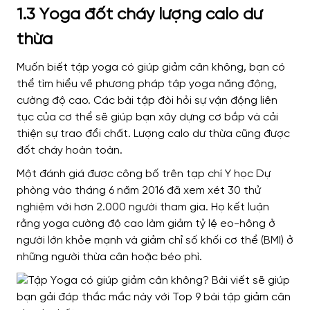
1.3 Yoga đốt cháy lượng calo dư
thừa
Muốn biết tập yoga có giúp giảm cân không, bạn có
thể tìm hiểu về phương pháp tập yoga năng động,
cường độ cao. Các bài tập đòi hỏi sự vận động liên
tục của cơ thể sẽ giúp bạn xây dựng cơ bắp và cải
thiện sự trao đổi chất. Lượng calo dư thừa cũng được
đốt cháy hoàn toàn.
Một đánh giá được công bố trên tạp chí Y học Dự
phòng vào tháng 6 năm 2016 đã xem xét 30 thử
nghiệm với hơn 2.000 người tham gia. Họ kết luận
rằng yoga cường độ cao làm giảm tỷ lệ eo-hông ở
người lớn khỏe mạnh và giảm chỉ số khối cơ thể (BMI) ở
những người thừa cân hoặc béo phì.