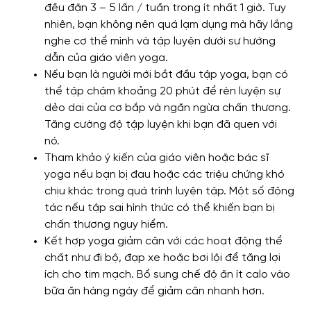
đều đặn 3 – 5 lần / tuần trong ít nhất 1 giờ. Tuy
nhiên, bạn không nên quá lạm dụng mà hãy lắng
nghe cơ thể mình và tập luyện dưới sự hướng
dẫn của giáo viên yoga.
Nếu bạn là người mới bắt đầu tập yoga, bạn có
thể tập chậm khoảng 20 phút để rèn luyện sự
dẻo dai của cơ bắp và ngăn ngừa chấn thương.
Tăng cường độ tập luyện khi bạn đã quen với
nó.
Tham khảo ý kiến ​​của giáo viên hoặc bác sĩ
yoga nếu bạn bị đau hoặc các triệu chứng khó
chịu khác trong quá trình luyện tập. Một số động
tác nếu tập sai hình thức có thể khiến bạn bị
chấn thương nguy hiểm.
Kết hợp yoga giảm cân với các hoạt động thể
chất như đi bộ, đạp xe hoặc bơi lội để tăng lợi
ích cho tim mạch. Bổ sung chế độ ăn ít calo vào
bữa ăn hàng ngày để giảm cân nhanh hơn.