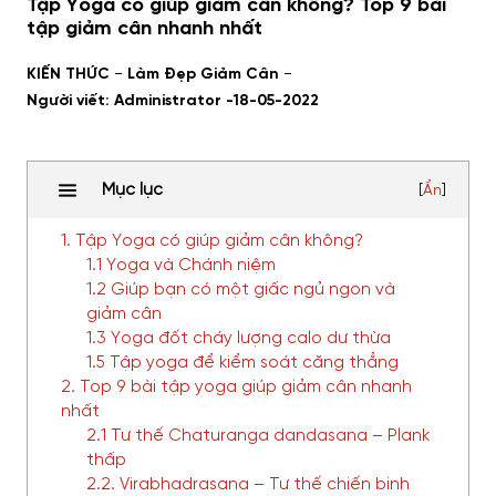
Tập Yoga có giúp giảm cân không? Top 9 bài
tập giảm cân nhanh nhất
-
-
KIẾN THỨC
Làm Đẹp Giảm Cân
Người viết: Administrator -
18-05-2022
Mục lục
[
Ẩn
]
1. Tập Yoga có giúp giảm cân không?
1.1 Yoga và Chánh niệm
1.2 Giúp bạn có một giấc ngủ ngon và
giảm cân
1.3 Yoga đốt cháy lượng calo dư thừa
1.5 Tập yoga để kiểm soát căng thẳng
2. Top 9 bài tập yoga giúp giảm cân nhanh
nhất
2.1 Tư thế Chaturanga dandasana – Plank
thấp
2.2. Virabhadrasana – Tư thế chiến binh