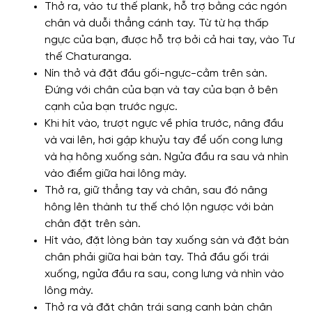
Thở ra, vào tư thế plank, hỗ trợ bằng các ngón
chân và duỗi thẳng cánh tay. Từ từ hạ thấp
ngực của bạn, được hỗ trợ bởi cả hai tay, vào Tư
thế Chaturanga.
Nín thở và đặt đầu gối-ngực-cằm trên sàn.
Đứng với chân của bạn và tay của bạn ở bên
cạnh của bạn trước ngực.
Khi hít vào, trượt ngực về phía trước, nâng đầu
và vai lên, hơi gập khuỷu tay để uốn cong lưng
và hạ hông xuống sàn. Ngửa đầu ra sau và nhìn
vào điểm giữa hai lông mày.
Thở ra, giữ thẳng tay và chân, sau đó nâng
hông lên thành tư thế chó lộn ngược với bàn
chân đặt trên sàn.
Hít vào, đặt lòng bàn tay xuống sàn và đặt bàn
chân phải giữa hai bàn tay. Thả đầu gối trái
xuống, ngửa đầu ra sau, cong lưng và nhìn vào
lông mày.
Thở ra và đặt chân trái sang cạnh bàn chân