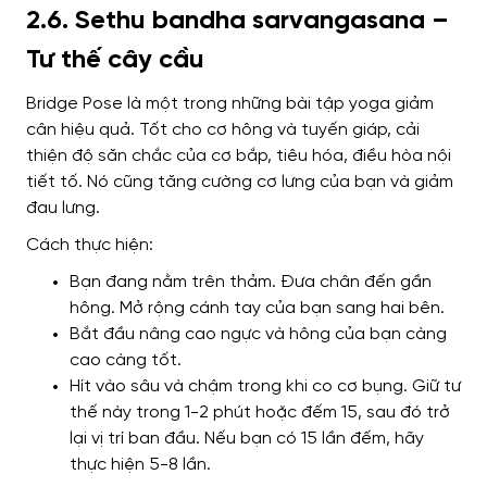
2.6. Sethu bandha sarvangasana –
Tư thế cây cầu
Bridge Pose là một trong những bài tập yoga giảm
cân hiệu quả. Tốt cho cơ hông và tuyến giáp, cải
thiện độ săn chắc của cơ bắp, tiêu hóa, điều hòa nội
tiết tố. Nó cũng tăng cường cơ lưng của bạn và giảm
đau lưng.
Cách thực hiện:
Bạn đang nằm trên thảm. Đưa chân đến gần
hông. Mở rộng cánh tay của bạn sang hai bên.
Bắt đầu nâng cao ngực và hông của bạn càng
cao càng tốt.
Hít vào sâu và chậm trong khi co cơ bụng. Giữ tư
thế này trong 1-2 phút hoặc đếm 15, sau đó trở
lại vị trí ban đầu. Nếu bạn có 15 lần đếm, hãy
thực hiện 5-8 lần.