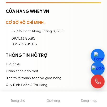
CỬA HÀNG WHEY VN
CƠ SỞ HỒ CHÍ MINH :
Ghi nhớ mật khẩu
Quên mật khẩu?
521/36 Cách Mạng Tháng 8, Q.10
ĐĂNG NHẬP
0971.33.85.85
0352.33.85.85
THÔNG TIN HỖ TRỢ
Giới thiệu
Chính sách bảo mật
Hình thức thanh toán và giao hàng
Quy Định Hoàn & Trả Hàng
THÔNG TIN LIÊN HỆ
Trang chủ
Giỏ hàng
Đăng nhập
Facebook : Sữa Thể Hình WheyShop.Vn