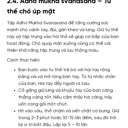
2.4. Adho mukha svanasana – Tư
thế chó úp mặt
Tập Adho Mukha Svanasana để tăng cường sức
mạnh cho cánh tay, đùi, gân kheo và lưng. Giữ tư thế
này và tập trung vào hơi thở sẽ giúp cơ bắp của bạn
hoạt động. Chó quay mặt xuống cũng có thể cải
thiện khả năng tập trung và lưu thông máu.
Cách thực hiện:
Bạn bước vào tư thế trẻ bò với hai tay rộng
bằng vai và mở rộng bàn tay. Từ từ nhấc chân
của bạn. Hai tay đẩy người ra sau.
Cố gắng giữ lưng và khuỷu tay của bạn càng
thẳng càng tốt. Nếu cảm thấy hơi căng, hãy
uốn cong gối một chút.
Hít vào sâu, thở chậm và siết chặt cơ bụng. Giữ
trong 2-3 phút hoặc 10-15 lần đếm, sau đó trở
lại vị trí bắt đầu. Lặp lại 5 – 10 lần.