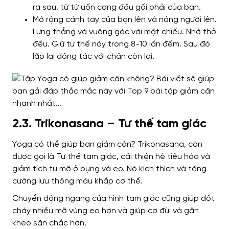
ra sau, từ từ uốn cong đầu gối phải của bạn.
Mở rộng cánh tay của bạn lên và nâng người lên.
Lưng thẳng và vuông góc với mặt chiếu. Nhớ thở
đều. Giữ tư thế này trong 8-10 lần đếm. Sau đó
lặp lại động tác với chân còn lại.
2.3. Trikonasana – Tư thế tam giác
Yoga có thể giúp bạn giảm cân? Trikonasana, còn
được gọi là Tư thế tam giác, cải thiện hệ tiêu hóa và
giảm tích tụ mỡ ở bụng và eo. Nó kích thích và tăng
cường lưu thông máu khắp cơ thể.
Chuyển động ngang của hình tam giác cũng giúp đốt
cháy nhiều mỡ vùng eo hơn và giúp cơ đùi và gân
kheo săn chắc hơn.