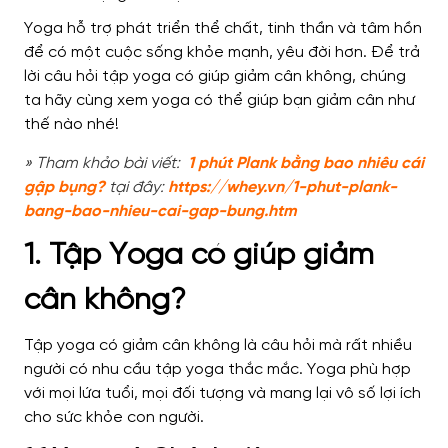
Yoga hỗ trợ phát triển thể chất, tinh thần và tâm hồn
để có một cuộc sống khỏe mạnh, yêu đời hơn. Để trả
lời câu hỏi tập yoga có giúp giảm cân không, chúng
ta hãy cùng xem yoga có thể giúp bạn giảm cân như
thế nào nhé!
» Tham khảo bài viết:
1 phút Plank bằng bao nhiêu cái
gập bụng?
tại đây:
https://whey.vn/1-phut-plank-
bang-bao-nhieu-cai-gap-bung.htm
1. Tập Yoga có giúp giảm
cân không?
Tập yoga có giảm cân không là câu hỏi mà rất nhiều
người có nhu cầu tập yoga thắc mắc. Yoga phù hợp
với mọi lứa tuổi, mọi đối tượng và mang lại vô số lợi ích
cho sức khỏe con người.