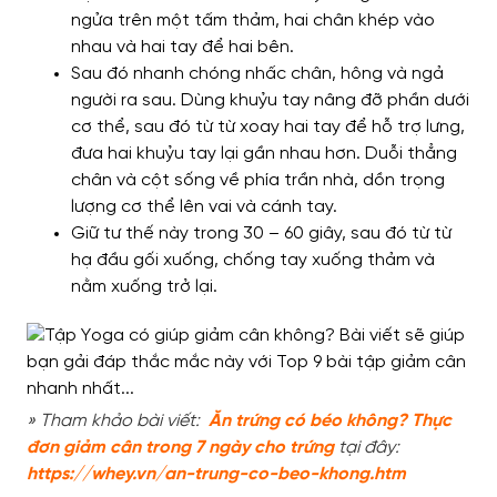
ngửa trên một tấm thảm, hai chân khép vào
nhau và hai tay để hai bên.
Sau đó nhanh chóng nhấc chân, hông và ngả
người ra sau. Dùng khuỷu tay nâng đỡ phần dưới
cơ thể, sau đó từ từ xoay hai tay để hỗ trợ lưng,
đưa hai khuỷu tay lại gần nhau hơn. Duỗi thẳng
chân và cột sống về phía trần nhà, dồn trọng
lượng cơ thể lên vai và cánh tay.
Giữ tư thế này trong 30 – 60 giây, sau đó từ từ
hạ đầu gối xuống, chống tay xuống thảm và
nằm xuống trở lại.
» Tham khảo bài viết:
Ăn trứng có béo không? Thực
đơn giảm cân trong 7 ngày cho trứng
tại đây:
https://whey.vn/an-trung-co-beo-khong.htm