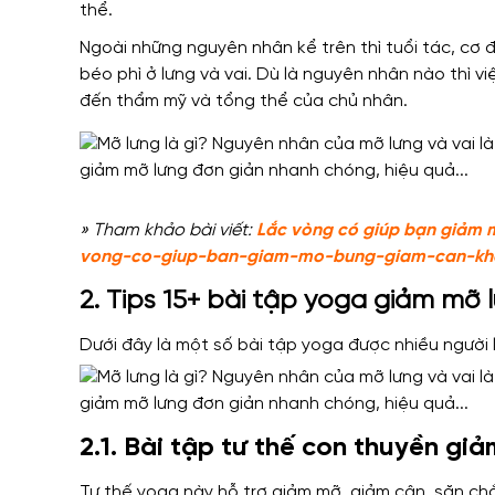
thể.
Ngoài những nguyên nhân kể trên thì tuổi tác, cơ 
béo phì ở lưng và vai.
Dù là nguyên nhân nào thì vi
đến thẩm mỹ và tổng thể của chủ nhân.
» Tham khảo bài viết:
Lắc vòng có giúp bạn giảm 
vong-co-giup-ban-giam-mo-bung-giam-can-kh
2. Tips 15+ bài tập yoga giảm mỡ 
Dưới đây là một số bài tập yoga được nhiều người
2.1. Bài tập tư thế con thuyền gi
Tư thế yoga này hỗ trợ giảm mỡ, giảm cân, săn ch