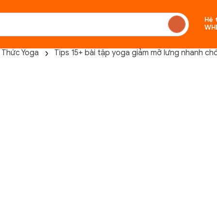
Hệ 
WH
n Thức Yoga
Tips 15+ bài tập yoga giảm mỡ lưng nhanh ch
Chưa c