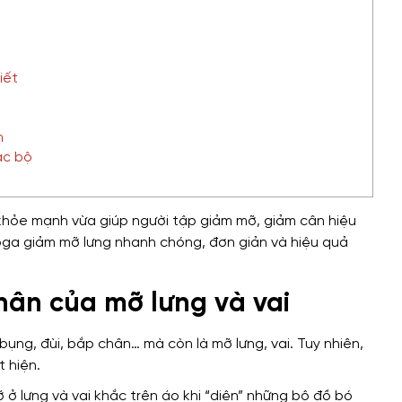
iết
h
ạc bộ
 khỏe mạnh vừa giúp người tập giảm mỡ, giảm cân hiệu
yoga giảm mỡ lưng nhanh chóng, đơn giản và hiệu quả
nhân của mỡ lưng và vai
bụng, đùi, bắp chân… mà còn là mỡ lưng, vai. Tuy nhiên,
t hiện.
ở lưng và vai khắc trên áo khi “diện” những bộ đồ bó