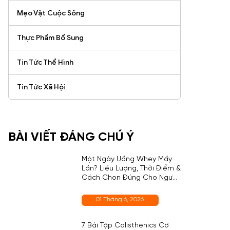
Mẹo Vặt Cuộc Sống
Thực Phẩm Bổ Sung
Tin Tức Thể Hình
Tin Tức Xã Hội
BÀI VIẾT ĐÁNG CHÚ Ý
Một Ngày Uống Whey Mấy
Lần? Liều Lượng, Thời Điểm &
Cách Chọn Đúng Cho Người
Mới
01 Tháng 6, 2026
7 Bài Tập Calisthenics Cơ