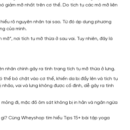
hó giảm mỡ nhất trên cơ thể. Do tích tụ các mô mỡ liên
n hiểu rõ nguyên nhân tại sao. Từ đó áp dụng phương
ạng của mình.
mỡ”, nơi tích tụ mỡ thừa ở sau vai. Tuy nhiên, đây là
nhân chính gây ra tình trạng tích tụ mỡ thừa ở lưng.
ó thể bó chặt vào cơ thể, khiến da bị đẩy lên và tích tụ
 nhão, vai và lưng không được cố định, dễ gây ra tình
ng mỏng đi, mặc đồ ôm sát không bị in hằn và ngăn ngừa