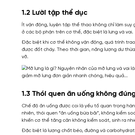
1.2 Lười tập thể dục
Ít vận động, luyện tập thể thao không chỉ làm suy 
ở các bộ phận trên cơ thể, đặc biệt là lưng và vai.
Đặc biệt khi cơ thể không vận động, quá trình trao
được đốt cháy. Theo thời gian, năng lượng dư thừa
vỡ.
1.3 Thói quen ăn uống không đún
Chế độ ăn uống được coi là yếu tố quan trọng hàn
nhiên, thói quen “ăn uống bừa bãi”, không kiểm s
khiến cơ thể tăng cân không kiểm soát, sinh ra nhi
Đặc biệt là lượng chất béo, đường và carbohydra