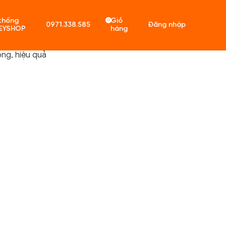
thống
Giỏ
0
0971.338.585
Đăng nhập
EYSHOP
hàng
óng, hiệu quả
ó sản phẩm trong giỏ hàng.