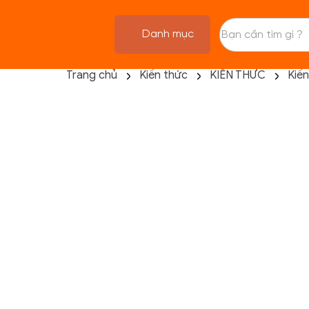
Danh mục
Trang chủ
Kiến thức
KIẾN THỨC
Kiế
TRANG CHỦ
FLASH SALE
THANH LÝ
DANH MỤC SẢN PHẨM
THƯƠNG HIỆU
KIẾN THỨC TẬP LUYỆN
HỆ THỐNG CỬA HÀNG