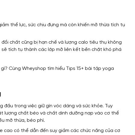
giảm thể lực, sức chịu đựng mà còn khiến mỡ thừa tích tụ
 đổi chất cũng bị hạn chế và lượng calo tiêu thụ không
 sẽ tích tụ thành các lớp mỡ liên kết bền chặt khó phá
g
g đầu trong việc giữ gìn vóc dáng và sức khỏe.
Tuy
oát lượng chất béo và chất dinh dưỡng nạp vào cơ thể
ều mỡ thừa, béo phì.
te cao có thể dẫn đến suy giảm các chức năng của cơ