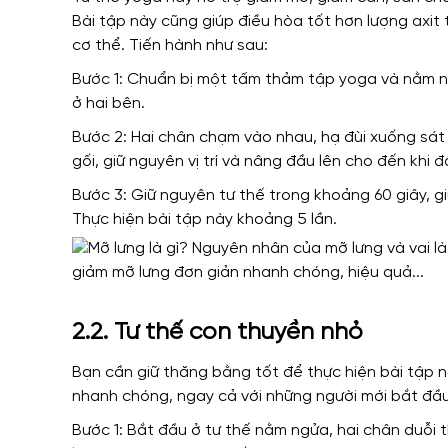
Bài tập này cũng giúp điều hòa tốt hơn lượng axit
cơ thể. Tiến hành như sau:
Bước 1: Chuẩn bị một tấm thảm tập yoga và nằm ng
ở hai bên.
Bước 2: Hai chân chạm vào nhau, hạ đùi xuống sá
gối, giữ nguyên vị trí và nâng đầu lên cho đến khi 
Bước 3: Giữ nguyên tư thế trong khoảng 60 giây, g
Thực hiện bài tập này khoảng 5 lần.
2.2. Tư thế con thuyền nhỏ
Bạn cần giữ thăng bằng tốt để thực hiện bài tập 
nhanh chóng, ngay cả với những người mới bắt đầ
Bước 1: Bắt đầu ở tư thế nằm ngửa, hai chân duỗi