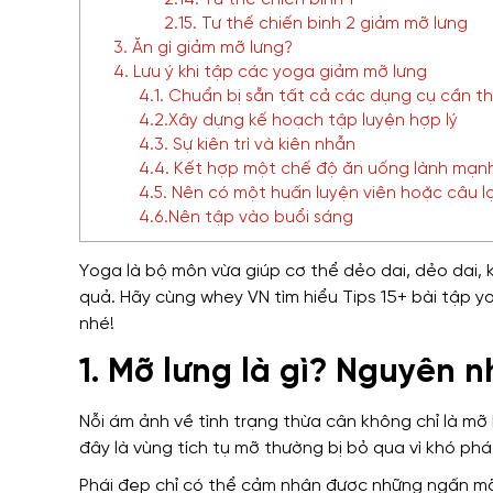
2.14. Tư thế chiến binh 1
2.15. Tư thế chiến binh 2 giảm mỡ lưng
3. Ăn gì giảm mỡ lưng?
4. Lưu ý khi tập các yoga giảm mỡ lưng
4.1. Chuẩn bị sẵn tất cả các dụng cụ cần th
4.2.Xây dựng kế hoạch tập luyện hợp lý
4.3. Sự kiên trì và kiên nhẫn
4.4. Kết hợp một chế độ ăn uống lành mạn
4.5. Nên có một huấn luyện viên hoặc câu l
4.6.Nên tập vào buổi sáng
Yoga là bộ môn vừa giúp cơ thể dẻo dai, dẻo dai,
quả. Hãy cùng whey VN tìm hiểu Tips 15+ bài tập 
nhé!
1. Mỡ lưng là gì? Nguyên 
Nỗi ám ảnh về tình trạng thừa cân không chỉ là mỡ 
đây là vùng tích tụ mỡ thường bị bỏ qua vì khó phá
Phái đẹp chỉ có thể cảm nhận được những ngấn mỡ 