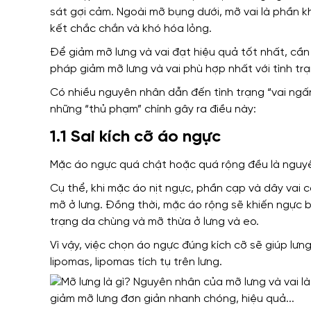
sát gợi cảm.
Ngoài mỡ bụng dưới, mỡ vai là phần k
kết chắc chắn và khó hóa lỏng.
Để giảm mỡ lưng và vai đạt hiệu quả tốt nhất, cầ
pháp giảm mỡ lưng và vai phù hợp nhất với tình tr
Có nhiều nguyên nhân dẫn đến tình trạng “vai ngấn 
những “thủ phạm” chính gây ra điều này:
1.1 Sai kích cỡ áo ngực
Mặc áo ngực quá chật hoặc quá rộng đều là nguyên 
Cụ thể, khi mặc áo nịt ngực, phần cạp và dây vai c
mỡ ở lưng. Đồng thời, mặc áo rộng sẽ khiến ngực bị
trạng da chùng và mỡ thừa ở lưng và eo.
Vì vậy, việc chọn áo ngực đúng kích cỡ sẽ giúp lư
lipomas, lipomas tích tụ trên lưng.