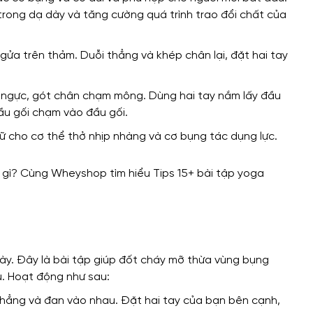
 trong dạ dày và tăng cường quá trình trao đổi chất của
ửa trên thảm. Duỗi thẳng và khép chân lại, đặt hai tay
t ngực, gót chân chạm mông. Dùng hai tay nắm lấy đầu
đầu gối chạm vào đầu gối.
iữ cho cơ thể thở nhịp nhàng và cơ bụng tác dụng lực.
này. Đây là bài tập giúp đốt cháy mỡ thừa vùng bụng
u. Hoạt động như sau:
 thẳng và đan vào nhau. Đặt hai tay của bạn bên cạnh,