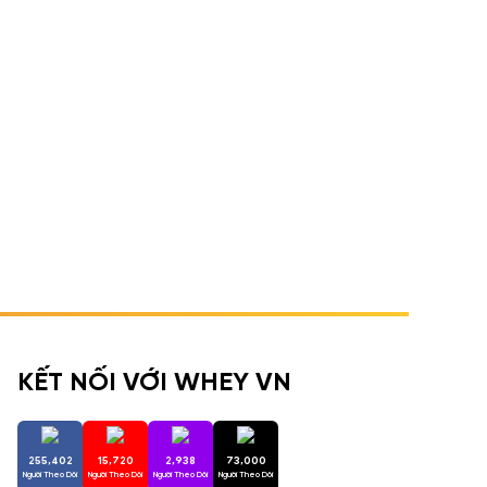
KẾT NỐI VỚI WHEY VN
255,402
15,720
2,938
73,000
Người Theo Dõi
Người Theo Dõi
Người Theo Dõi
Người Theo Dõi