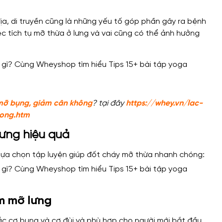
địa, di truyền cũng là những yếu tố góp phần gây ra bệnh
ệc tích tụ mỡ thừa ở lưng và vai cũng có thể ảnh hưởng
mỡ bụng, giảm cân không
? tại đây
https://whey.vn/lac-
ong.htm
lưng hiệu quả
 lựa chọn tập luyện giúp đốt cháy mỡ thừa nhanh chóng:
ảm mỡ lưng
ắc cơ bụng và cơ đùi và phù hợp cho người mới bắt đầu.