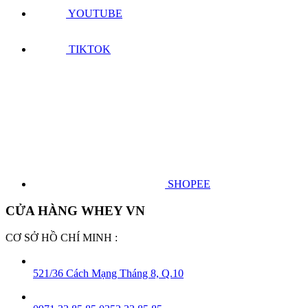
0971.33.85.85
0352.33.85.85
THÔNG TIN HỖ TRỢ
Giới thiệu
Chính sách bảo mật
Hình thức thanh toán và giao hàng
Quy Định Hoàn & Trả Hàng
THÔNG TIN LIÊN HỆ
Facebook : Sữa Thể Hình WheyShop.Vn
Youtube: WHEYSHOP CHANNEL
Instagram: WHEYSHOP VN
Tiktok: WHEYSHOP VN
KẾT NỐI VỚI WHEY.VN