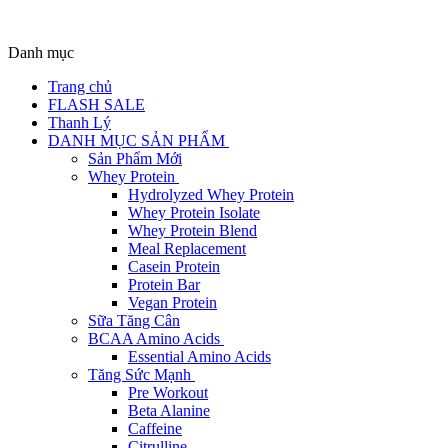
Danh mục
Trang chủ
FLASH SALE
Thanh Lý
DANH MỤC SẢN PHẨM
Sản Phẩm Mới
Whey Protein
Hydrolyzed Whey Protein
Whey Protein Isolate
Whey Protein Blend
Meal Replacement
Casein Protein
Protein Bar
Vegan Protein
Sữa Tăng Cân
BCAA Amino Acids
Essential Amino Acids
Tăng Sức Mạnh
Pre Workout
Beta Alanine
Caffeine
Citrulline