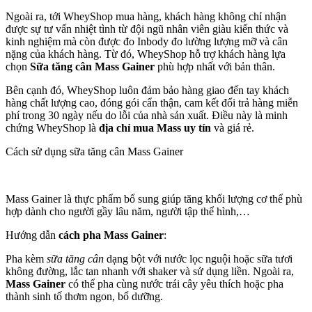
Ngoài ra, tới WheyShop mua hàng, khách hàng không chỉ nhận
được sự tư vấn nhiệt tình từ đội ngũ nhân viên giàu kiến thức và
kinh nghiệm mà còn được đo Inbody đo lường lượng mỡ và cân
nặng của khách hàng. Từ đó, WheyShop hỗ trợ khách hàng lựa
chọn
Sữa tăng cân Mass Gainer
phù hợp nhất với bản thân.
Bên cạnh đó, WheyShop luôn đảm bảo hàng giao đến tay khách
hàng chất lượng cao, đóng gói cẩn thận, cam kết đổi trả hàng miễn
phí trong 30 ngày nếu do lỗi của nhà sản xuất. Điều này là minh
chứng WheyShop là
địa chỉ mua Mass uy tín
và giá rẻ.
Cách sử dụng sữa tăng cân Mass Gainer
Mass Gainer là thực phẩm bổ sung giúp tăng khối lượng cơ thể phù
hợp dành cho người gầy lâu năm, người tập thể hình,…
Hướng dẫn
cách pha Mass Gainer
:
Pha kèm
sữa tăng cân
dạng bột với nước lọc nguội hoặc sữa tươi
không đường, lắc tan nhanh với shaker và sử dụng liền. Ngoài ra,
Mass Gainer
có thể pha cùng nước trái cây yêu thích hoặc pha
thành sinh tố thơm ngon, bổ dưỡng.