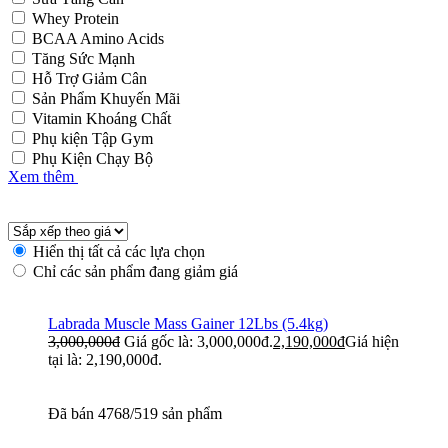
Whey Protein
BCAA Amino Acids
Tăng Sức Mạnh
Hỗ Trợ Giảm Cân
Sản Phẩm Khuyến Mãi
Vitamin Khoáng Chất
Phụ kiện Tập Gym
Phụ Kiện Chạy Bộ
Xem thêm
Hiển thị tất cả các lựa chọn
Chỉ các sản phẩm đang giảm giá
Labrada Muscle Mass Gainer 12Lbs (5.4kg)
3,000,000
đ
Giá gốc là: 3,000,000đ.
2,190,000
đ
Giá hiện
tại là: 2,190,000đ.
Đã bán 4768/519 sản phẩm