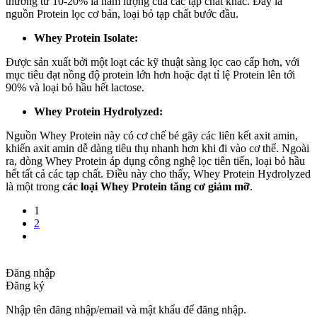
thường từ 10-20% là hàm lượng của các tạp chất khác. Đây là
nguồn Protein lọc cơ bản, loại bỏ tạp chất bước đầu.
Whey Protein Isolate:
Được sản xuất bởi một loạt các kỹ thuật sàng lọc cao cấp hơn, với
mục tiêu đạt nồng độ protein lớn hơn hoặc đạt tỉ lệ Protein lên tới
90% và loại bỏ hầu hết lactose.
Whey Protein Hydrolyzed:
Nguồn Whey Protein này có cơ chế bẻ gãy các liên kết axit amin,
khiến axit amin dễ dàng tiêu thụ nhanh hơn khi đi vào cơ thể. Ngoài
ra, dòng Whey Protein áp dụng công nghệ lọc tiên tiến, loại bỏ hầu
hết tất cả các tạp chất. Điều này cho thấy, Whey Protein Hydrolyzed
là một trong
các loại Whey Protein tăng cơ giảm mỡ
.
1
2
Đăng nhập
Đăng ký
Nhập tên đăng nhập/email và mật khẩu để đăng nhập.