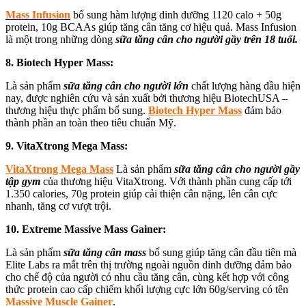
Mass Infusion
bổ sung hàm lượng dinh dưỡng 1120 calo + 50g
protein, 10g BCAAs giúp tăng cân tăng cơ hiệu quả. Mass Infusion
là một trong những dòng
sữa tăng cân cho người gầy trên 18 tuổi.
8. Biotech Hyper Mass:
Là sản phẩm
sữa tăng cân cho người lớn
chất lượng hàng đầu hiện
nay, được nghiên cứu và sản xuất bởi thương hiệu BiotechUSA –
thương hiệu thực phẩm bổ sung.
Biotech Hyper Mass
đảm bảo
thành phần an toàn theo tiêu chuẩn Mỹ.
9. VitaXtrong Mega Mass:
VitaXtrong Mega Mass
Là sản phẩm
sữa tăng cân cho người gầy
tập gym
của thương hiệu VitaXtrong. Với thành phần cung cấp tới
1.350 calories, 70g protein giúp cải thiện cân nặng, lên cân cực
nhanh, tăng cơ vượt trội.
10. Extreme Massive Mass Gainer:
Là sản phẩm
sữa tăng cân mass
bổ sung giúp tăng cân đầu tiên mà
Elite Labs ra mắt trên thị trường ngoài nguồn dinh dưỡng đảm bảo
cho chế độ của người có nhu cầu tăng cân, cùng kết hợp với công
thức protein cao cấp chiếm khối lượng cực lớn 60g/serving có tên
Massive Muscle Gainer
.