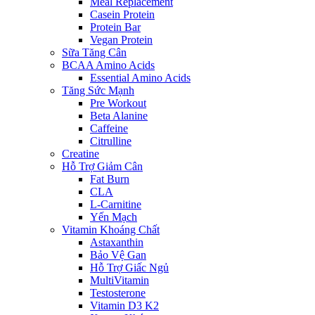
Meal Replacement
Casein Protein
Protein Bar
Vegan Protein
Sữa Tăng Cân
BCAA Amino Acids
Essential Amino Acids
Tăng Sức Mạnh
Pre Workout
Beta Alanine
Caffeine
Citrulline
Creatine
Hỗ Trợ Giảm Cân
Fat Burn
CLA
L-Carnitine
Yến Mạch
Vitamin Khoáng Chất
Astaxanthin
Bảo Vệ Gan
Hỗ Trợ Giấc Ngủ
MultiVitamin
Testosterone
Vitamin D3 K2