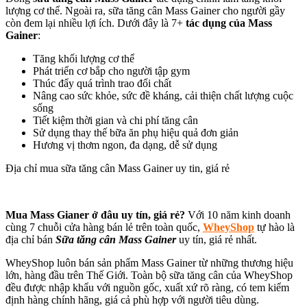
lượng cơ thể. Ngoài ra, sữa tăng cân Mass Gainer cho người gầy
còn đem lại nhiều lợi ích. Dưới đây là 7+
tác dụng của Mass
Gainer
:
Tăng khối lượng cơ thể
Phát triển cơ bắp cho người tập gym
Thúc đẩy quá trình trao đổi chất
Nâng cao sức khỏe, sức đề kháng, cải thiện chất lượng cuộc
sống
Tiết kiệm thời gian và chi phí tăng cân
Sử dụng thay thế bữa ăn phụ hiệu quả đơn giản
Hương vị thơm ngon, đa dạng, dễ sử dụng
Địa chỉ mua sữa tăng cân Mass Gainer uy tin, giá rẻ
Mua Mass Gianer ở đâu uy tín, giá rẻ?
Với 10 năm kinh doanh
cùng 7 chuỗi cửa hàng bán lẻ trên toàn quốc,
WheyShop
tự hào là
địa chỉ bán
Sữa tăng cân Mass Gainer
uy tín, giá rẻ nhất.
WheyShop luôn bán sản phẩm Mass Gainer từ những thương hiệu
lớn, hàng đầu trên Thế Giới. Toàn bộ sữa tăng cân của WheyShop
đều được nhập khẩu với nguồn gốc, xuất xứ rõ ràng, có tem kiểm
định hàng chính hãng, giá cả phù hợp với người tiêu dùng.