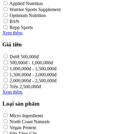
Applied Nutrition
Warrior Sports Supplement
Optimum Nutrition
BSN
Repp Sports
Xem thêm
Giá tiền
Dưới
500,000
đ
500,000
đ
-
1,000,000
đ
1,000,000
đ
-
1,500,000
đ
1,500,000
đ
-
2,000,000
đ
2,000,000
đ
-
2,500,000
đ
Trên
2,500,000
đ
Xem thêm
Loại sản phẩm
Micro Ingredients
North Coast Naturals
Vegan Protein
Sữa Tăng Cân