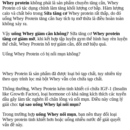
Whey protein
không phải là sản phẩm chuyên tăng cân, Whey
Protein có tác dụng chính làm tăng khối lượng cơ bắp. Hàm lượng
calo và chất béo trong
Sữa tăng cơ
Whey protein rất thấp, do đó
uống Whey Protein tăng cân hay tích tụ mỡ thừa là điều hoàn toàn
không xảy ra.
Vậy
uống Whey giảm cân không?
Sữa tăng cơ
Whey protein
tăng cơ giảm mỡ
, khi kết hợp tập luyện gym thể hình hay rèn luyện
thể chất, Whey Protein hỗ trợ giảm cân, đốt mỡ hiệu quả.
Uống Whey Protein có bị nổi mụn không?
Whey Protein là sản phẩm đã được loại bỏ tạp chất, tuy nhiên tùy
theo quy trình lọc mà bột Whey vẫn còn chứa tạp chất.
Thông thường, Whey Protein kém tinh khiết có chứa IGF-1 (Insulin
like Growth Factor), loại hormone có khả năng kích thích các tuyến
dầu gây làm tắc nghẽn lỗ chân lông và nổi mụn. Điều này cũng lý
giải cho:
tại sao uống Whey lại nổi mụn?
Trong trường hợp
uống Whey nổi mụn
, bạn nên thay đổi loại
Whey protein tinh khiết hơn hoặc uống nhiều nước để giải quyết
vấn đề này.