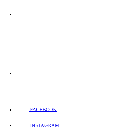
FACEBOOK
INSTAGRAM
YOUTUBE
TIKTOK
SHOPEE
CỬA HÀNG WHEY VN
CƠ SỞ HỒ CHÍ MINH :
521/36 Cách Mạng Tháng 8, Q.10