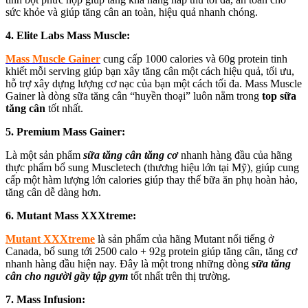
sức khỏe và giúp tăng cân an toàn, hiệu quả nhanh chóng.
4. Elite Labs Mass Muscle:
Mass Muscle Gainer
cung cấp 1000 calories và 60g protein tinh
khiết mỗi serving giúp bạn xây tăng cân một cách hiệu quả, tối ưu,
hỗ trợ xây dựng lượng cơ nạc của bạn một cách tối đa. Mass Muscle
Gainer là dòng sữa tăng cân “huyền thoại” luôn nằm trong
top sữa
tăng cân
tốt nhất.
5. Premium Mass Gainer:
Là một sản phẩm
sữa tăng cân tăng cơ
nhanh hàng đầu của hãng
thực phẩm bổ sung Muscletech (thương hiệu lớn tại Mỹ), giúp cung
cấp một hàm lượng lớn calories giúp thay thế bữa ăn phụ hoàn hảo,
tăng cân dễ dàng hơn.
6. Mutant Mass XXXtreme:
Mutant XXXtreme
là sản phẩm của hãng Mutant nổi tiếng ở
Canada, bổ sung tới 2500 calo + 92g protein giúp tăng cân, tăng cơ
nhanh hàng đầu hiện nay. Đây là một trong những dòng
sữa tăng
cân cho người gầy tập gym
tốt nhất trên thị trường.
7. Mass Infusion: