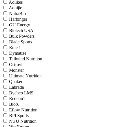
Aolikes
Aonijie
NutraBio
Harbinger
GU Energy
Biotech USA
Bulk Powders
Blade Sports
Rule 1
Dymatize
Tailwind Nutrition
Ostrovit
Monster
Ultimate Nutrition
Quaker
Labrada
Byebeo LMS
Redcon1
BioX
Eflow Nutrition
BPI Sports
Nu U Nutrition
VitaXtrong