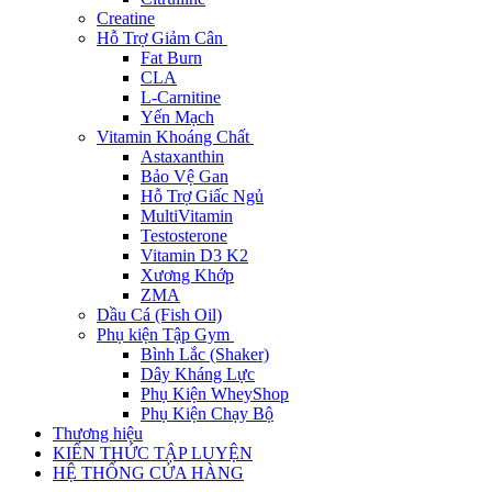
Creatine
Hỗ Trợ Giảm Cân
Fat Burn
CLA
L-Carnitine
Yến Mạch
Vitamin Khoáng Chất
Astaxanthin
Bảo Vệ Gan
Hỗ Trợ Giấc Ngủ
MultiVitamin
Testosterone
Vitamin D3 K2
Xương Khớp
ZMA
Dầu Cá (Fish Oil)
Phụ kiện Tập Gym
Bình Lắc (Shaker)
Dây Kháng Lực
Phụ Kiện WheyShop
Phụ Kiện Chạy Bộ
Thương hiệu
KIẾN THỨC TẬP LUYỆN
HỆ THỐNG CỬA HÀNG