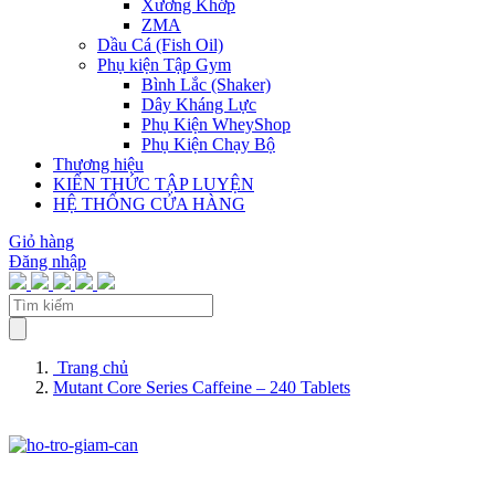
Xương Khớp
ZMA
Dầu Cá (Fish Oil)
Phụ kiện Tập Gym
Bình Lắc (Shaker)
Dây Kháng Lực
Phụ Kiện WheyShop
Phụ Kiện Chạy Bộ
Thương hiệu
KIẾN THỨC TẬP LUYỆN
HỆ THỐNG CỬA HÀNG
Giỏ hàng
Đăng nhập
Trang chủ
Mutant Core Series Caffeine – 240 Tablets