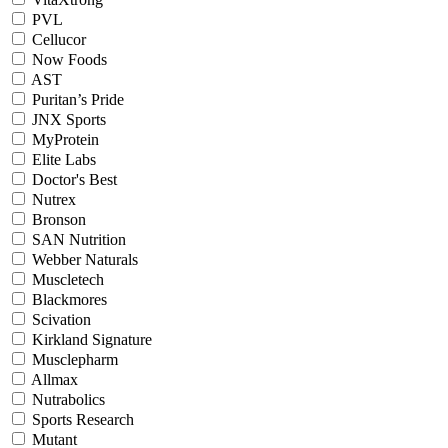
PVL
Cellucor
Now Foods
AST
Puritan’s Pride
JNX Sports
MyProtein
Elite Labs
Doctor's Best
Nutrex
Bronson
SAN Nutrition
Webber Naturals
Muscletech
Blackmores
Scivation
Kirkland Signature
Musclepharm
Allmax
Nutrabolics
Sports Research
Mutant