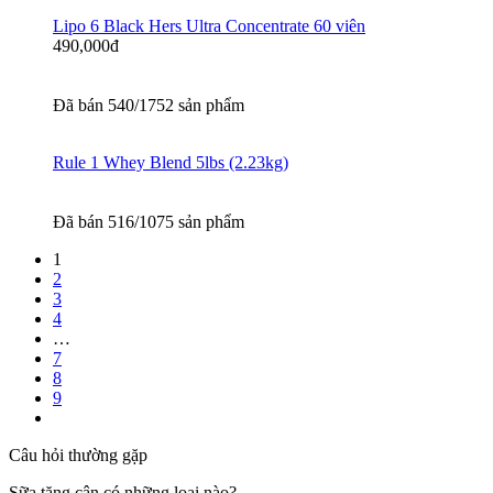
Lipo 6 Black Hers Ultra Concentrate 60 viên
490,000
đ
Đã bán 540/1752 sản phẩm
Rule 1 Whey Blend 5lbs (2.23kg)
Đã bán 516/1075 sản phẩm
1
2
3
4
…
7
8
9
Câu hỏi thường gặp
Sữa tăng cân có những loại nào?