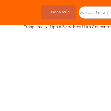
Danh mục
Trang chủ
Lipo 6 Black Hers Ultra Concentr
TRANG CHỦ
FLASH SALE
THANH LÝ
DANH MỤC SẢN PHẨM
THƯƠNG HIỆU
KIẾN THỨC TẬP LUYỆN
HỆ THỐNG CỬA HÀNG