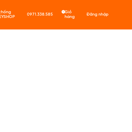
thống
Giỏ
0
0971.338.585
Đăng nhập
EYSHOP
hàng
ó sản phẩm trong giỏ hàng.