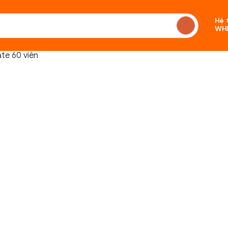
Hệ 
WH
ate 60 viên
Chưa c