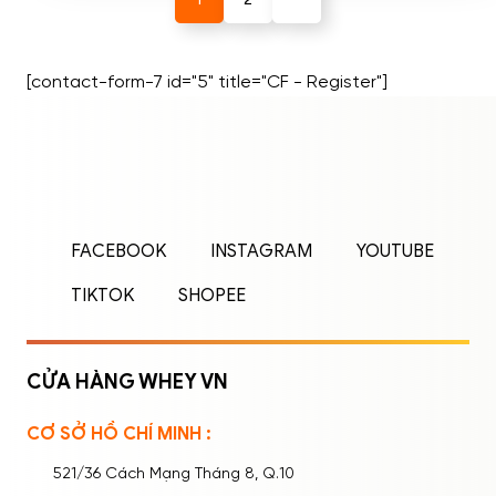
[contact-form-7 id="5" title="CF - Register"]
ĐĂNG NHẬP
ĐĂNG KÝ
Nhập tên đăng nhập/email và mật khẩu để
FACEBOOK
INSTAGRAM
YOUTUBE
đăng nhập.
TIKTOK
SHOPEE
CỬA HÀNG WHEY VN
CƠ SỞ HỒ CHÍ MINH :
Ghi nhớ mật khẩu
Quên mật khẩu?
521/36 Cách Mạng Tháng 8, Q.10