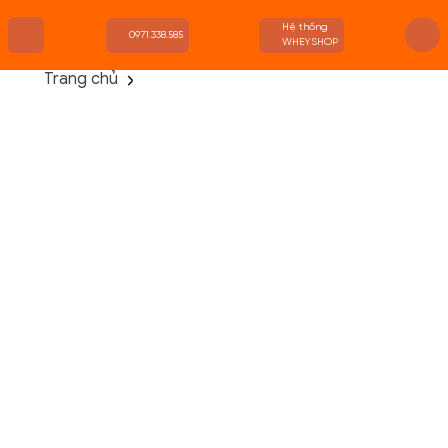
Hệ thống
0971.338.585
WHEYSHOP
Trang chủ
TRANG CHỦ
FLASH SALE
THANH LÝ
DANH MỤC SẢN PHẨM
THƯƠNG HIỆU
KIẾN THỨC TẬP LUYỆN
HỆ THỐNG CỬA HÀNG
Danh Mục