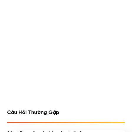
Lipo 6 Black Hers Ultra
Rule 1 Whey Blend 5lbs
Concentrate 60 viên
(2.23kg)
490,000
đ
Đã bán 540/1752 sản
Đã bán 516/1075 sản
phẩm
phẩm
1
2
3
4
…
7
8
9
Câu Hỏi Thường Gặp