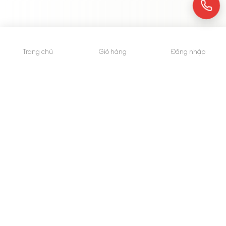
Trang chủ
Giỏ hàng
Đăng nhập
© 2015 - Bản quyền thuộc về WheyShop.vn