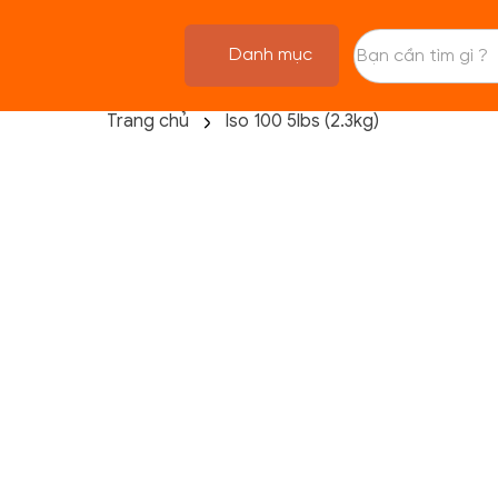
Danh mục
Trang chủ
Iso 100 5lbs (2.3kg)
TRANG CHỦ
FLASH SALE
THANH LÝ
DANH MỤC SẢN PHẨM
THƯƠNG HIỆU
KIẾN THỨC TẬP LUYỆN
HỆ THỐNG CỬA HÀNG