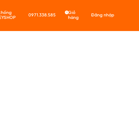
thống
Giỏ
0
0971.338.585
Đăng nhập
EYSHOP
hàng
ó sản phẩm trong giỏ hàng.