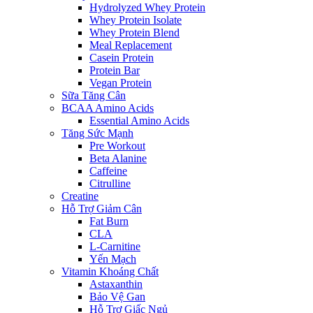
Hydrolyzed Whey Protein
Whey Protein Isolate
Whey Protein Blend
Meal Replacement
Casein Protein
Protein Bar
Vegan Protein
Sữa Tăng Cân
BCAA Amino Acids
Essential Amino Acids
Tăng Sức Mạnh
Pre Workout
Beta Alanine
Caffeine
Citrulline
Creatine
Hỗ Trợ Giảm Cân
Fat Burn
CLA
L-Carnitine
Yến Mạch
Vitamin Khoáng Chất
Astaxanthin
Bảo Vệ Gan
Hỗ Trợ Giấc Ngủ