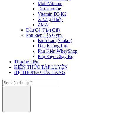
MultiVitamin
Testosterone
Vitamin D3 K2
Xương Khớp
ZMA
Dầu Cá (Fish Oil)
Phụ kiện Tập Gym
Bình Lắc (Shaker)
Dây Kháng Lực
Phụ Kiện WheyShop
Phụ Kiện Chạy Bộ
Thương hiệu
KIẾN THỨC TẬP LUYỆN
HỆ THỐNG CỬA HÀNG