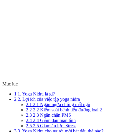
Mục lục
1
1. Yoga Nidra là gì?
2
2. Lợi ích của việc tập yoga nidra
2.1
2.1 Ngăn ngừa chứng mất ngủ
2.2
2.2 Kiểm soát bệnh tiểu đường loại 2
2.3
2.3 Ngăn chặn PMS
2.4
2.4 Giảm đau mãn tính
2.5
2.5 Giảm áp lực, Stress
3
3. Yoga Nidra cho người mới bắt đầu thế nào?