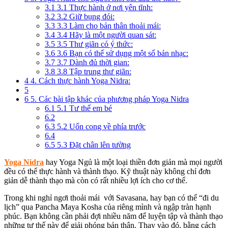
3.1
3.1 Thực hành ở nơi yên tĩnh:
3.2
3.2 Giữ bụng đói:
3.3
3.3 Làm cho bản thân thoải mái:
3.4
3.4 Hãy là một người quan sát:
3.5
3.5 Thư giãn có ý thức:
3.6
3.6 Bạn có thể sử dụng một số bản nhạc:
3.7
3.7 Dành đủ thời gian:
3.8
3.8 Tập trung thư giãn:
4
4. Cách thực hành Yoga Nidra:
5
6
5. Các bài tập khác của phương pháp Yoga Nidra
6.1
5.1 Tư thế em bé
6.2
6.3
5.2 Uốn cong về phía trước
6.4
6.5
5.3 Đặt chân lên tường
Yoga Nidra
hay Yoga Ngủ là một loại thiền đơn giản mà mọi người
đều có thể thực hành và thành thạo. Kỹ thuật này không chỉ đơn
giản dễ thành thạo mà còn có rất nhiều lợi ích cho cơ thể.
Trong khi nghỉ ngơi thoải mái với Savasana, hay bạn có thể “đi du
lịch” qua Pancha Maya Kosha của riêng mình và ngập tràn hạnh
phúc. Bạn không cần phải đợi nhiều năm để luyện tập và thành thạo
những tư thế này để giải phóng bản thân.
Thay vào đó, bằng cách