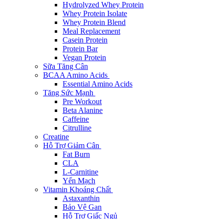
Hydrolyzed Whey Protein
Whey Protein Isolate
Whey Protein Blend
Meal Replacement
Casein Protein
Protein Bar
Vegan Protein
Sữa Tăng Cân
BCAA Amino Acids
Essential Amino Acids
Tăng Sức Mạnh
Pre Workout
Beta Alanine
Caffeine
Citrulline
Creatine
Hỗ Trợ Giảm Cân
Fat Burn
CLA
L-Carnitine
Yến Mạch
Vitamin Khoáng Chất
Astaxanthin
Bảo Vệ Gan
Hỗ Trợ Giấc Ngủ