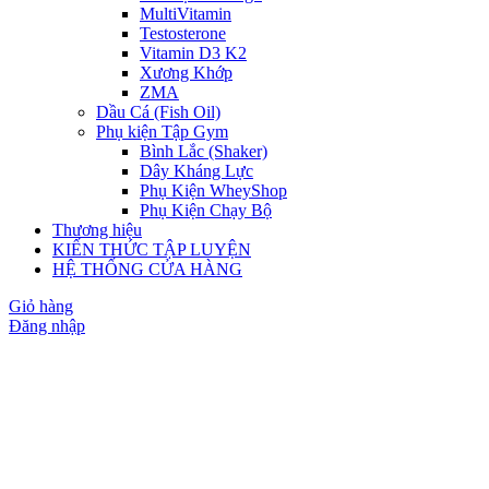
MultiVitamin
Testosterone
Vitamin D3 K2
Xương Khớp
ZMA
Dầu Cá (Fish Oil)
Phụ kiện Tập Gym
Bình Lắc (Shaker)
Dây Kháng Lực
Phụ Kiện WheyShop
Phụ Kiện Chạy Bộ
Thương hiệu
KIẾN THỨC TẬP LUYỆN
HỆ THỐNG CỬA HÀNG
Giỏ hàng
Đăng nhập