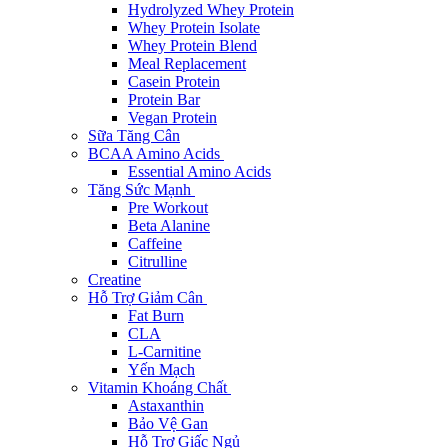
Hydrolyzed Whey Protein
Whey Protein Isolate
Whey Protein Blend
Meal Replacement
Casein Protein
Protein Bar
Vegan Protein
Sữa Tăng Cân
BCAA Amino Acids
Essential Amino Acids
Tăng Sức Mạnh
Pre Workout
Beta Alanine
Caffeine
Citrulline
Creatine
Hỗ Trợ Giảm Cân
Fat Burn
CLA
L-Carnitine
Yến Mạch
Vitamin Khoáng Chất
Astaxanthin
Bảo Vệ Gan
Hỗ Trợ Giấc Ngủ