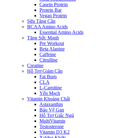
Casein Protein
Protein Bar
Vegan Protein
Sữa Tăng Cân
BCAA Amino Acids
Essential Amino Acids
Tăng Sức Mạnh
Pre Workout
Beta Alanine
Caffeine
Citrulline
Creatine
Hỗ Trợ Giảm Cân
Fat Burn
CLA
L-Carnitine
Yến Mạch
Vitamin Khoáng Chất
Astaxanthin
Bảo Vệ Gan
Hỗ Trợ Giấc Ngủ
MultiVitamin
Testosterone
Vitamin D3 K2
Xương Khớp