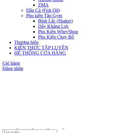
ZMA
Dầu Cá (Fish Oil)
Phụ kiện Tập Gym
Bình Lắc (Shaker)
Dây Kháng Lực
Phụ Kiện WheyShop
Phụ Kiện Chạy Bộ
Thương hiệu
KIẾN THỨC TẬP LUYỆN
HỆ THỐNG CỬA HÀNG
Giỏ hàng
Đăng nhập