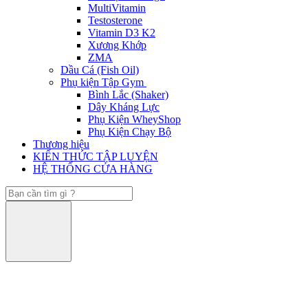
MultiVitamin
Testosterone
Vitamin D3 K2
Xương Khớp
ZMA
Dầu Cá (Fish Oil)
Phụ kiện Tập Gym
Bình Lắc (Shaker)
Dây Kháng Lực
Phụ Kiện WheyShop
Phụ Kiện Chạy Bộ
Thương hiệu
KIẾN THỨC TẬP LUYỆN
HỆ THỐNG CỬA HÀNG