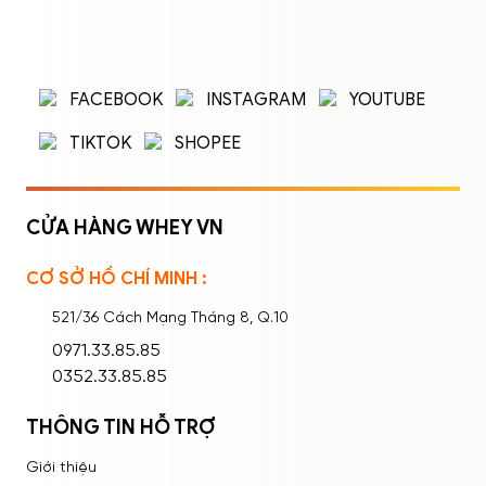
ĐĂNG NHẬP
ĐĂNG KÝ
Nhập tên đăng nhập/email và mật khẩu để
FACEBOOK
INSTAGRAM
YOUTUBE
đăng nhập.
TIKTOK
SHOPEE
CỬA HÀNG WHEY VN
CƠ SỞ HỒ CHÍ MINH :
Ghi nhớ mật khẩu
Quên mật khẩu?
521/36 Cách Mạng Tháng 8, Q.10
ĐĂNG NHẬP
0971.33.85.85
0352.33.85.85
THÔNG TIN HỖ TRỢ
Giới thiệu