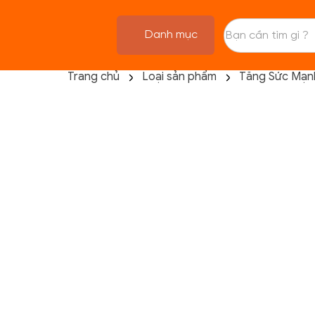
Danh mục
Trang chủ
Loại sản phẩm
Tăng Sức Mạn
TRANG CHỦ
FLASH SALE
THANH LÝ
DANH MỤC SẢN PHẨM
THƯƠNG HIỆU
KIẾN THỨC TẬP LUYỆN
HỆ THỐNG CỬA HÀNG