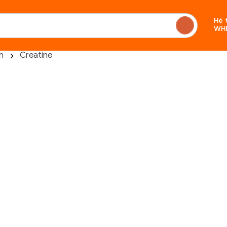
Hệ 
WH
h
Creatine
Chưa c