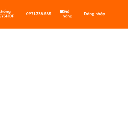
thống
Giỏ
0
0971.338.585
Đăng nhập
EYSHOP
hàng
ó sản phẩm trong giỏ hàng.