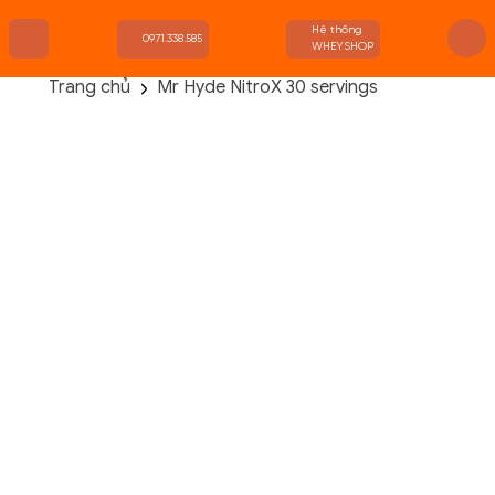
Hệ thống
0971.338.585
WHEYSHOP
Trang chủ
Mr Hyde NitroX 30 servings
TRANG CHỦ
FLASH SALE
THANH LÝ
DANH MỤC SẢN PHẨM
THƯƠNG HIỆU
KIẾN THỨC TẬP LUYỆN
HỆ THỐNG CỬA HÀNG
Danh Mục