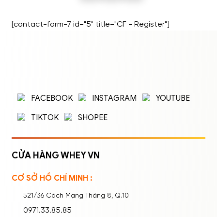
[contact-form-7 id="5" title="CF - Register"]
ĐĂNG NHẬP
ĐĂNG KÝ
Nhập tên đăng nhập/email và mật khẩu để
FACEBOOK
INSTAGRAM
YOUTUBE
đăng nhập.
TIKTOK
SHOPEE
CỬA HÀNG WHEY VN
CƠ SỞ HỒ CHÍ MINH :
Ghi nhớ mật khẩu
Quên mật khẩu?
521/36 Cách Mạng Tháng 8, Q.10
ĐĂNG NHẬP
0971.33.85.85