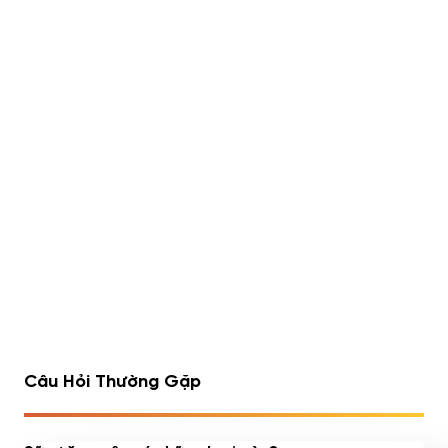
Lipo 6 Black Hers Ultra
Rule 1 Whey Blend 5lbs
Concentrate 60 viên
(2.23kg)
490,000
đ
Đã bán 540/1752 sản
Đã bán 516/1075 sản
phẩm
phẩm
1
2
3
4
…
7
8
9
Câu Hỏi Thường Gặp