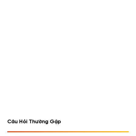
Lipo 6 Black Hers Ultra
Rule 1 Whey Blend 5lbs
Concentrate 60 viên
(2.23kg)
490,000
đ
Đã bán 540/1752 sản
Đã bán 516/1075 sản
phẩm
phẩm
1
2
3
4
…
7
8
9
Câu Hỏi Thường Gặp