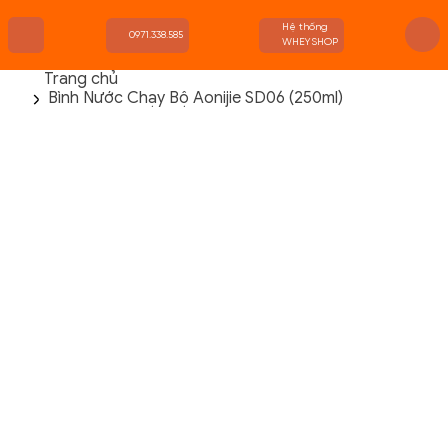
Hệ thống
0971.338.585
WHEYSHOP
Trang chủ
Bình Nước Chạy Bộ Aonijie SD06 (250ml)
TRANG CHỦ
FLASH SALE
THANH LÝ
DANH MỤC SẢN PHẨM
THƯƠNG HIỆU
KIẾN THỨC TẬP LUYỆN
HỆ THỐNG CỬA HÀNG
Danh Mục