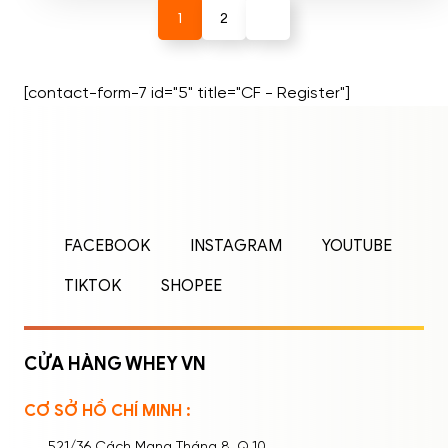
1
2
[contact-form-7 id="5" title="CF - Register"]
ĐĂNG NHẬP
ĐĂNG KÝ
Nhập tên đăng nhập/email và mật khẩu để
FACEBOOK
INSTAGRAM
YOUTUBE
đăng nhập.
TIKTOK
SHOPEE
CỬA HÀNG WHEY VN
CƠ SỞ HỒ CHÍ MINH :
Ghi nhớ mật khẩu
Quên mật khẩu?
521/36 Cách Mạng Tháng 8, Q.10