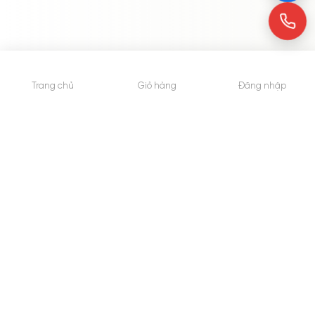
Trang chủ
Giỏ hàng
Đăng nhập
© 2015 - Bản quyền thuộc về WheyShop.vn