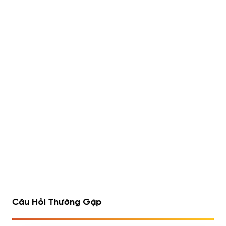
Lipo 6 Black Hers Ultra
Rule 1 Whey Blend 5lbs
Concentrate 60 viên
(2.23kg)
490,000
đ
Đã bán 540/1752 sản
Đã bán 516/1075 sản
phẩm
phẩm
1
2
3
4
…
7
8
9
Câu Hỏi Thường Gặp