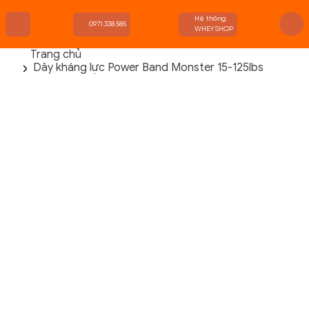
Hệ thống
0971.338.585
WHEYSHOP
Trang chủ
Dây kháng lực Power Band Monster 15-125lbs
TRANG CHỦ
FLASH SALE
THANH LÝ
DANH MỤC SẢN PHẨM
THƯƠNG HIỆU
KIẾN THỨC TẬP LUYỆN
HỆ THỐNG CỬA HÀNG
Danh Mục