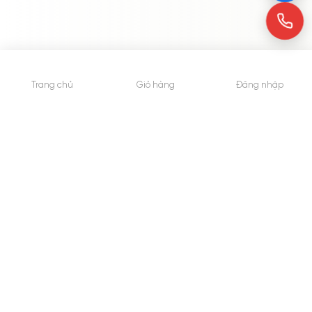
Trang chủ
Giỏ hàng
Đăng nhập
© 2015 - Bản quyền thuộc về WheyShop.vn