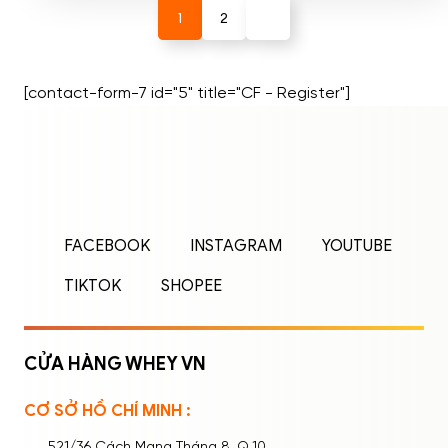
1
2
[contact-form-7 id="5" title="CF - Register"]
ĐĂNG NHẬP
ĐĂNG KÝ
Nhập tên đăng nhập/email và mật khẩu để
FACEBOOK
INSTAGRAM
YOUTUBE
đăng nhập.
TIKTOK
SHOPEE
CỬA HÀNG WHEY VN
CƠ SỞ HỒ CHÍ MINH :
Ghi nhớ mật khẩu
Quên mật khẩu?
521/36 Cách Mạng Tháng 8, Q.10