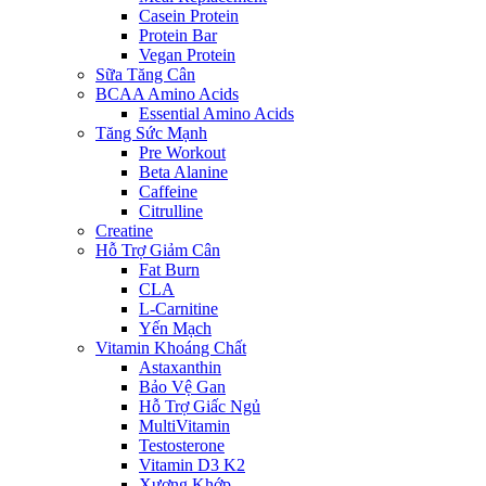
Casein Protein
Protein Bar
Vegan Protein
Sữa Tăng Cân
BCAA Amino Acids
Essential Amino Acids
Tăng Sức Mạnh
Pre Workout
Beta Alanine
Caffeine
Citrulline
Creatine
Hỗ Trợ Giảm Cân
Fat Burn
CLA
L-Carnitine
Yến Mạch
Vitamin Khoáng Chất
Astaxanthin
Bảo Vệ Gan
Hỗ Trợ Giấc Ngủ
MultiVitamin
Testosterone
Vitamin D3 K2
Xương Khớp