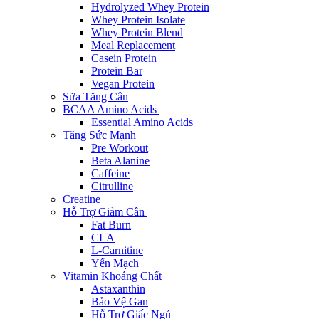
Hydrolyzed Whey Protein
Whey Protein Isolate
Whey Protein Blend
Meal Replacement
Casein Protein
Protein Bar
Vegan Protein
Sữa Tăng Cân
BCAA Amino Acids
Essential Amino Acids
Tăng Sức Mạnh
Pre Workout
Beta Alanine
Caffeine
Citrulline
Creatine
Hỗ Trợ Giảm Cân
Fat Burn
CLA
L-Carnitine
Yến Mạch
Vitamin Khoáng Chất
Astaxanthin
Bảo Vệ Gan
Hỗ Trợ Giấc Ngủ