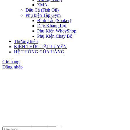
ZMA
Dầu Cá (Fish Oil)
Phụ kiện Tập Gym
Bình Lắc (Shaker)
Dây Kháng Lực
Phụ Kiện WheyShop
Phụ Kiện Chạy Bộ
Thương hiệu
KIẾN THỨC TẬP LUYỆN
HỆ THỐNG CỬA HÀNG
Giỏ hàng
Đăng nhập