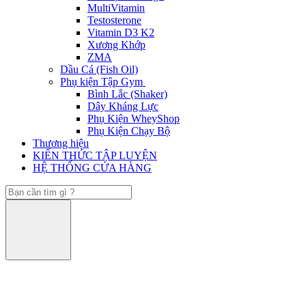
MultiVitamin
Testosterone
Vitamin D3 K2
Xương Khớp
ZMA
Dầu Cá (Fish Oil)
Phụ kiện Tập Gym
Bình Lắc (Shaker)
Dây Kháng Lực
Phụ Kiện WheyShop
Phụ Kiện Chạy Bộ
Thương hiệu
KIẾN THỨC TẬP LUYỆN
HỆ THỐNG CỬA HÀNG