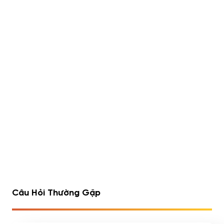
Lipo 6 Black Hers Ultra
Rule 1 Whey Blend 5lbs
Concentrate 60 viên
(2.23kg)
490,000
đ
Đã bán 540/1752 sản
Đã bán 516/1075 sản
phẩm
phẩm
1
2
3
4
…
7
8
9
Câu Hỏi Thường Gặp