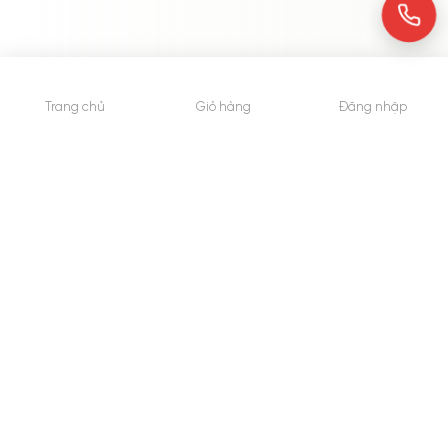
Trang chủ
Giỏ hàng
Đăng nhập
© 2015 - Bản quyền thuộc về WheyShop.vn