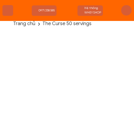
Hệ thống
0971.338.585
WHEYSHOP
Trang chủ
The Curse 50 servings
TRANG CHỦ
FLASH SALE
THANH LÝ
DANH MỤC SẢN PHẨM
THƯƠNG HIỆU
KIẾN THỨC TẬP LUYỆN
HỆ THỐNG CỬA HÀNG
Danh Mục