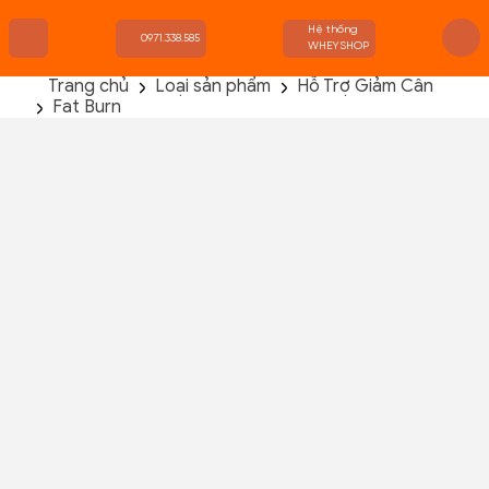
Hệ thống
0971.338.585
WHEYSHOP
Trang chủ
Loại sản phẩm
Hỗ Trợ Giảm Cân
Fat Burn
TRANG CHỦ
FLASH SALE
THANH LÝ
DANH MỤC SẢN PHẨM
THƯƠNG HIỆU
KIẾN THỨC TẬP LUYỆN
HỆ THỐNG CỬA HÀNG
Hydroxycut Hardcore Elite 100 Viên