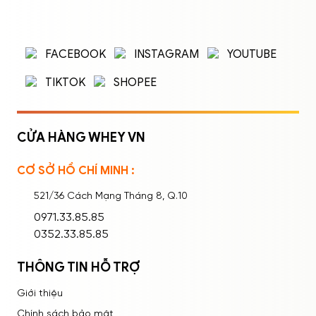
ĐĂNG NHẬP
ĐĂNG KÝ
Nhập tên đăng nhập/email và mật khẩu để
FACEBOOK
INSTAGRAM
YOUTUBE
đăng nhập.
TIKTOK
SHOPEE
CỬA HÀNG WHEY VN
CƠ SỞ HỒ CHÍ MINH :
Ghi nhớ mật khẩu
Quên mật khẩu?
521/36 Cách Mạng Tháng 8, Q.10
ĐĂNG NHẬP
0971.33.85.85
0352.33.85.85
Bạn thấy sản phẩm này như thế nào?
THÔNG TIN HỖ TRỢ
Rất tệ
Tệ
Bình thường
Tốt
Rất tốt
Giới thiệu
Chính sách bảo mật