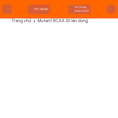
Hệ thống
0971.338.585
WHEYSHOP
Trang chủ
Mutant BCAA 30 lần dùng
TRANG CHỦ
FLASH SALE
THANH LÝ
DANH MỤC SẢN PHẨM
THƯƠNG HIỆU
KIẾN THỨC TẬP LUYỆN
HỆ THỐNG CỬA HÀNG
Danh Mục