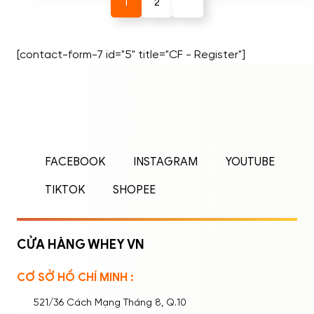
1
2
[contact-form-7 id="5" title="CF - Register"]
ĐĂNG NHẬP
ĐĂNG KÝ
Nhập tên đăng nhập/email và mật khẩu để
FACEBOOK
INSTAGRAM
YOUTUBE
đăng nhập.
TIKTOK
SHOPEE
CỬA HÀNG WHEY VN
CƠ SỞ HỒ CHÍ MINH :
Ghi nhớ mật khẩu
Quên mật khẩu?
521/36 Cách Mạng Tháng 8, Q.10