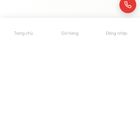
Trang chủ
Giỏ hàng
Đăng nhập
© 2015 - Bản quyền thuộc về WheyShop.vn