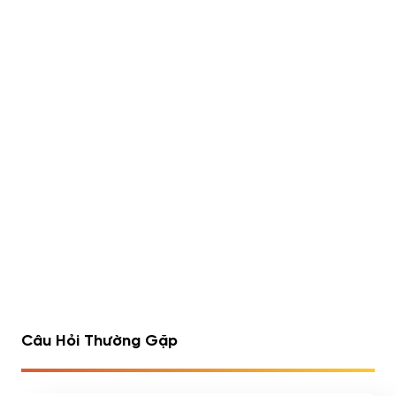
Lipo 6 Black Hers Ultra
Rule 1 Whey Blend 5lbs
Concentrate 60 viên
(2.23kg)
490,000
đ
Đã bán 540/1752 sản
Đã bán 516/1075 sản
phẩm
phẩm
1
2
3
4
…
7
8
9
Câu Hỏi Thường Gặp