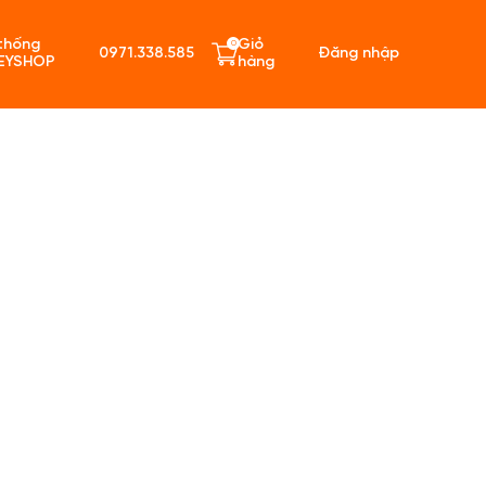
thống
Giỏ
0
0971.338.585
Đăng nhập
EYSHOP
hàng
ó sản phẩm trong giỏ hàng.