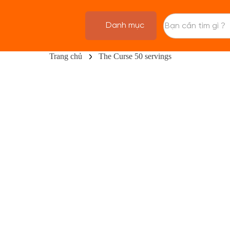
Danh mục
Trang chủ
The Curse 50 servings
TRANG CHỦ
FLASH SALE
THANH LÝ
DANH MỤC SẢN PHẨM
THƯƠNG HIỆU
KIẾN THỨC TẬP LUYỆN
HỆ THỐNG CỬA HÀNG