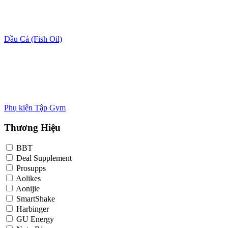
Dầu Cá (Fish Oil)
Phụ kiện Tập Gym
Thương Hiệu
BBT
Deal Supplement
Prosupps
Aolikes
Aonijie
SmartShake
Harbinger
GU Energy