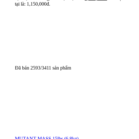
tại là: 1,150,000đ.
Đã bán 2593/3411 sản phẩm
MUTANT MASS 15lbs (6.8kg)