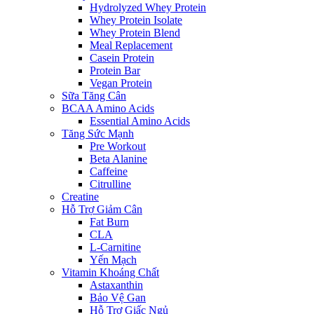
Hydrolyzed Whey Protein
Whey Protein Isolate
Whey Protein Blend
Meal Replacement
Casein Protein
Protein Bar
Vegan Protein
Sữa Tăng Cân
BCAA Amino Acids
Essential Amino Acids
Tăng Sức Mạnh
Pre Workout
Beta Alanine
Caffeine
Citrulline
Creatine
Hỗ Trợ Giảm Cân
Fat Burn
CLA
L-Carnitine
Yến Mạch
Vitamin Khoáng Chất
Astaxanthin
Bảo Vệ Gan
Hỗ Trợ Giấc Ngủ