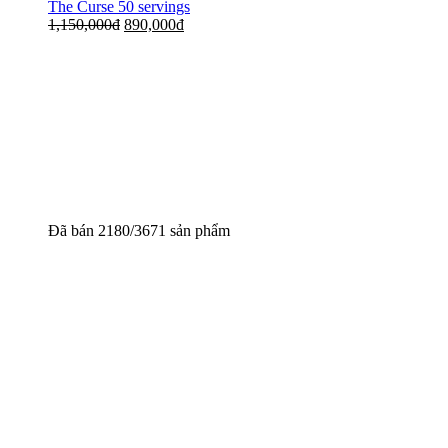
The Curse 50 servings
1,150,000
đ
890,000
đ
Đã bán 2180/3671 sản phẩm