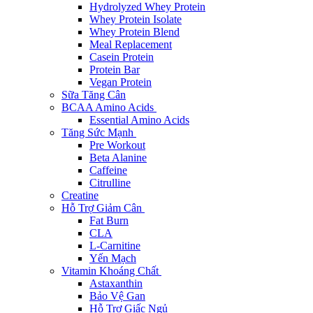
Hydrolyzed Whey Protein
Whey Protein Isolate
Whey Protein Blend
Meal Replacement
Casein Protein
Protein Bar
Vegan Protein
Sữa Tăng Cân
BCAA Amino Acids
Essential Amino Acids
Tăng Sức Mạnh
Pre Workout
Beta Alanine
Caffeine
Citrulline
Creatine
Hỗ Trợ Giảm Cân
Fat Burn
CLA
L-Carnitine
Yến Mạch
Vitamin Khoáng Chất
Astaxanthin
Bảo Vệ Gan
Hỗ Trợ Giấc Ngủ