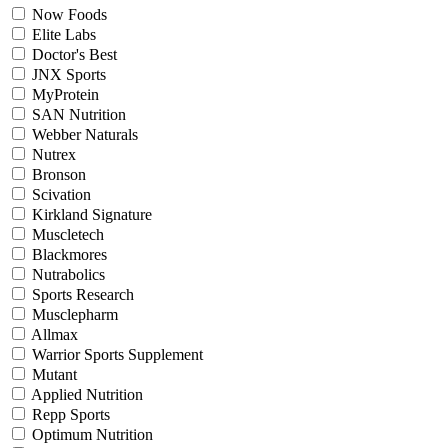
Now Foods
Elite Labs
Doctor's Best
JNX Sports
MyProtein
SAN Nutrition
Webber Naturals
Nutrex
Bronson
Scivation
Kirkland Signature
Muscletech
Blackmores
Nutrabolics
Sports Research
Musclepharm
Allmax
Warrior Sports Supplement
Mutant
Applied Nutrition
Repp Sports
Optimum Nutrition