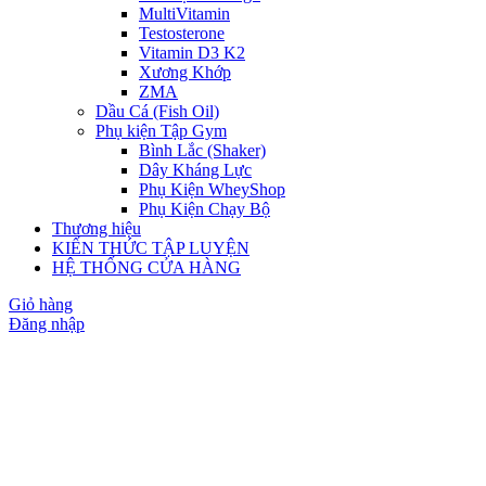
MultiVitamin
Testosterone
Vitamin D3 K2
Xương Khớp
ZMA
Dầu Cá (Fish Oil)
Phụ kiện Tập Gym
Bình Lắc (Shaker)
Dây Kháng Lực
Phụ Kiện WheyShop
Phụ Kiện Chạy Bộ
Thương hiệu
KIẾN THỨC TẬP LUYỆN
HỆ THỐNG CỬA HÀNG
Giỏ hàng
Đăng nhập