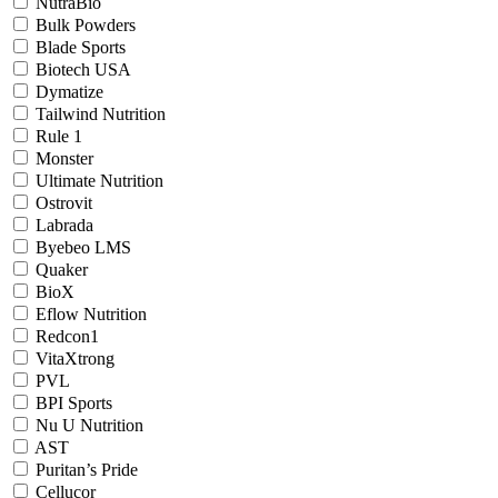
NutraBio
Bulk Powders
Blade Sports
Biotech USA
Dymatize
Tailwind Nutrition
Rule 1
Monster
Ultimate Nutrition
Ostrovit
Labrada
Byebeo LMS
Quaker
BioX
Eflow Nutrition
Redcon1
VitaXtrong
PVL
BPI Sports
Nu U Nutrition
AST
Puritan’s Pride
Cellucor