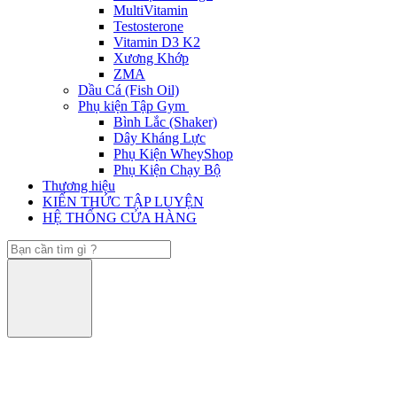
MultiVitamin
Testosterone
Vitamin D3 K2
Xương Khớp
ZMA
Dầu Cá (Fish Oil)
Phụ kiện Tập Gym
Bình Lắc (Shaker)
Dây Kháng Lực
Phụ Kiện WheyShop
Phụ Kiện Chạy Bộ
Thương hiệu
KIẾN THỨC TẬP LUYỆN
HỆ THỐNG CỬA HÀNG