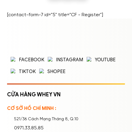
[contact-form-7 id="5" title="CF - Register"]
ĐĂNG NHẬP
ĐĂNG KÝ
Nhập tên đăng nhập/email và mật khẩu để
FACEBOOK
INSTAGRAM
YOUTUBE
đăng nhập.
TIKTOK
SHOPEE
CỬA HÀNG WHEY VN
CƠ SỞ HỒ CHÍ MINH :
Ghi nhớ mật khẩu
Quên mật khẩu?
521/36 Cách Mạng Tháng 8, Q.10
ĐĂNG NHẬP
0971.33.85.85