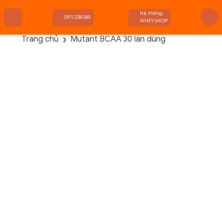
Hệ thống
0971.338.585
WHEYSHOP
Trang chủ
Mutant BCAA 30 lần dùng
TRANG CHỦ
FLASH SALE
THANH LÝ
DANH MỤC SẢN PHẨM
THƯƠNG HIỆU
KIẾN THỨC TẬP LUYỆN
HỆ THỐNG CỬA HÀNG
Danh Mục