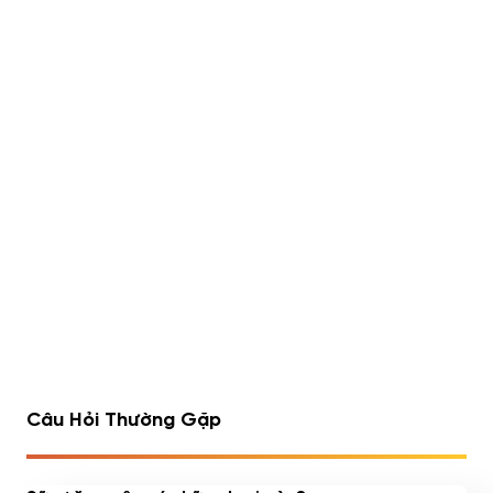
Lipo 6 Black Hers Ultra
Rule 1 Whey Blend 5lbs
Concentrate 60 viên
(2.23kg)
490,000
đ
Đã bán 540/1752 sản
Đã bán 516/1075 sản
phẩm
phẩm
1
2
3
4
…
7
8
9
Câu Hỏi Thường Gặp