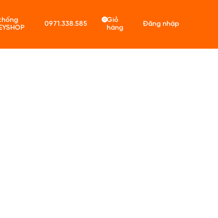
thống
Giỏ
0
0971.338.585
Đăng nhập
EYSHOP
hàng
ó sản phẩm trong giỏ hàng.