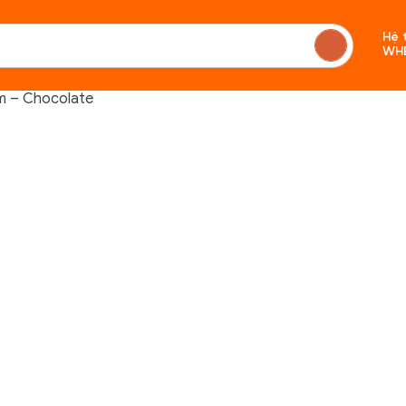
Hệ 
WH
m – Chocolate
Chưa c