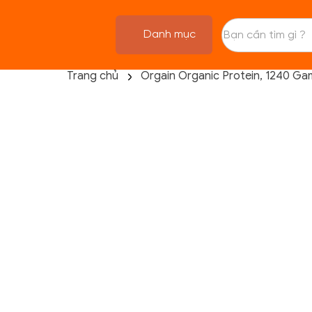
Danh mục
Trang chủ
Orgain Organic Protein, 1240 Ga
TRANG CHỦ
FLASH SALE
THANH LÝ
DANH MỤC SẢN PHẨM
THƯƠNG HIỆU
KIẾN THỨC TẬP LUYỆN
HỆ THỐNG CỬA HÀNG