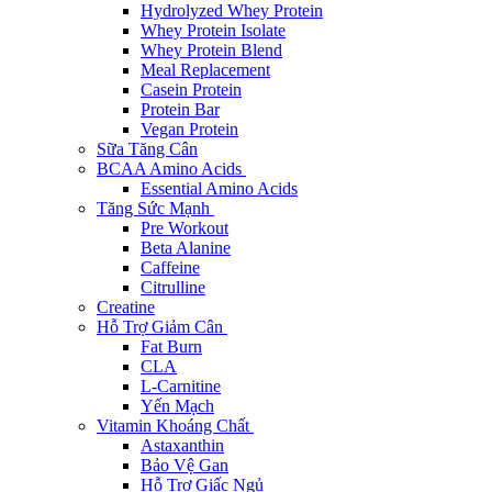
Hydrolyzed Whey Protein
Whey Protein Isolate
Whey Protein Blend
Meal Replacement
Casein Protein
Protein Bar
Vegan Protein
Sữa Tăng Cân
BCAA Amino Acids
Essential Amino Acids
Tăng Sức Mạnh
Pre Workout
Beta Alanine
Caffeine
Citrulline
Creatine
Hỗ Trợ Giảm Cân
Fat Burn
CLA
L-Carnitine
Yến Mạch
Vitamin Khoáng Chất
Astaxanthin
Bảo Vệ Gan
Hỗ Trợ Giấc Ngủ