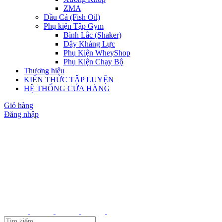
ZMA
Dầu Cá (Fish Oil)
Phụ kiện Tập Gym
Bình Lắc (Shaker)
Dây Kháng Lực
Phụ Kiện WheyShop
Phụ Kiện Chạy Bộ
Thương hiệu
KIẾN THỨC TẬP LUYỆN
HỆ THỐNG CỬA HÀNG
Giỏ hàng
Đăng nhập