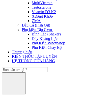
MultiVitamin
Testosterone
Vitamin D3 K2
Xương Khớp
ZMA
Dầu Cá (Fish Oil)
Phụ kiện Tập Gym
Bình Lắc (Shaker)
Dây Kháng Lực
Phụ Kiện WheyShop
Phụ Kiện Chạy Bộ
Thương hiệu
KIẾN THỨC TẬP LUYỆN
HỆ THỐNG CỬA HÀNG