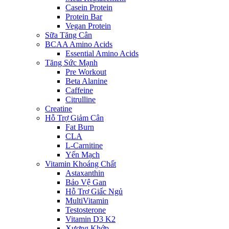
Casein Protein
Protein Bar
Vegan Protein
Sữa Tăng Cân
BCAA Amino Acids
Essential Amino Acids
Tăng Sức Mạnh
Pre Workout
Beta Alanine
Caffeine
Citrulline
Creatine
Hỗ Trợ Giảm Cân
Fat Burn
CLA
L-Carnitine
Yến Mạch
Vitamin Khoáng Chất
Astaxanthin
Bảo Vệ Gan
Hỗ Trợ Giấc Ngủ
MultiVitamin
Testosterone
Vitamin D3 K2
Xương Khớp